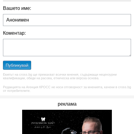
Вашето име:
Коментар:
Публикувай
Екипът на cross.bg ще премахват всички мнения, съдържащи нецензурни
квалификации, обиди на расова, етническа или верска основа.
Редакцията на Агенция КРОСС не носи отговорност за мненията, качени в cross.bg
от потребителите.
реклама