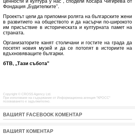
ценности и култура у нас", сподели Косара Чигирева от
Фондация „Будителките".
Проектът цели да припомни ролята на българските жени
в развитието на обществото и да насърчи по-широкото
им присъствие в историческата и културната памет на
страната.
Организаторите канят столичани и гостите на града да
посетят новия музей и да се потопят в историите на
вдъхновяващите българки.
бТВ, „Тази събота"
Copyright © CROSS Agency Ltd.
При използване на съдържание от Информационна агенция "КРОСС"
позоваването е задължително.
ВАШИЯТ FACEBOOK КОМЕНТАР
ВАШИЯТ КОМЕНТАР