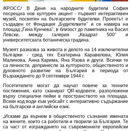
/КРОСС/ В Деня на народните будители София
посрещна нов културен акцент - първият интерактивен
музей, посветен на българските будителки. Проектът е
създаден от Фондация „Будителките" и се намира на
площад „Гина Кунчева", в близост до паметника на Васил
Левски, между галерия „Квадрат 500" и
университетската ботаническа градина.
Музеят разказва за живота и делото на 14 изключителни
българки - сред тях Екатерина Каравелова, Юлия
Малинова, Анна Карима, Яна Язова и други. Всички те
са личности, допринесли за културното, общественото и
духовното развитие на България в периода от
Възраждането до 9 септември 1944 г.
Посетителите могат да научат повече за техните
постижения, като сканират QR-кодовете, разположени
върху специални пейки в пространството на площада.
Всеки код води към уебсайт с интерактивно съдържание
на български и английски език.
„Искаме да върнем в общественото съзнание имената
на жените, които са работили и творили за България. Те
са част от изграждането на съвременните европейски