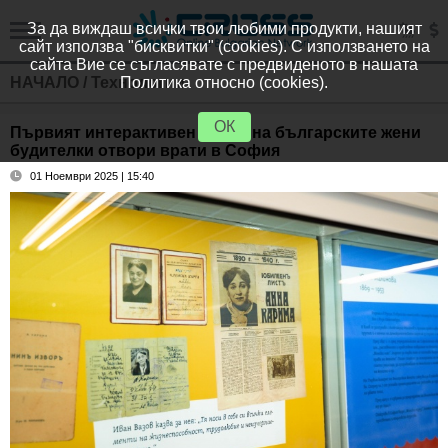
За да виждаш всички твои любими продукти, нашият
сайт използва "бисквитки" (cookies). С използването на
сайта Вие се съгласявате с предвиденото в нашата
НАЧАЛО
/
Технологии
Политика относно (cookies).
ОК
Първият интерактивен музей на българските жени
будителки отвори врати в София
01 Ноември 2025 | 15:40