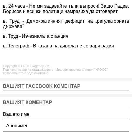
в. 24 часа - Не ми задавайте тъпи въпроси! Защо Радев,
Борисов и всички политици намразиха да отговарят
в. Труд - Демократичният дефицит на „регулаторната
държава"
в. Труд - Изчезналата станция
в. Телеграф - В казана на дявола не се вари ракия
Copyright © CROSS Agency Ltd.
При използване на съдържание от Информационна агенция "КРОСС"
позоваването е задължително.
ВАШИЯТ FACEBOOK КОМЕНТАР
ВАШИЯТ КОМЕНТАР
Вашето име: