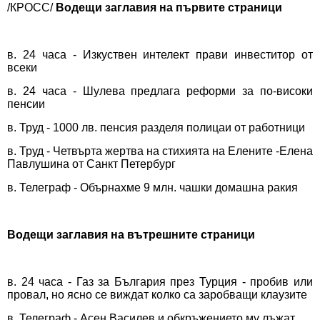
/КРОСС/
Водещи заглавия на първите страници
в. 24 часа - Изкуствен интелект прави инвеститор от
всеки
в. 24 часа - Шулева предлага реформи за по-високи
пенсии
в. Труд - 1000 лв. пенсия разделя полицаи от работници
в. Труд - Четвърта жертва на стихията на Елените -Елена
Павлушина от Санкт Петербург
в. Телеграф - Обърнахме 9 млн. чашки домашна ракия
Водещи заглавия на вътрешните страници
в. 24 часа - Газ за България през Турция - пробив или
провал, но ясно се виждат колко са заробващи клаузите
в. Телеграф - Асен Василев и обкръжението му лъжат