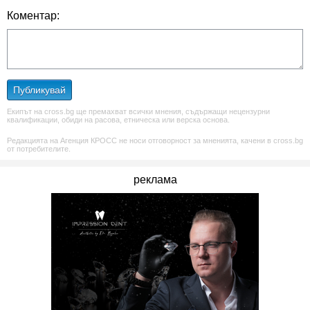
Коментар:
Публикувай
Екипът на cross.bg ще премахват всички мнения, съдържащи нецензурни
квалификации, обиди на расова, етническа или верска основа.
Редакцията на Агенция КРОСС не носи отговорност за мненията, качени в cross.bg
от потребителите.
реклама