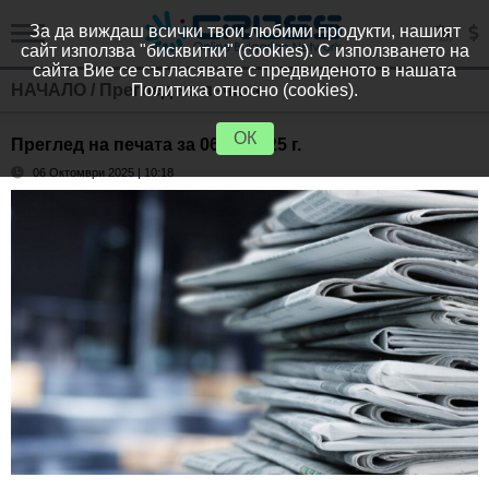
За да виждаш всички твои любими продукти, нашият
сайт използва "бисквитки" (cookies). С използването на
сайта Вие се съгласявате с предвиденото в нашата
НАЧАЛО
/
Преглед на печата
Политика относно (cookies).
ОК
Преглед на печата за 06.10.2025 г.
06 Октомври 2025 | 10:18