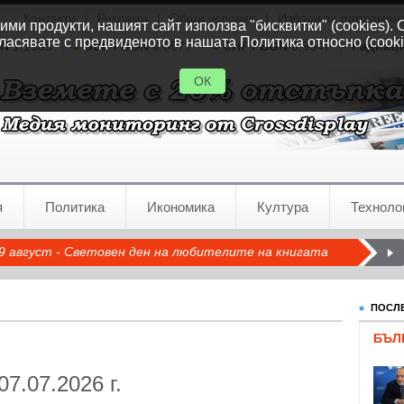
Контакти
|
Реклама
|
Общи условия
|
Избори за парламен
ми продукти, нашият сайт използва "бисквитки" (cookies). 
ласявате с предвиденото в нашата Политика относно (cooki
GN
1.1535
GBP / BGN
0.8577
CHF / BGN
0.9347
Радиац
ОК
я
Политика
Икономика
Култура
Техноло
9 август - Световен ден на любителите на книгата
ПОСЛЕ
БЪЛ
07.07.2026 г.