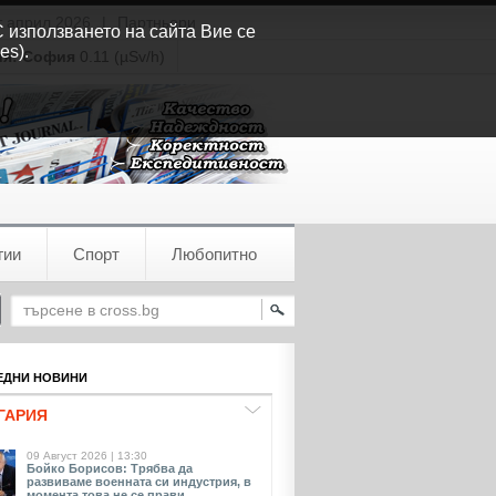
т април 2026
|
Партньори
С използването на сайта Вие се
es).
ия:
София
0.11 (µSv/h)
гии
Спорт
Любопитно
ДНИ НОВИНИ
ГАРИЯ
09 Август 2026 | 13:30
Бойко Борисов: Трябва да
развиваме военната си индустрия, в
момента това не се прави