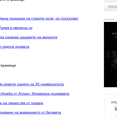
ПОЛ
одина гаранция на старите коли, но поскъпват
реклама
Радев в двореца си
 да разкрие шашмите на веригите
т издуха дървата
страници
Не режете парите на 30 университета
«бомба от Аллах» блокираха държавата
е на лекарства от пазара
ОП
лоняване на вниманието от бюджета