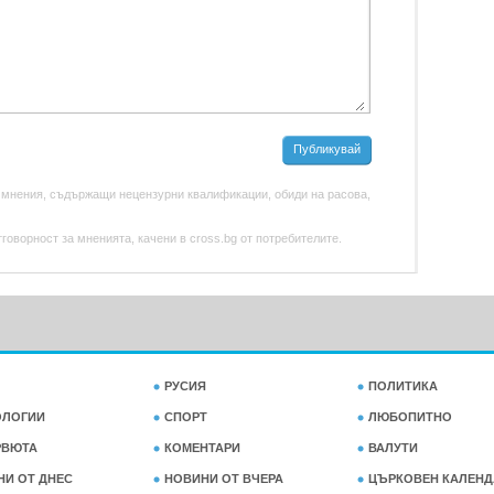
Публикувай
 мнения, съдържащи нецензурни квалификации, обиди на расова,
оворност за мненията, качени в cross.bg от потребителите.
РУСИЯ
ПОЛИТИКА
ОЛОГИИ
СПОРТ
ЛЮБОПИТНО
РВЮТА
КОМЕНТАРИ
ВАЛУТИ
НИ ОТ ДНЕС
НОВИНИ ОТ ВЧЕРА
ЦЪРКОВЕН КАЛЕНД