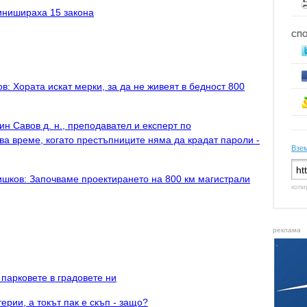
инишираха 15 закона
СП
в: Хората искат мерки, за да не живеят в бедност 800
ин Савов д. н., преподавател и експерт по
ва време, когато престъпниците няма да крадат пароли -
Взем
шков: Започваме проектирането на 800 км магистрали
копи
реклама
 парковете в градовете ни
ерии, а токът пак е скъп - защо?