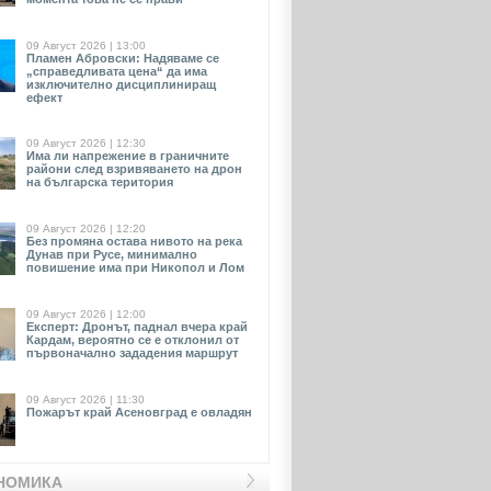
09 Август 2026 | 13:00
Пламен Абровски: Надяваме се
„справедливата цена“ да има
изключително дисциплиниращ
ефект
09 Август 2026 | 12:30
Има ли напрежение в граничните
райони след взривяването на дрон
на българска територия
09 Август 2026 | 12:20
Без промяна остава нивото на река
Дунав при Русе, минимално
повишение има при Никопол и Лом
09 Август 2026 | 12:00
Експерт: Дронът, паднал вчера край
Кардам, вероятно се е отклонил от
първоначално зададения маршрут
09 Август 2026 | 11:30
Пожарът край Асеновград е овладян
НОМИКА