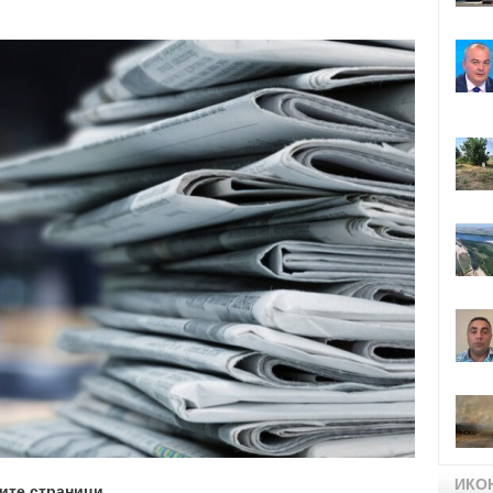
ИКО
ите страници