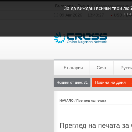
България - Русия
|
Cross мониторинг
За да виждаш всички твои люби
съг
09 Авг 2026 |
13:49:28
USD / B
Времето:
София
0°C
България
Свят
Руси
Новина на деня
Новини от днес 31
НАЧАЛО
/
Преглед на печата
Преглед на печата за 