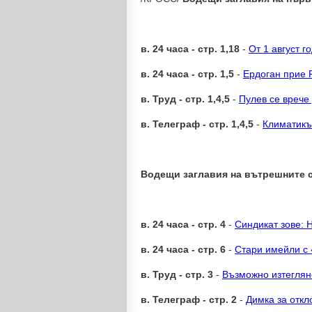
в. 24 часа - стр. 1,18
-
От 1 август г
в. 24 часа - стр. 1,5
-
Ердоган прие 
в. Труд - стр. 1,4,5
-
Пулев се врече
в. Телеграф - стр. 1,4,5
-
Климатикъ
Водещи заглавия на вътрешните 
в. 24 часа - стр. 4
-
Синдикат зове: 
в. 24 часа - стр. 6
-
Стари имейли с 
в. Труд - стр. 3
-
Възможно изтеглян
в. Телеграф - стр. 2
-
Димка за отк