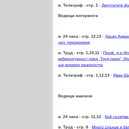
в. Телеграф - стр. 2
-
Депутатите ф
Водещи интервюта
в. 24 часа - стр. 12,13
-
Хасан Адемо
хил. пенсионери
в. Труд - стр. 1,10,11
-
Проф. д-р Ил
киберсигурност пред „Труд news": Ид
ще копират реалността
в. Телеграф - стр. 1,12,13
-
Иван Ши
Водещи анализи
в. 24 часа - стр. 11,12
-
Кой съсипва
в. Труд - стр. 8
-
Много слънце и бат