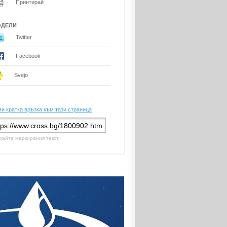
Принтирай
ОДЕЛИ
Twitter
Facebook
Svejo
и кратка връзка към тази страница
райте маркирания текст