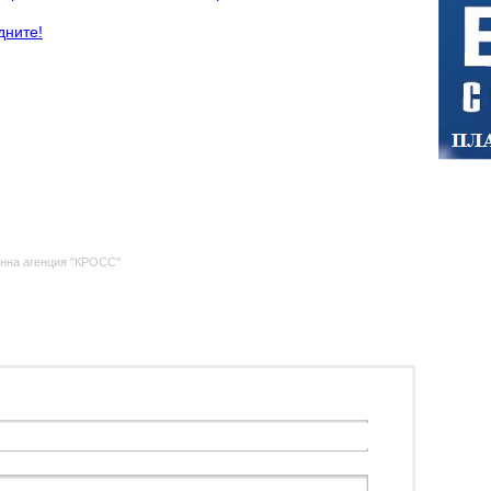
едните!
нна агенция "КРОСС"