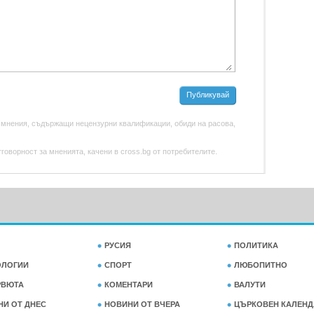
Публикувай
 мнения, съдържащи нецензурни квалификации, обиди на расова,
оворност за мненията, качени в cross.bg от потребителите.
РУСИЯ
ПОЛИТИКА
ОЛОГИИ
СПОРТ
ЛЮБОПИТНО
РВЮТА
КОМЕНТАРИ
ВАЛУТИ
НИ ОТ ДНЕС
НОВИНИ ОТ ВЧЕРА
ЦЪРКОВЕН КАЛЕНД