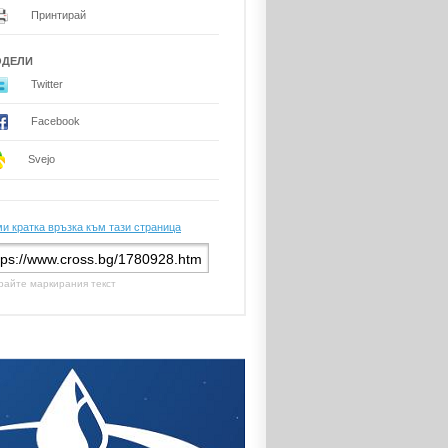
Принтирай
ОДЕЛИ
Twitter
Facebook
Svejo
и кратка връзка към тази страница
райте маркирания текст