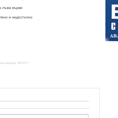
ка лъжа върви
олено и недостъпно
нна агенция "КРОСС"