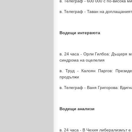
в. Телеграф - 600 000 с по-висока 
в. Телеграф - Таван на доплащаният
Водещи интервюта
в. 24 часа - Орли Гилбоа: Дъщеря м
синдрома на оцелелия
в. Труд - Калоян Паргов: Презид
продължи
в. Телеграф - Ваня Григорова: Вдигна
Водещи анализи
в. 24 часа - В Чехия либерализмът е