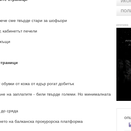
ИКО
ПОЛ
о вече сме твърде стари за шофьори
реклама
т, кабинетът печели
вкъщи
страници
т обувки от кожа от едър рогат добитък
ване на заплатите - били твърде големи. Но минималната
 до сряда
ОП
ането на балканска прокурорска платформа