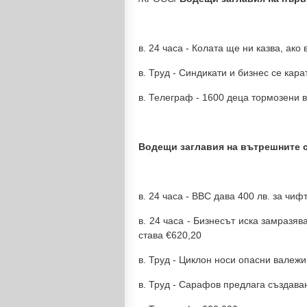
в. 24 часа - Колата ще ни казва, ак
в. Труд - Синдикати и бизнес се кара
в. Телеграф - 1600 деца тормозени 
Водещи заглавия на вътрешните 
в. 24 часа - ВВС дава 400 лв. за чиф
в. 24 часа - Бизнесът иска замразя
става €620,20
в. Труд - Циклон носи опасни валежи
в. Труд - Сарафов предлага създав