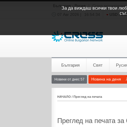
България - Русия
|
Cross мониторинг
За да виждаш всички твои люби
съг
07 Авг 2026 |
16:54:35
USD / B
Времето:
София
0°C
България
Свят
Руси
Новина на деня
Новини от днес 57
НАЧАЛО
/
Преглед на печата
Преглед на печата за 