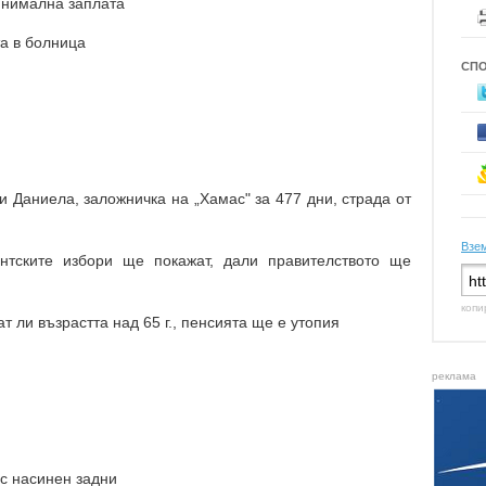
минимална заплата
а в болница
СП
и Даниела, заложничка на „Хамас" за 477 дни, страда от
Взем
ентските избори ще покажат, дали правителството ще
копи
т ли възрастта над 65 г., пенсията ще е утопия
реклама
 с насинен задни