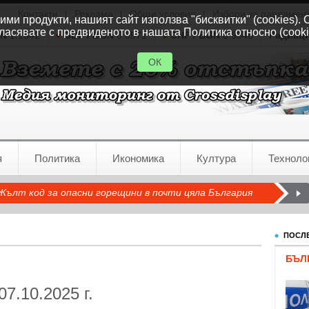
Контакти
|
Реклама
|
Общи условия
|
Избори за парламен
ми продукти, нашият сайт използва "бисквитки" (cookies). 
ласявате с предвиденото в нашата Политика относно (cooki
GN
1.1542
GBP / BGN
0.8571
CHF / BGN
0.9346
Радиац
ОК
я
Политика
Икономика
Култура
Техноло
Жълт код за опасни горещини в почти цяла България
ПОСЛЕ
БЪЛ
07.10.2025 г.