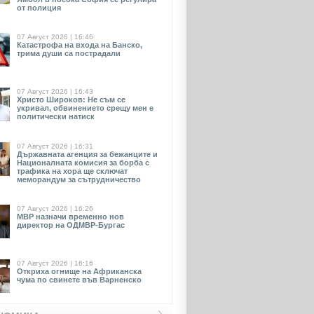
от полиция
07 Август 2026 | 16:46
Катастрофа на входа на Банско,
трима души са пострадали
07 Август 2026 | 16:43
Христо Широков: Не съм се
укривал, обвинението срещу мен е
политически натиск
07 Август 2026 | 16:31
Държавната агенция за бежанците и
Националната комисия за борба с
трафика на хора ще сключат
меморандум за сътрудничество
07 Август 2026 | 16:26
МВР назначи временно нов
директор на ОДМВР-Бургас
07 Август 2026 | 16:16
Откриха огнище на Африканска
чума по свинете във Варненско