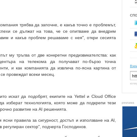
СП
компания трябва да започне, е какъв точно е проблемът,
спехи се дължат на това, че се опитваме да внедрим
авим и какъв проблем решаваме с нея", откри сесията
ипът му тръгва от две конкретни предизвикателства: как
центъра на телекома да получават по-бързо точна
Взем
нти, и как компанията да извлича по-ясна картина от
 се провеждат всеки месец.
копи
то искат да подобрят, екипите на Yettel и Cloud Office
а изберат технологията, която може да подкрепи тези
реклама
срочно развитие на AI решенията.
 ясни правила за сигурност, достъп и използване на AI,
в регулиран сектор", подчерта Господинов.