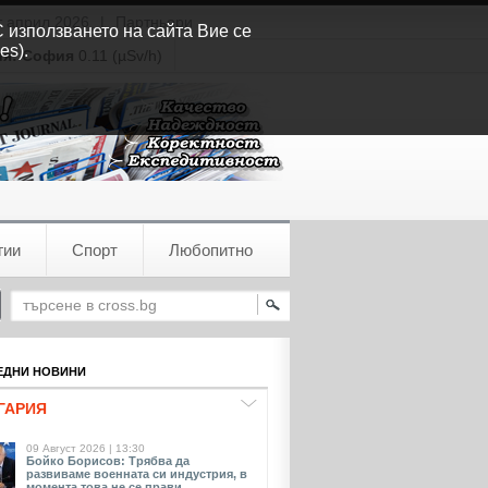
т април 2026
|
Партньори
С използването на сайта Вие се
es).
ия:
София
0.11 (µSv/h)
гии
Спорт
Любопитно
ДНИ НОВИНИ
ГАРИЯ
09 Август 2026 | 13:30
Бойко Борисов: Трябва да
развиваме военната си индустрия, в
момента това не се прави