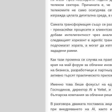
телеком сектора. Причината е, че
телекомите не само осигурява св
изгражда цялата дигитална среда, в 
Самата трансформация също се разв
- пренасяйки процесите и клиентск
добави интелигентност чрез анал
следващият хоризонт е agentic тран
подпомагат хората, а могат да изп
зададени рамки.
Как тази промяна се случва на прак
края на май форум за облачни инов
на бизнеса, разработчици и партньор
активно търсят практическото прило
Именно това беше фокусът на еди
Господинов, директор AI в Yettel, и
българска компания за облачни реше
В разговора двамата поставиха акц
при внедряването на AI, както и