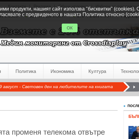
Контакти
|
Реклама
|
Общи условия
|
Избори за парламен
ми продукти, нашият сайт използва "бисквитки" (cookies). 
ласявате с предвиденото в нашата Политика относно (cooki
GN
1.1535
GBP / BGN
0.8577
CHF / BGN
0.9347
Радиац
ОК
я
Политика
Икономика
Култура
Техноло
9 август - Световен ден на любителите на книгата
ПОСЛЕ
БЪЛ
ята променя телекома отвътре