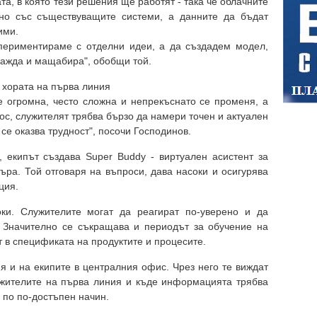
а, в която тези решения ще работят - така че облачните
дно със съществуващите системи, а данните да бъдат
ими.
спериментираме с отделни идеи, а да създадем модел,
ражда и мащабира", обобщи той.
а хората на първа линия
 огромна, често сложна и непрекъснато се променя, а
ос, служителят трябва бързо да намери точен и актуален
се оказва трудност", посочи Господинов.
 екипът създава Super Buddy - виртуален асистент за
ъра. Той отговаря на въпроси, дава насоки и осигурява
ция.
ки. Служителите могат да реагират по-уверено и да
. Значително се съкращава и периодът за обучение на
т в спецификата на продуктите и процесите.
 и на екипите в централния офис. Чрез него те виждат
ужителите на първа линия и къде информацията трябва
 по по-достъпен начин.