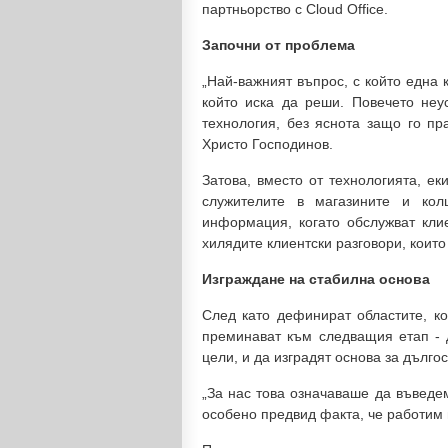
партньорство с Cloud Office.
Започни от проблема
„Най-важният въпрос, с който една 
който иска да реши. Повечето неу
технология, без яснота защо го пр
Христо Господинов.
Затова, вместо от технологията, ек
служителите в магазините и кол
информация, когато обслужват клие
хилядите клиентски разговори, които
Изграждане на стабилна основа
След като дефинират областите, кои
преминават към следващия етап - д
цели, и да изградят основа за дълго
„За нас това означаваше да въведем
особено предвид факта, че работим 