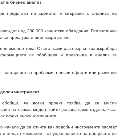
ат в бизнес анализ
ов представи на сцената, е свързано с анализа на
ровеждат над 200 000 клиентски обаждания. Реалистично
да се прослуша и анализира ръчно.
еня именно това. С него всеки разговор се транскрибира
информацията се обобщава и превръща в анализ за
ат повтарящи се проблеми, неясни оферти или различни
.
тделен инструмент
 обобщи, че всеки проект трябва да се мисли
ване на езиков модел, който решава само отделна част
рок ефект върху компанията.
о начало да се отчита как подобни инструменти засягат
о и цялата компания - от управлението на процесите до