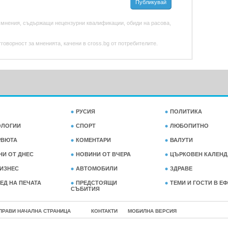
Публикувай
 мнения, съдържащи нецензурни квалификации, обиди на расова,
оворност за мненията, качени в cross.bg от потребителите.
РУСИЯ
ПОЛИТИКА
ОЛОГИИ
СПОРТ
ЛЮБОПИТНО
РВЮТА
КОМЕНТАРИ
ВАЛУТИ
НИ ОТ ДНЕС
НОВИНИ ОТ ВЧЕРА
ЦЪРКОВЕН КАЛЕНД
ИЗНЕС
АВТОМОБИЛИ
ЗДРАВЕ
ЕД НА ПЕЧАТА
ПРЕДСТОЯЩИ
ТЕМИ И ГОСТИ В Е
СЪБИТИЯ
ПРАВИ НАЧАЛНА СТРАНИЦА
КОНТАКТИ
МОБИЛНА ВЕРСИЯ