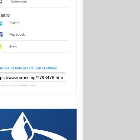
Принтирай
ОДЕЛИ
Twitter
Facebook
Svejo
и кратка връзка към тази страница
райте маркирания текст