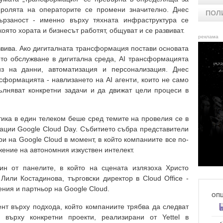
 ролята на операторите се промени значително. Днес
ПОЛ
ързаност - именно върху тяхната инфраструктура се
която хората и бизнесът работят, общуват и се развиват.
реклама
ива. Ако дигиталната трансформация постави основата
ото обслужване в дигитална среда, AI трансформацията
из на данни, автоматизация и персонализация. Днес
сформацията - навлизането на AI агенти, които не само
ълняват конкретни задачи и да движат цели процеси в
тика в един телеком беше сред темите на провелия се в
ации Google Cloud Day. Събитието събра представители
и на Google Cloud в момент, в който компаниите все по-
жение на автономния изкуствен интелект.
н от панелите, в който на сцената излязоха Христо
 Лили Костадинова, търговски директор в Cloud Office -
ния и партньор на Google Cloud.
ОП
ент върху подхода, който компаниите трябва да следват
 върху конкретни проекти, реализирани от Yettel в