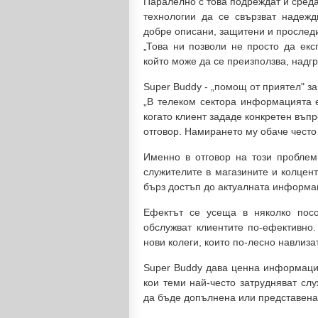
Паралелно с това подреждат и средат
технологии да се свързват надеж
добре описани, защитени и прослед
„Това ни позволи не просто да ек
който може да се преизползва, надг
Super Buddy - „помощ от приятел" з
„В телеком сектора информацията е
когато клиент зададе конкретен въпр
отговор. Намирането му обаче често 
Именно в отговор на този проблем,
служителите в магазините и колцент
бърз достъп до актуалната информа
Ефектът се усеща в няколко посо
обслужват клиентите по-ефективно
нови колеги, които по-лесно навлиза
Super Buddy дава ценна информация
кои теми най-често затрудняват сл
да бъде допълнена или представена