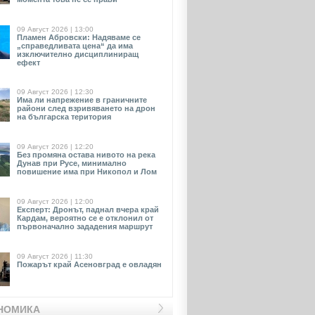
09 Август 2026 | 13:00
Пламен Абровски: Надяваме се
„справедливата цена“ да има
изключително дисциплиниращ
ефект
09 Август 2026 | 12:30
Има ли напрежение в граничните
райони след взривяването на дрон
на българска територия
09 Август 2026 | 12:20
Без промяна остава нивото на река
Дунав при Русе, минимално
повишение има при Никопол и Лом
09 Август 2026 | 12:00
Експерт: Дронът, паднал вчера край
Кардам, вероятно се е отклонил от
първоначално зададения маршрут
09 Август 2026 | 11:30
Пожарът край Асеновград е овладян
НОМИКА