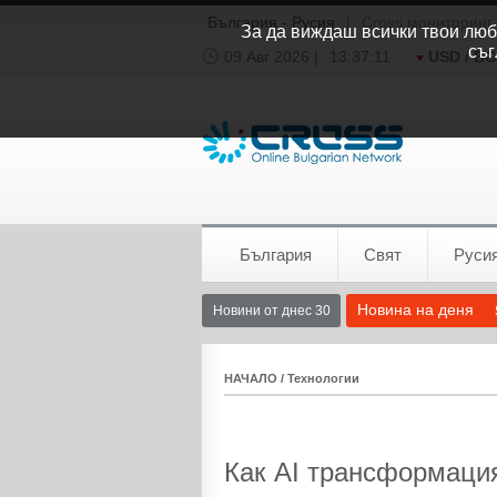
България - Русия
|
Cross мониторинг
За да виждаш всички твои люби
съг
09 Авг 2026 |
13:37:12
USD / B
Времето:
София
0°C
България
Свят
Руси
Новина на деня
Новини от днес 30
НАЧАЛО
/
Технологии
Как AI трансформаци