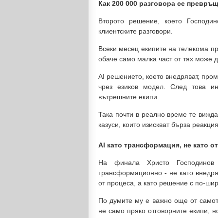
Как 200 000 разговора се превръщ
Второто решение, което Господин
клиентските разговори.
Всеки месец екипите на телекома п
обаче само малка част от тях може 
AI решението, което внедряват, пром
чрез езиков модел. След това 
вътрешните екипи.
Така почти в реално време те вижд
казуси, които изискват бърза реакция
AI като трансформация, не като о
На финала Христо Господинов
трансформационно - не като внедря
от процеса, а като решение с по-ши
По думите му е важно още от самот
не само пряко отговорните екипи, н