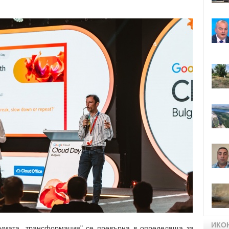
ИКО
думата „трансформация" се превърна в определяща за