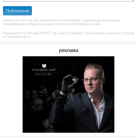
Публикувай
Екипът на cross.bg ще премахват всички мнения, съдържащи нецензурни
квалификации, обиди на расова, етническа или верска основа.
Редакцията на Агенция КРОСС не носи отговорност за мненията, качени в cross.bg
от потребителите.
реклама