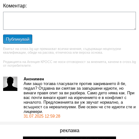
Коментар:
Публикувай
Екипът на cross.bg ще премахват всички мнения, съдържащи нецензурни
квалификации, обиди на расова, етническа или верска основа.
Редакцията на Агенция КРОСС не носи отговорност за мненията, качени в cross.bg
от потребителите.
Анонимен
Ами защо тогава гласувахте против закриването й бе,
педал? Отдавна ви смятам за завършени идиоти, но
винаги правя опит за ви разбера. Само дето няма как. При
вас почти винаги краят на изречението е в конфликт с
началото. Предложенията ви уж звучат нормално, а
всъщност са нереализуеми. Вие освен че сте идиоти сте и
лицемери.
31.07.2025 12:59:28
реклама