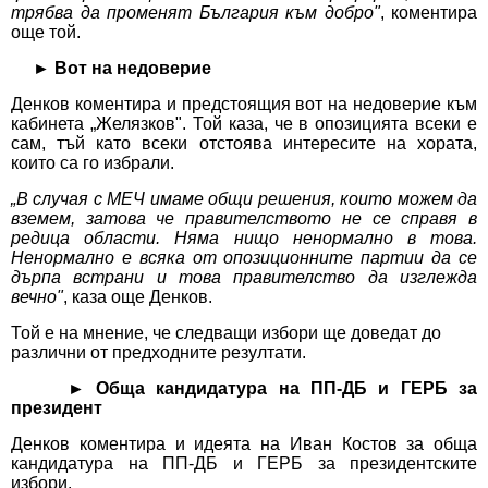
трябва да променят България към добро"
, коментира
още той.
► Вот на недоверие
Денков коментира и предстоящия вот на недоверие към
кабинета „Желязков". Той каза, че в опозицията всеки е
сам, тъй като всеки отстоява интересите на хората,
които са го избрали.
„В случая с МЕЧ имаме общи решения, които можем да
вземем, затова че правителството не се справя в
редица области. Няма нищо ненормално в това.
Ненормално е всяка от опозиционните партии да се
дърпа встрани и това правителство да изглежда
вечно"
, каза още Денков.
Той е на мнение, че следващи избори ще доведат до
различни от предходните резултати.
► Обща кандидатура на ПП-ДБ и ГЕРБ за
президент
Денков коментира и идеята на Иван Костов за обща
кандидатура на ПП-ДБ и ГЕРБ за президентските
избори.