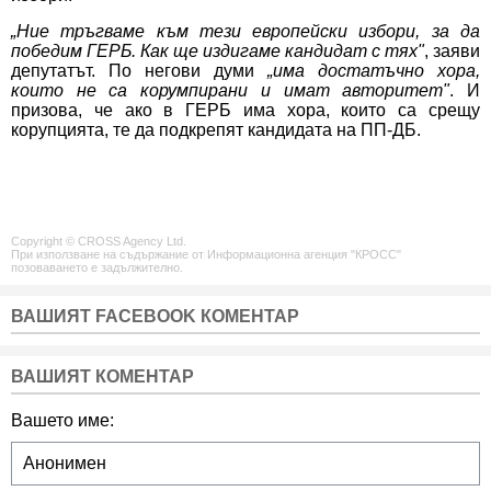
„Ние тръгваме към тези европейски избори, за да
победим ГЕРБ. Как ще издигаме кандидат с тях"
, заяви
депутатът. По негови думи
„има достатъчно хора,
които не са корумпирани и имат авторитет"
. И
призова, че ако в ГЕРБ има хора, които са срещу
корупцията, те да подкрепят кандидата на ПП-ДБ.
Copyright © CROSS Agency Ltd.
При използване на съдържание от Информационна агенция "КРОСС"
позоваването е задължително.
ВАШИЯТ FACEBOOK КОМЕНТАР
ВАШИЯТ КОМЕНТАР
Вашето име: