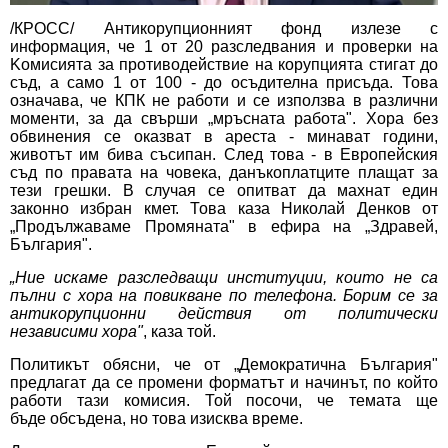
/КРОСС/ Антикорупционният фонд излезе с
информация, че 1 от 20 разследвания и проверки на
Kомисията за противодействие на корупцията стигат до
съд, а само 1 от 100 - до осъдителна присъда. Това
означава, че КПК не работи и се използва в различни
моменти, за да свърши „мръсната работа". Хора без
обвинения се оказват в ареста - минават години,
животът им бива съсипан. След това - в Европейския
съд по правата на човека, данъкоплатците плащат за
тези грешки. В случая се опитват да махнат един
законно избран кмет. Това каза Николай Денков от
„Продължаваме Промяната"
в ефира на „Здравей,
България"
.
„Ние искаме разследващи институции, които не са
пълни с хора на повикване по телефона. Борим се за
антикорупционни действия от политически
независими хора"
, каза той.
Политикът обясни, че от „Демократична България"
предлагат да се промени форматът и начинът, по който
работи тази комисия. Той посочи, че темата ще
бъде обсъдена, но това изисква време.