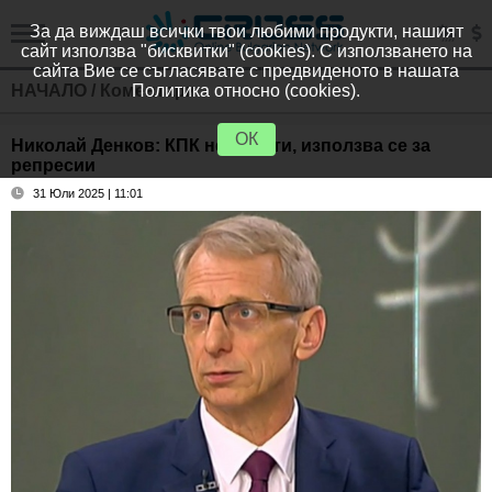
За да виждаш всички твои любими продукти, нашият
сайт използва "бисквитки" (cookies). С използването на
сайта Вие се съгласявате с предвиденото в нашата
НАЧАЛО
/
Коментари
Политика относно (cookies).
ОК
Николай Денков: КПК не работи, използва се за
репресии
31 Юли 2025 | 11:01