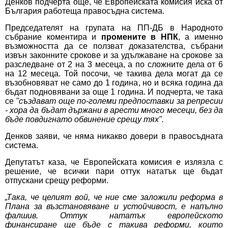
Денков подчерта още, че Европейската комисия иска от
България работеща правосъдна система.
Председателят на групата на ПП-ДБ в Народното
събрание коментира и
промените в НПК
, а именно
възможността да се ползват доказателства, събрани
извън законните срокове и за удължаване на срокове за
разследване от 2 на 3 месеца, а по сложните дела от 6
на 12 месеца. Той посочи, че такива дела могат да се
възобновяват не само до 1 година, но и всяка година да
бъдат подновявани за още 1 година. И подчерта, че така
се
"създават още по-големи предпоставки за репресии
- хора да бъдат държани в арести много месеци, без да
бъде повдигнато обвинение срещу тях".
Денков заяви, че няма никакво довери в правосъдната
система.
Депутатът каза, че Европейската комисия е излязла с
решение, че всички пари оттук нататък ще бъдат
отпускани срещу реформи.
„Така, че целият вой, че ние сме заложили реформа в
Плана за възстановяване и устойчивост, е напълно
фалшив. Оттук нататък европейското
финансиране ще бъде с такива реформи, които