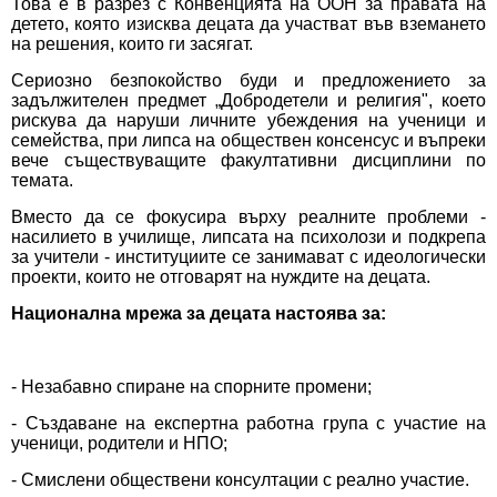
Това е в разрез с Конвенцията на ООН за правата на
детето, която изисква децата да участват във вземането
на решения, които ги засягат.
Сериозно безпокойство буди и предложението за
задължителен предмет „Добродетели и религия", което
рискува да наруши личните убеждения на ученици и
семейства, при липса на обществен консенсус и въпреки
вече съществуващите факултативни дисциплини по
темата.
Вместо да се фокусира върху реалните проблеми -
насилието в училище, липсата на психолози и подкрепа
за учители - институциите се занимават с идеологически
проекти, които не отговарят на нуждите на децата.
Национална мрежа за децата настоява за:
- Незабавно спиране на спорните промени;
- Създаване на експертна работна група с участие на
ученици, родители и НПО;
- Смислени обществени консултации с реално участие.