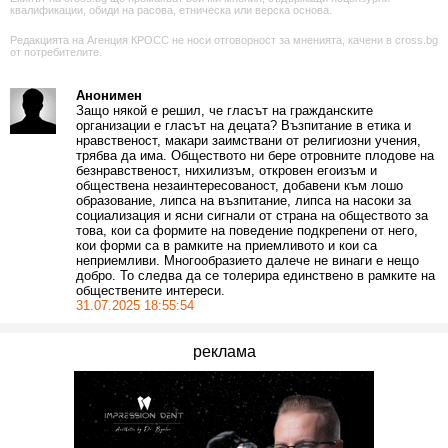
квалификации, обиди на расова, етническа или верска основа.
Редакцията на Агенция КРОСС не носи отговорност за мненията, качени в cross.bg
от потребителите.
Анонимен
Защо някой е решил, че гласът на гражданските
организации е гласът на децата? Възпитание в етика и
нравственост, макари заимствани от религиозни учения,
трябва да има. Обществото ни бере отровните плодове на
безнравственост, нихилизъм, откровен егоизъм и
обществена незаинтересованост, добавени към лошо
образование, липса на възпитание, липса на насоки за
социализация и ясни сигнали от страна на обществото за
това, кои са формите на поведение подкрепени от него,
кои форми са в рамките на приемливото и кои са
неприемливи. Многообразието далече не винаги е нещо
добро. То следва да се толерира единствено в рамките на
обществените интереси.
31.07.2025 18:55:54
реклама