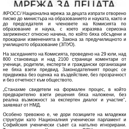
/КРОСС/ Национална мрежа за децата изпрати отворено
писмо до министъра на образованието и науката, както и
до председателя и членовете на Комисията по
образование и наука, с което изразява сериозна
загриженост относно начина, по който бяха обсъдени и
прокарани измененията в Закона за предучилищното и
училищното образование (ЗПУО).
На заседанието на Комисията, проведено на 29 юли, над
800 становища и над 2100 страници коментари от
ученици, родители, експерти и граждански организации
не бяха взети предвид. Законодателният процес се
придвижва без оценка на въздействие, без прозрачност
и без отчетност към обществото.
„Станахме свидетели на формален процес, в който
предварително взети решения бяха наложени, без
реална възможност за експертен диалог и участие",
заявяват от НМД.
Особено тревожно е, че дори позициите на младежки
структури като Националния ученически парламент и
Софийския ученически съвет са напълно игнорирани.