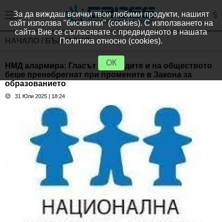
За да виждаш всички твои любими продукти, нашият
сайт използва "бисквитки" (cookies). С използването на
сайта Вие се съгласявате с предвиденото в нашата
НАЧАЛО
/
БЪЛГАРИЯ
Политика относно (cookies).
ОК
НМД алармира: Гласът на младите и на обществото
беше пренебрегнат при промените в Закона за
образованието
31 Юли 2025 | 18:24