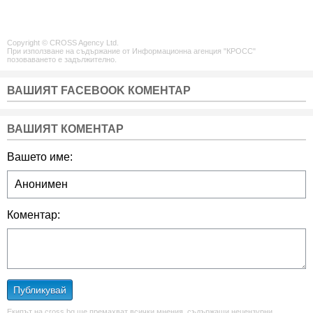
Copyright © CROSS Agency Ltd.
При използване на съдържание от Информационна агенция "КРОСС"
позоваването е задължително.
ВАШИЯТ FACEBOOK КОМЕНТАР
ВАШИЯТ КОМЕНТАР
Вашето име:
Коментар:
Публикувай
Екипът на cross.bg ще премахват всички мнения, съдържащи нецензурни