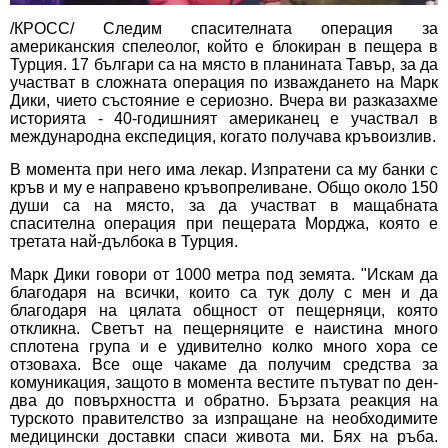
/КРОСС/ Следим спасителната операция за
американския спелеолог, който е блокиран в пещера в
Турция. 17 българи са на място в планината Тавър, за да
участват в сложната операция по изваждането на Марк
Дики, чието състояние е сериозно. Вчера ви разказахме
историята - 40-годишният американец е участвал в
международна експедиция, когато получава кръвоизлив.
В момента при него има лекар. Изпратени са му банки с
кръв и му е направено кръвопреливане. Общо около 150
души са на място, за да участват в мащабната
спасителна операция при пещерата Морджа, която е
третата най-дълбока в Турция.
Марк Дики говори от 1000 метра под земята. "Искам да
благодаря на всички, които са тук долу с мен и да
благодаря на цялата общност от пещерняци, която
откликна. Светът на пещерняците е наистина много
сплотена група и е удивително колко много хора се
отзоваха. Все още чакаме да получим средства за
комуникация, защото в момента вестите пътуват по ден-
два до повърхността и обратно. Бързата реакция на
турското правителство за изпращане на необходимите
медицински доставки спаси живота ми. Бях на ръба.