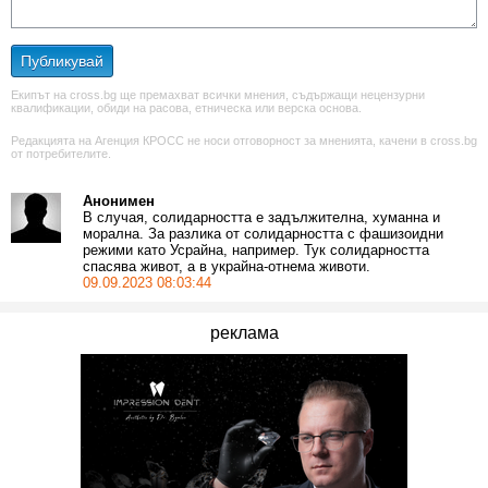
Публикувай
Екипът на cross.bg ще премахват всички мнения, съдържащи нецензурни
квалификации, обиди на расова, етническа или верска основа.
Редакцията на Агенция КРОСС не носи отговорност за мненията, качени в cross.bg
от потребителите.
Анонимен
В случая, солидарността е задължителна, хуманна и
морална. За разлика от солидарността с фашизоидни
режими като Усрайна, например. Тук солидарността
спасява живот, а в украйна-отнема животи.
09.09.2023 08:03:44
реклама