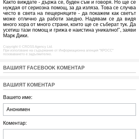
Както виждате - държа се, буден съм и говоря. Но ще се
нуждая от сериозна помощ, за да изляза. Това се случва
често в света на пещерняците - да покажем как светът
може отлично да работи заедно. Надявам се да видя
много хора от много страни, които ще се съберат тук. Да
усетиш тази помощ и грижа е наистина уникално!", заяви
Марк Дики.
Copyright © CROSS Agency Ltd.
При използване на съдържание от Информационна агенция "КРОСС"
позоваването е задължително.
ВАШИЯТ FACEBOOK КОМЕНТАР
ВАШИЯТ КОМЕНТАР
Вашето име:
Коментар: