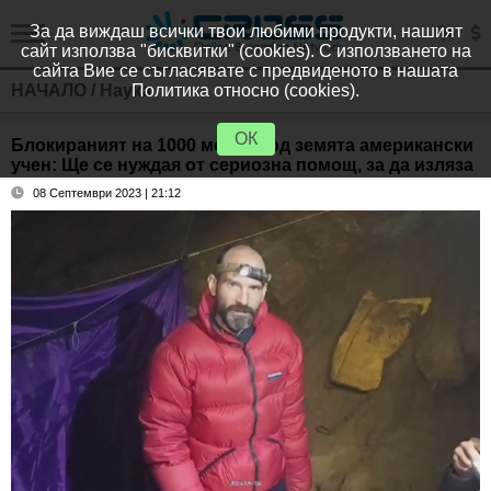
За да виждаш всички твои любими продукти, нашият
сайт използва "бисквитки" (cookies). С използването на
сайта Вие се съгласявате с предвиденото в нашата
НАЧАЛО
/
Наука
Политика относно (cookies).
ОК
Блокираният на 1000 метра под земята американски
учен: Ще се нуждая от сериозна помощ, за да изляза
08 Септември 2023 | 21:12