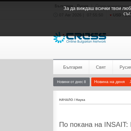
България - Русия
|
Cross мониторинг
За да виждаш всички твои люби
съг
07 Авг 2026 |
07:55:51
USD / B
Времето:
София
0°C
България
Свят
Руси
Новина на деня
Новини от днес 8
НАЧАЛО
/
Наука
По покана на INSAIT: