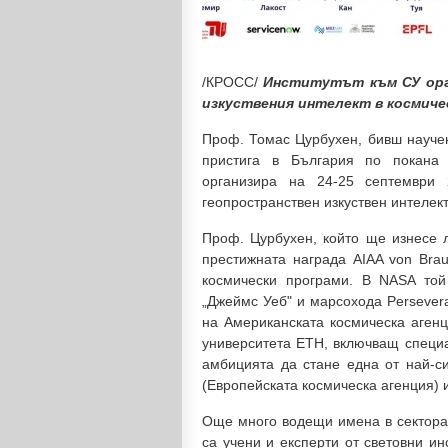
/КРОСС/
Институтът към СУ орг
изкуствения интелект в космич
Проф. Томас Цурбухен, бивш науче
пристига в България по покана 
организира на 24-25 септември
геопространствен изкуствен интелек
Проф. Цурбухен, който ще изнесе л
престижната награда AIAA von Brau
космически програми. В NASA той
„Джеймс Уеб" и марсохода Persever
на Американската космическа агенц
университета ETH, включващ специа
амбицията да стане една от най-си
(Европейската космическа агенция) 
Още много водещи имена в сектора 
са учени и експерти от световни ин