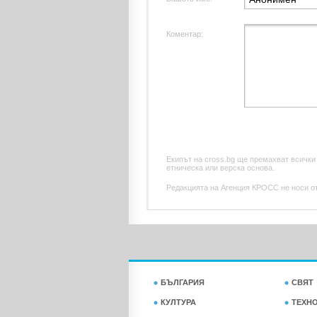
Коментар:
Екипът на cross.bg ще премахват всички
етническа или верска основа.
Редакцията на Агенция КРОСС не носи отг
БЪЛГАРИЯ
СВЯТ
КУЛТУРА
ТЕХН