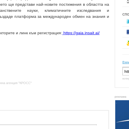
ието ще представи най-новите постижения в областта на
транствените науки, климатичните изследвания и
СП
създаде платформа за международен обмен на знания и
кторите и линк към регистрация:
https://gaia.insait.ai/
Взем
копи
нна агенция "КРОСС"
реклама