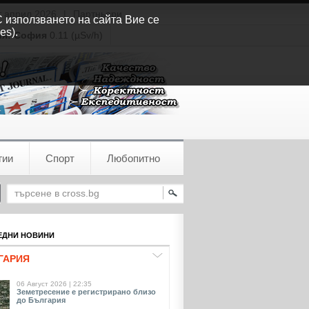
т април 2026
|
Партньори
С използването на сайта Вие се
es).
ия:
София
0.11 (µSv/h)
гии
Спорт
Любопитно
ДНИ НОВИНИ
ГАРИЯ
06 Август 2026 | 22:35
Земетресение е регистрирано близо
до България