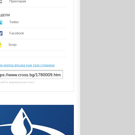
Принтирай
ОДЕЛИ
Twitter
Facebook
Svejo
и кратка връзка към тази страница
райте маркирания текст