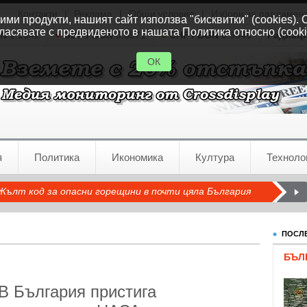
Контакти
|
Реклама
|
Общи условия
|
Избори за парламен
ми продукти, нашият сайт използва "бисквитки" (cookies). 
ласявате с предвиденото в нашата Политика относно (cooki
GN
1.1542
GBP / BGN
0.8571
CHF / BGN
0.9346
Радиац
ОК
я
Политика
Икономика
Култура
Техноло
Жълт код за опасни горещини в почти цяла България
ПОСЛЕ
БЪЛ
 В България пристига