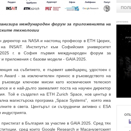
ПОЛ
реклама
анизира международен форум за приложенията на
еските технологии
н директор на NASA и настоящ професор в ETH Цюрих,
на INSAIT. Институтът към Софийския университет
 2025 г. в София първия международен форум за
т и приложения с базови модели - GAIA 2025.
екция на събитието, е първият швейцарец, удостоен с
n Award - за изключителен принос в ръководството на
 ръководи ключови мисии като космическия телескоп
ance и е най-дълго заемалият поста на научен директор
ия. Той е създател на ETH Zurich Space, нов център в
лна магистърска програма „Space Systems", която има
лните в света. Центърът си сътрудничи активно с ESA
и индустрията.
ОП
пристигат в България за участие в GAIA 2025. Сред тях
ституции, сред които Google Research и Масачузетският