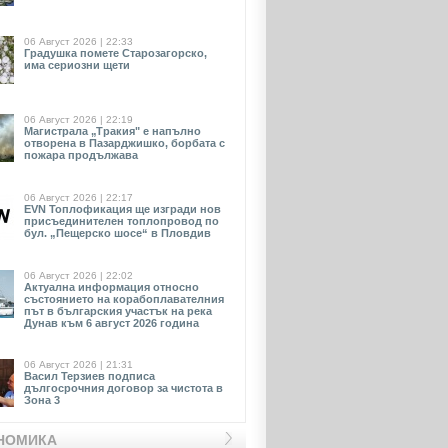
06 Август 2026 | 22:33
Градушка помете Старозагорско,
има сериозни щети
06 Август 2026 | 22:19
Магистрала „Тракия" е напълно
отворена в Пазарджишко, борбата с
пожара продължава
06 Август 2026 | 22:17
EVN Toплофикация ще изгради нов
присъединителен топлопровод по
бул. „Пещерско шосе“ в Пловдив
06 Август 2026 | 22:02
Актуална информация относно
състоянието на корабоплавателния
път в българския участък на река
Дунав към 6 август 2026 година
06 Август 2026 | 21:31
Васил Терзиев подписа
дългосрочния договор за чистота в
Зона 3
НОМИКА