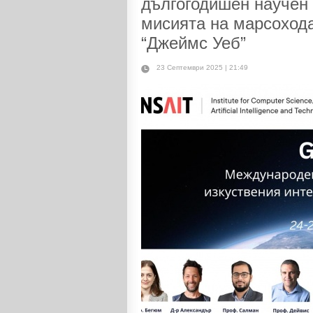
дългогодишен научен
мисията на марсохода
“Джеймс Уеб”
23 Септември 2025 | 21:49