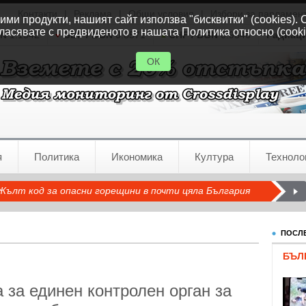
Контакти
|
Реклама
|
Общи условия
|
Избори за парламен
ми продукти, нашият сайт използва "бисквитки" (cookies). 
ласявате с предвиденото в нашата Политика относно (cooki
GN
1.1542
GBP / BGN
0.8571
CHF / BGN
0.9346
Радиац
ОК
я
Политика
Икономика
Култура
Техноло
Жълт код за опасни горещини в почти цяла България
ПОСЛЕ
БЪЛ
 за единен контролен орган за