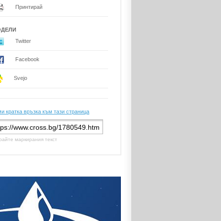
Принтирай
ОДЕЛИ
Twitter
Facebook
Svejo
и кратка връзка към тази страница
райте маркирания текст