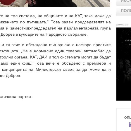
ИКО
ПОЛ
е на тол система, на общините и на КАТ, така може да
ижението по пътищата." Това заяви председателят на
реклама
ия и заместник-председател на парламентарната група
обрев в кулоарите на Народното събрание.
 и тя вече е обсъждана във връзка с наскоро приетите
пътищата. „Не е нормално един товарен автомобил да
тролни органа. КАТ, ДАИ и тол системата могат да бъдат
 само един фиш. Това вече е обсъдено с премиера и
 концепцията на Министерски съвет, за да може да я
още Добрев.
стическа партия
ОП