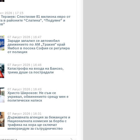
уст 2026 | 17:15
 Терзиев: Спестихме 81 милиона евро от
та в районите “Слатина”, “Подуяне” и
ев”
07 Август 2026 | 16:47
Заради запалил се автомобил
движението по АМ „Тракия" край
Ямбол в посока София се регулира
от полиция
07 Август 2026 | 16:46
Катастрофа на входа на Банско,
трима души са пострадали
07 Август 2026 | 16:43
Христо Широков: Не съм се
укривал, обвинението срещу мен е
политически натиск
07 Август 2026 | 16:31
Държавната агенция за бежанците и
Националната комисия за борба с
трафика на хора ще сключат
меморандум за сътрудничество