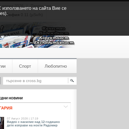
т април 2026
|
Партньори
С използването на сайта Вие се
es).
ия:
София
0.11 (µSv/h)
гии
Спорт
Любопитно
ДНИ НОВИНИ
ГАРИЯ
07 Август 2026 | 17:19
Видео с насилие над 12-годишно
дете изправи на нокти Радомир