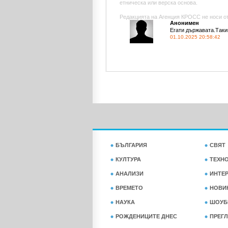
етническа или верска основа.
Редакцията на Агенция КРОСС не носи отг
Анонимен
Егати държавата.Такив
01.10.2025 20:58:42
БЪЛГАРИЯ
СВЯТ
КУЛТУРА
ТЕХН
АНАЛИЗИ
ИНТЕ
ВРЕМЕТО
НОВИ
НАУКА
ШОУБ
РОЖДЕНИЦИТЕ ДНЕС
ПРЕГЛ