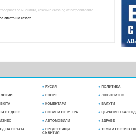
оворност за мненията, качени в cross.bg от потребителите.
а ликета ще казват...
РУСИЯ
ПОЛИТИКА
ОЛОГИИ
СПОРТ
ЛЮБОПИТНО
РВЮТА
КОМЕНТАРИ
ВАЛУТИ
НИ ОТ ДНЕС
НОВИНИ ОТ ВЧЕРА
ЦЪРКОВЕН КАЛЕНД
ИЗНЕС
АВТОМОБИЛИ
ЗДРАВЕ
ЕД НА ПЕЧАТА
ПРЕДСТОЯЩИ
ТЕМИ И ГОСТИ В Е
СЪБИТИЯ