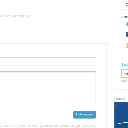
нна агенция "КРОСС"
СП
Взем
копи
реклама
Публикувай
 мнения, съдържащи нецензурни квалификации, обиди на расова,