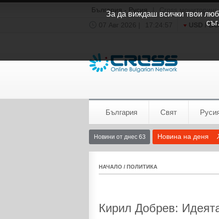
България - Русия
|
Cross мониторинг
За да виждаш всички твои люби
съг
07 Авг 2026 |
17:24:57
USD / B
Времето:
София
0°C
България
Свят
Руси
Новина на деня
Новини от днес 63
НАЧАЛО
/
ПОЛИТИКА
Кирил Добрев: Идеята