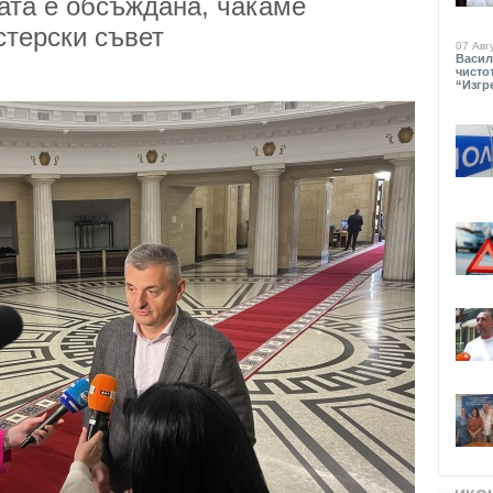
ата е обсъждана, чакаме
стерски съвет
07 Авг
Васил
чисто
“Изгр