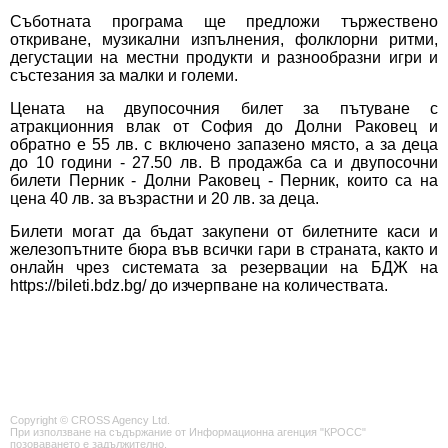
Съботната програма ще предложи тържествено
откриване, музикални изпълнения, фолклорни ритми,
дегустации на местни продукти и разнообразни игри и
състезания за малки и големи.
Цената на двупосочния билет за пътуване с
атракционния влак от София до Долни Раковец и
обратно е 55 лв. с включено запазено място, а за деца
до 10 години - 27.50 лв. В продажба са и двупосочни
билети Перник - Долни Раковец - Перник, които са на
цена 40 лв. за възрастни и 20 лв. за деца.
Билети могат да бъдат закупени от билетните каси и
железопътните бюра във всички гари в страната, както и
онлайн чрез системата за резервации на БДЖ на
https://bileti.bdz.bg/ до изчерпване на количествата.
Copyright © CROSS Agency Ltd.
При използване на съдържание от Информационна агенция "КРОСС"
позоваването е задължително.