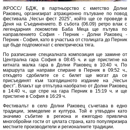
/КРОСС/ БДЖ, в партньорство с кметство Долни
Раковец, организират атракционно пътуване по повод
фестивала „Чесън фест 2025", който ще се проведе в
Деня на Съединението. В събота (06.09) ретро влак с
легендарния локомотив Баба Меца ще пътува по
направлението София - Перник - Долни Раковец -
Перник - София, като в участъка от столицата до Перник
ще бъде подпомогнат с електрическа тяга.
По разписание специалната композиция ще замине от
Централна гара София в 08:45 ч. и ще пристигне на
китната малка гара в Долни Раковец в 10:40 ч. По
маршрута ще направи спиране в Перник в 09:52 ч.,
откъдето сдобилите се с билет ще могат да се
присъединят към тазгодишното издание на „Чесън
фест". Влакът ще отпътува наобратно от Долни Раковец
в 14:40 ч., ще спре на гара Перник в 15:19 ч. и ще
пристигне в София в 16:29 ч.
Фестивалът в село Долни Раковец съчетава в едно
традиции, земеделие и култура. Той е утвърден като
значимо събитие в региона и ежегодно привлича
многобройни гости от цялата страна, като популяризира
местните производители и регионалните традиции.