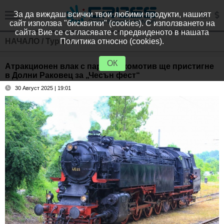
За да виждаш всички твои любими продукти, нашият
сайт използва "бисквитки" (cookies). С използването на
сайта Вие се съгласявате с предвиденото в нашата
НАЧАЛО
/
Туризъм
Политика относно (cookies).
ОК
Атракционен влак с парен локомотив ще пристигне
в Долни Раковец за „Чесън фест“
30 Август 2025 | 19:01