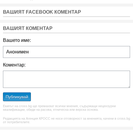
ВАШИЯТ FACEBOOK КОМЕНТАР
ВАШИЯТ КОМЕНТАР
Вашето име:
Коментар:
Публикувай
Екипът на cross.bg ще премахват всички мнения, съдържащи нецензурни
квалификации, обиди на расова, етническа или верска основа.
Редакцията на Агенция КРОСС не носи отговорност за мненията, качени в cross.bg
от потребителите.