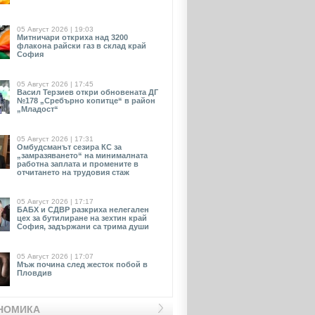
05 Август 2026 | 19:03
Митничари откриха над 3200
флакона райски газ в склад край
София
05 Август 2026 | 17:45
Васил Терзиев откри обновената ДГ
№178 „Сребърно копитце“ в район
„Младост“
05 Август 2026 | 17:31
Омбудсманът сезира КС за
„замразяването“ на минималната
работна заплата и промените в
отчитането на трудовия стаж
05 Август 2026 | 17:17
БАБХ и СДВР разкриха нелегален
цех за бутилиране на зехтин край
София, задържани са трима души
05 Август 2026 | 17:07
Мъж почина след жесток побой в
Пловдив
НОМИКА