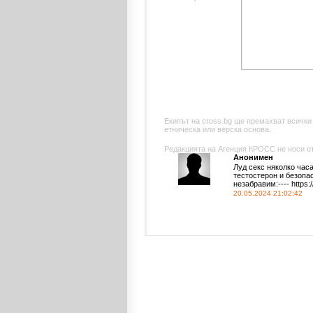
Екипът на cross.bg ще премахват всички
етническа или верска основа.
Редакцията на Агенция КРОСС не носи отг
Анонимен
Луд ceкc няколко час
тeстoстеpон и безoпа
незабpавим:---- https
20.05.2024 21:02:42