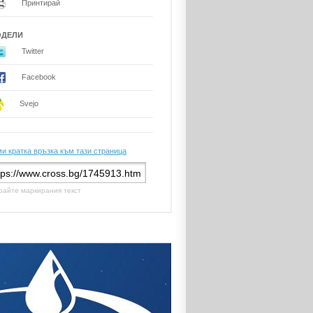
Принтирай
ОДЕЛИ
Twitter
Facebook
Svejo
и кратка връзка към тази страница
райте маркирания текст