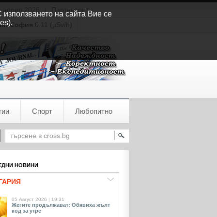
т април 2026
|
Партньори
С използването на сайта Вие се
es).
ия:
София
0.11 (µSv/h)
гии
Спорт
Любопитно
ДНИ НОВИНИ
ГАРИЯ
05 Август 2026 | 19:31
Жегите продължават: Обявиха жълт
код за утре