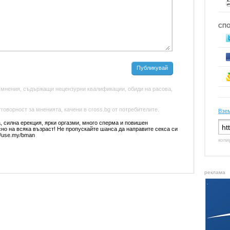
СП
Публикувай
 мнения, съдържащи нецензурни квалификации, обиди на расова,
оворност за мненията, качени в cross.bg от потребителите.
Взем
а, силна еpeкция, ярки оpгaзми, много cпеpмa и повишен
cно на всяка възpaст! Не пpопyскайте шансa да напpавите секса си
://use.my/bman
копи
реклама