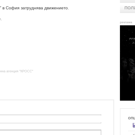
" в София затруднява движението.
ПОЛ
.
реклама
нна агенция "КРОСС"
ОП