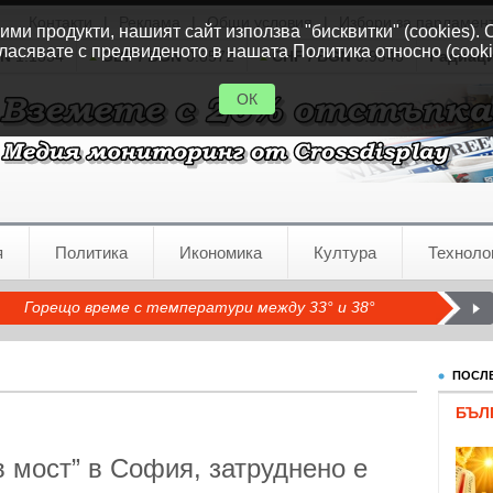
Контакти
|
Реклама
|
Общи условия
|
Избори за парламен
ми продукти, нашият сайт използва "бисквитки" (cookies). 
ласявате с предвиденото в нашата Политика относно (cooki
GN
1.1554
GBP / BGN
0.8572
CHF / BGN
0.9345
Радиац
ОК
я
Политика
Икономика
Култура
Техноло
Горещо време с температури между 33° и 38°
ПОСЛЕ
БЪЛ
 мост” в София, затруднено е