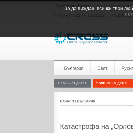
България - Русия
|
Cross мониторинг
За да виждаш всички твои люби
съг
06 Авг 2026 |
01:51:12
USD / B
Времето:
София
0°C
България
Свят
Руси
Новина на деня
Новини от днес 0
НАЧАЛО
/
БЪЛГАРИЯ
Катастрофа на „Орлов