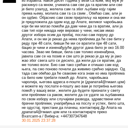
из Израела. након десет година у вези са њим, мој муж је
раскинуо са мном, учинила сам све да га вратим али све
је било узалуд, желела сам га због љубави коју гајим
према њему, молила сам га са свим , Обећао сам, али је
он одбио. Објаснио сам свом пријатељу на мрежи и она ми
је предложила да одем код др Апате, великог чаробњака
који би ми могао помоћи да дам чини да га вратим, али ја
сам тип који никада није веровао у чини, нисам имао
другог избора осим да пробај, послао сам поруку др
Апати, и он ми је рекао да нема проблема да ће све бити у
реду пре 48 сати, бивши ће ми се вратити пре 48 сати,
бацио је чини и изненађујуће другог дана било је око 16.00
часова. Звао ме бивши, била сам толико изненађена,
јавила сам се на позив и све што је рекао је да му је јако
жао због свега што се десило, да жели да се вратим, да
ме толико воли. Био сам тако срећан и отишао сам код
њега, па смо поново почели да живимо срећно заједно. Од
тада сам обећао да ће свакоме кога знам ко има проблема
са било ким требати помоћ др. Апате, чаробњака
чаролија, његова адреса е-поште је (драпата4@гмаил.цом)
и можете му послати е-пошту ако вам је потребна његова
помоћ у вашој вези , желите да будете признати у свету
или проблеми са раком, желите да се удате за љубавника
по свом избору или случајеви развода, здравствени или
брачни проблеми, унапређења на послу и успех, било шта,
не одустај, престани да плачеш, контактирај Др Апата на
драпата4@гмаил.цом или га контактирајте преко
Вхатсапп-а / Вибер-а: +447307347648
30.01.2025 23:37:28