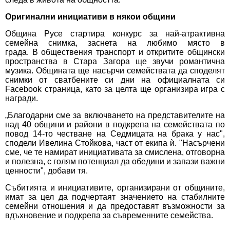
Оригинални инициативи в някои общини
Община Русе стартира конкурс за най-атрактивна
семейна снимка, заснета на любимо място в
града. В обществения транспорт и откритите общински
пространства в Стара Загора ще звучи романтична
музика. Общината ще насърчи семействата да споделят
снимки от сватбените си дни на официалната си
Facebook страница, като за целта ще организира игра с
награди.
„Благодарни сме за включването на представителите на
над 40 общини и райони в подкрепа на семействата по
повод 14-то честване на Седмицата на брака у нас",
сподели Ивелина Стойкова, част от екипа ѝ. "Насърчени
сме, че те намират инициативата за смислена, отговорна
и полезна, с голям потенциал да обедини и запази важни
ценности", добави тя.
Събитията и инициативите, организирани от общините,
имат за цел да подчертаят значението на стабилните
семейни отношения и да предоставят възможности за
вдъхновение и подкрепа за съвременните семейства.