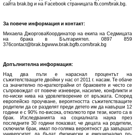
сайта
brak.bg
и на Facebook страницата
fb.com/brak.bg
.
За повече информация и контакт:
Михаела ДжорговаКоординатор на екипа на Седмицата
на брака в Българиятел. 0897 859
376
contact@brak.bg
www.brak.bg
fb.com/brak.bg
Допълнителна информация:
Над два пъти е нараснал процентът на
съжителстващите двойки у нас от 2011 г. насам. Те обаче
са значително по-краткотрайни от браковете и често се
съпровождат от повече изневери, насилие, конфликти и
по-ниски нива на удовлетворение от връзката. Според
европейско проучване, вероятността съжителстващите
родители да се разделят преди детето им да навърши 12
години е с 90% по-висока, отколкото при тези, които са в
брак. Изследванията на социалната наука през
последните 30 години показват, че децата на родители,
сключили брак, имат по-голяма вероятност да завършат
университет, да бъдат физически и емоционално по-