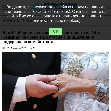
За да виждаш всички твои любими продукти, нашият
сайт използва "бисквитки" (cookies). С използването на
сайта Вие се съгласявате с предвиденото в нашата
НАЧАЛО
/
ЛЮБОПИТНО
Политика относно (cookies).
ОК
Над 40 общини се включват в честването на 14-та
Седмица на брака в България с инициативи в
подкрепа на семействата
29 Януари 2025 | 17:23