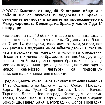
/КРОСС/
Кметове от над 40 български общини и
райони ще се включат в подкрепа на брака и
семейните ценности в рамките на провеждането на
Международната Седмица на брака у нас от 7 до 14
февруари.
Кметовете на над 40 общини и райони от цялата страна
ще се включат в 14-то честване на Седмицата на брака,
от 7 до 14 февруари, като част от международната
инициатива в подкрепа на семейните двойки в пътя им
към изграждане на успешни и устойчиви отношения.
Някои от тях лично ще бракосъчетаят двойка, други ще
почетат семейства с дългогодишен брак или празнуващи
юбилейна годишнина, трети ще се срещнат с многодетно
младо семейство, четвърти са подготвили
вдъхновяващи инициативи и събития.
Сред общините, които ще се включат в отбелязването на
14-та Седмицата на брака у нас са: София, Пловдив,
Варна, Бургас, Русе, Стара Загора, Плевен, Велико
Търново, Ловеч, Ивайловград, Кюстендил, Исперих,
Троян, Своге, Девня, Петрич, Банско, Долни Чифлик,
Божурище, Павел Баня, Белоградчик, Сопот, Провадия,