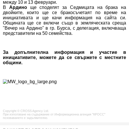
между 10 и 13 февруари.
В
Ардино
ще споделят за Седмицата на брака на
двойките, които ще се бракосъчетаят по време на
инициативата и ще качи информация на сайта си.
Общината ще се включи също в земляческата среща
"Вечер на Ардино" в гр. Бурса, с делегация, включваща
представители на 50 семейства.
За допълнителна информация и участие в
инициативите, можете да се свържете с местните
общини.
Copyright © CROSS Agency Ltd.
При използване на съдържание от Информационна агенция "КРОСС"
позоваването е задължително.