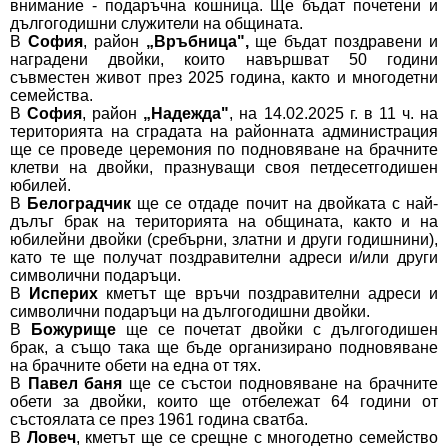
внимание - подаръчна кошница. Ще бъдат почетени и
дългогодишни служители на общината.
В
София
, район
„Връбница
",
ще бъдат поздравени и
наградени двойки, които навършват 50 години
съвместен живот през 2025 година, както и многодетни
семейства.
В
София
, район
„Надежда"
, на 14.02.2025 г. в 11 ч. на
територията на сградата на районната администрация
ще се проведе церемония по подновяване на брачните
клетви на двойки, празнуващи своя петдесетгодишен
юбилей.
В
Белоградчик
ще се отдаде почит на двойката с най-
дълъг брак на територията на общината, както и на
юбилейни двойки (сребърни, златни и други годишнини),
като те ще получат поздравителни адреси и/или други
символични подаръци.
В
Исперих
кметът ще връчи поздравителни адреси и
символични подаръци на дългогодишни двойки.
В
Божурище
ще се почетат двойки с дългогодишен
брак, а също така ще бъде организирано подновяване
на брачните обети на една от тях.
В
Павел баня
ще се състои подновяване на брачните
обети за двойки, които ще отбележат 64 години от
състоялата се през 1961 година сватба.
В
Ловеч
, кметът ще се срещне с многодетно семейство