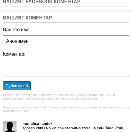
ВАШИЯТ FACEBOOK КОМЕНТАР
ВАШИЯТ КОМЕНТАР
Вашето име:
Коментар:
Публикувай
Екипът на cross.bg ще премахват всички мнения, съдържащи нецензурни
квалификации, обиди на расова, етническа или верска основа.
Редакцията на Агенция КРОСС не носи отговорност за мненията, качени в cross.bg
от потребителите.
monalisa landek
здраво свим мојим пријатељима тамо, ја сам Јаел Итан,