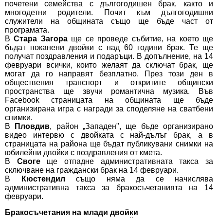
почетени семейства с дългогодишен брак, както и
многодетни родители. Почит към дългогодишни
служители на общината също ще бъде част от
програмата.
В
Стара Загора
ще се проведе събитие, на което ще
бъдат поканени двойки с над 60 години брак. Те ще
получат поздравления и подаръци. В допълнение, на 14
февруари всички, които желаят да сключат брак, ще
могат да го направят безплатно. През този ден в
обществения транспорт и откритите общински
пространства ще звучи романтична музика. Във
Facebook страницата на общината ще бъде
организирана игра с награди за споделяне на сватбени
снимки.
В
Пловдив
, район „Западен", ще бъде организирано
видео интервю с двойката с най-дълъг брак, а в
страницата на района ще бъдат публикувани снимки на
юбилейни двойки с поздравления от кмета.
В
Своге
ще отпадне административната такса за
сключване на граждански брак на 14 февруари.
В
Кюстендил
също няма да се начислява
административна такса за бракосъчетанията на 14
февруари.
Бракосъчетания на млади двойки