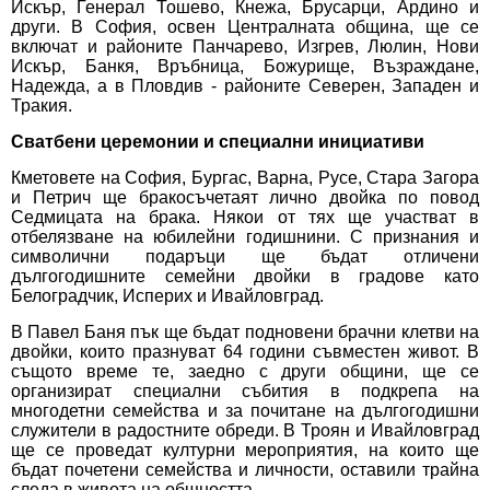
Искър, Генерал Тошево, Кнежа, Брусарци, Ардино и
други. В София, освен Централната община, ще се
включат и районите Панчарево, Изгрев, Люлин, Нови
Искър, Банкя, Връбница, Божурище, Възраждане,
Надежда, а в Пловдив - районите Северен, Западен и
Тракия.
Сватбени церемонии и специални инициативи
Кметовете на София, Бургас, Варна, Русе, Стара Загора
и Петрич ще бракосъчетаят лично двойка по повод
Седмицата на брака. Някои от тях ще участват в
отбелязване на юбилейни годишнини. С признания и
символични подаръци ще бъдат отличени
дългогодишните семейни двойки в градове като
Белоградчик, Исперих и Ивайловград.
В Павел Баня пък ще бъдат подновени брачни клетви на
двойки, които празнуват 64 години съвместен живот. В
същото време те, заедно с други общини, ще се
организират специални събития в подкрепа на
многодетни семейства и за почитане на дългогодишни
служители в радостните обреди. В Троян и Ивайловград
ще се проведат културни мероприятия, на които ще
бъдат почетени семейства и личности, оставили трайна
следа в живота на общността.