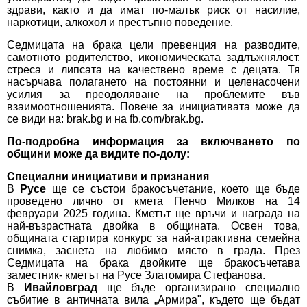
здрави, както и да имат по-малък риск от насилие,
наркотици, алкохол и престъпно поведение.
Седмицата на брака цели превенция на разводите,
самотното родителство, икономическата задлъжнялост,
стреса и липсата на качествено време с децата. Тя
насърчава полагането на постоянни и целенасочени
усилия за преодоляване на проблемите във
взаимоотношенията. Повече за инициативата може да
се види на:
brak.bg
и на
fb.com/brak.bg
.
По-подробна информация за включването по
общини може да видите по-долу:
Специални инициативи и признания
В
Русе
ще се състои бракосъчетание, което ще бъде
проведено лично от кмета Пенчо Милков на 14
февруари 2025 година. Кметът ще връчи и награда на
най-възрастната двойка в общината. Освен това,
общината стартира конкурс за най-атрактивна семейна
снимка, заснета на любимо място в града. През
Седмицата на брака двойките ще бракосъчетава
заместник- кметът на Русе Златомира Стефанова.
В
Ивайловград
ще бъде организирано специално
събитие в античната вила „Армира", където ще бъдат