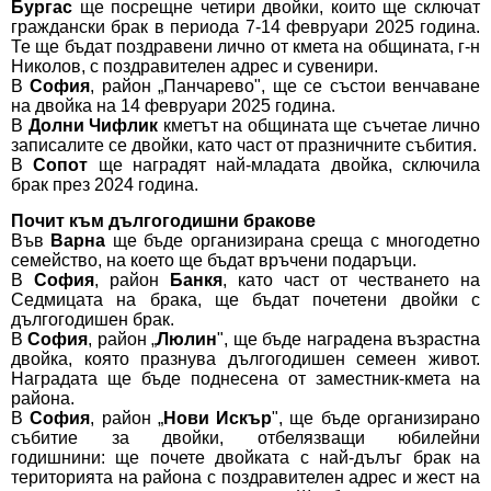
Бургас
ще посрещне четири двойки, които ще сключат
граждански брак в периода 7-14 февруари 2025 година.
Те ще бъдат поздравени лично от кмета на общината, г-н
Николов, с поздравителен адрес и сувенири.
В
София
, район „Панчарево", ще се състои венчаване
на двойка на 14 февруари 2025 година.
В
Долни Чифлик
кметът на общината ще съчетае лично
записалите се двойки, като част от празничните събития.
В
Сопот
ще наградят най-младата двойка, сключила
брак през 2024 година.
Почит към дългогодишни бракове
Във
Варна
ще бъде организирана среща с многодетно
семейство, на което ще бъдат връчени подаръци.
В
София
, район
Банкя
, като част от честването на
Седмицата на брака, ще бъдат почетени двойки с
дългогодишен брак.
В
София
, район „
Люлин
", ще бъде наградена възрастна
двойка, която празнува дългогодишен семеен живот.
Наградата ще бъде поднесена от заместник-кмета на
района.
В
София
, район „
Нови Искър
", ще бъде организирано
събитие за двойки, отбелязващи юбилейни
годишнини: ще почете двойката с най-дълъг брак на
територията на района с поздравителен адрес и жест на