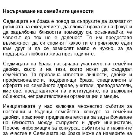
Насърчаване на семейните ценности
Седмицата на брака е повод за съпрузите да излязат от
рутината на ежедневието, да сложат брака си на фокус и
да задълбочат близостта помежду си, осъзнавайки, че
човекът до тях не е даденост. Тя им предоставя
възможност да си спомнят какво ги е привлякло един
към друг и да се замислят какво е нужно, за да
поддържат любовта жива през годините.
Седмицата на брака насърчава участието на семейни
двойки, както и на тези, които искат да създадат
семейство. Тя привлича известни личности, двойки и
професионалисти, подкрепящи брака, специалисти в
сферата на семейното здраве, учители, преподаватели,
кметове, представители на институциите, на църковни
общности, неправителствени организации и медии.
Инициативата у нас включва множество
събития
за
настоящи и бъдещи семейства,
конкурс
за семейни
двойки, практични
предизвикателства
за задълбочаване
на близостта между съпрузите и други инициативи.
Повече информация за конкурса, събитията и начините
за участие в Седмицата на брака може да намерите на