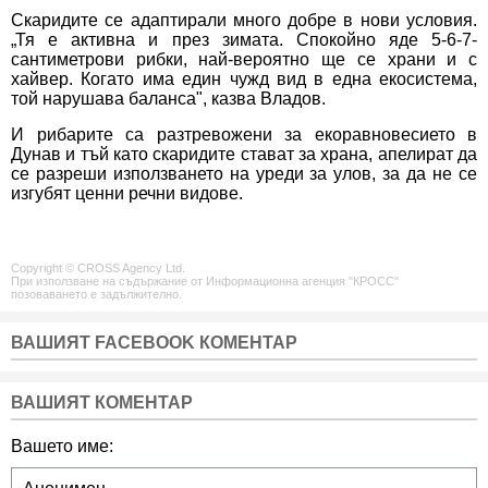
Скаридите се адаптирали много добре в нови условия.
„Тя е активна и през зимата. Спокойно яде 5-6-7-
сантиметрови рибки, най-вероятно ще се храни и с
хайвер. Когато има един чужд вид в една екосистема,
той нарушава баланса", казва Владов.
И рибарите са разтревожени за екоравновесието в
Дунав и тъй като скаридите стават за храна, апелират да
се разреши използването на уреди за улов, за да не се
изгубят ценни речни видове.
Copyright © CROSS Agency Ltd.
При използване на съдържание от Информационна агенция "КРОСС"
позоваването е задължително.
ВАШИЯТ FACEBOOK КОМЕНТАР
ВАШИЯТ КОМЕНТАР
Вашето име: