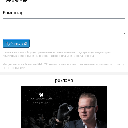
Коментар:
Публикувай
Екипът на cross.bg ще премахват всички мнения, съдържащи нецензурни
квалификации, обиди на расова, етническа или верска основа.
Редакцията на Агенция КРОСС не носи отговорност за мненията, качени в cross.bg
от потребителите.
реклама