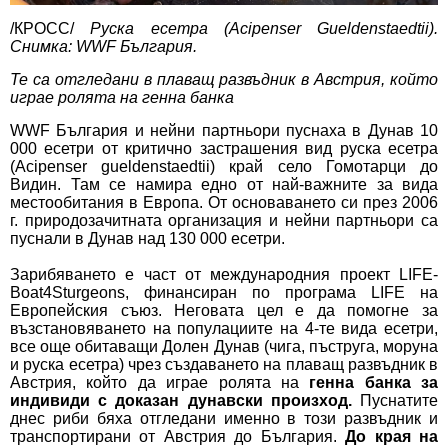
/КРОСС/
Руска есетра (Acipenser Gueldenstaedtii).
Снимка: WWF България.
Те са отгледани в плаващ развъдник в Австрия, който
играе ролята на генна банка
WWF България и нейни партньори пуснаха в Дунав 10
000 есетри от критично застрашения вид руска есетра
(Acipenser gueldenstaedtii) край село Гомотарци до
Видин. Там се намира едно от най-важните за вида
местообитания в Европа. От основаването си през 2006
г. природозачитната организация и нейни партньори са
пуснали в Дунав над 130 000 есетри.
Зарибяването е част от международния проект
LIFE-
Boat4Sturgeons
, финансиран по програма LIFE на
Европейския съюз. Неговата цел е да помогне за
възстановяването на популациите на 4-те вида есетри,
все още обитаващи Долен Дунав (чига, пъструга, моруна
и руска есетра) чрез създаването на
плаващ развъдник
в
Австрия, който да играе ролята на
генна банка за
индивиди с доказан дунавски произход.
Пуснатите
днес риби бяха отгледани именно в този развъдник и
транспортирани от Австрия до България.
До края на