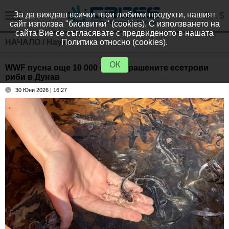
За да виждаш всички твои любими продукти, нашият
сайт използва "бисквитки" (cookies). С използването на
сайта Вие се съгласявате с предвиденото в нашата
НАЧАЛО
/
Наука
Политика относно (cookies).
ОК
WWF пусна още 10 000 от застрашените есетрови
риби в Дунав
30 Юни 2026 | 16:27