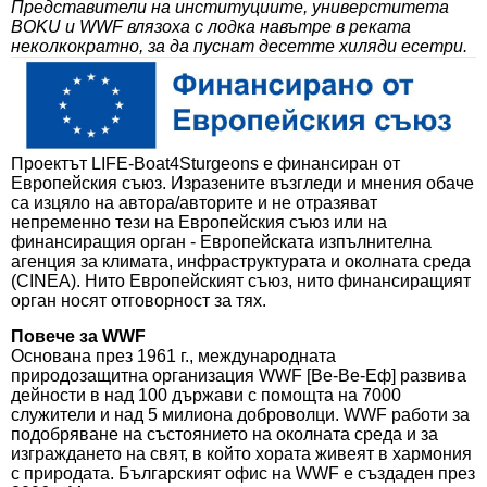
Представители на институциите, универститета
BOKU и WWF влязоха с лодка навътре в реката
неколкократно, за да пуснат десетте хиляди есетри.
Проектът
LIFE-Boat4Sturgeons
е финансиран от
Европейския съюз. Изразените възгледи и мнения обаче
са изцяло на автора/авторите и не отразяват
непременно тези на Европейския съюз или на
финансиращия орган - Европейската изпълнителна
агенция за климата, инфраструктурата и околната среда
(CINEA). Нито Европейският съюз, нито финансиращият
орган носят отговорност за тях.
Повече за WWF
Основана през 1961 г., международната
природозащитна организация WWF [Ве-Ве-Еф] развива
дейности в над 100 държави с помощта на 7000
служители и над 5 милиона доброволци. WWF работи за
подобряване на състоянието на околната среда и за
изграждането на свят, в който хората живеят в хармония
с природата. Българският офис на WWF е създаден през