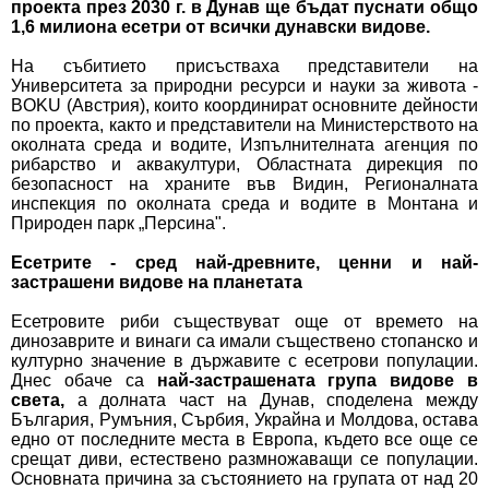
проекта през 2030 г. в Дунав ще бъдат пуснати общо
1,6 милиона есетри от всички дунавски видове.
На събитието присъстваха представители на
Университета за природни ресурси и науки за живота -
BOKU (Австрия), които координират основните дейности
по проекта, както и представители на Министерството на
околната среда и водите, Изпълнителната агенция по
рибарство и аквакултури, Областната дирекция по
безопасност на храните във Видин, Регионалната
инспекция по околната среда и водите в Монтана и
Природен парк „Персина".
Есетрите - сред най-древните, ценни и най-
застрашени видове на планетата
Есетровите риби съществуват още от времето на
динозаврите и винаги са имали съществено стопанско и
културно значение в държавите с есетрови популации.
Днес обаче са
най-застрашената група видове в
света,
а долната част на Дунав, споделена между
България, Румъния, Сърбия, Украйна и Молдова, остава
едно от последните места в Европа, където все още се
срещат диви, естествено размножаващи се популации.
Основната причина за състоянието на групата от над 20