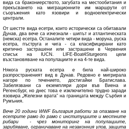
вида са бракониерството, загубата на местообитания и
прекъсването на миграционните им маршрути от
съоръжения като язовири и водноелектрически
централи.
От шестте вида есетри, които исторически са обитавали
Дунав, два вече са изчезнали - шипът и атлантическата
(немска) есетра. Останалите четири вида - моруна, руска
есетра, пъструга и чига - са класифицирани като
критично застрашени или застрашени в Червения
списък на IUCN.
LIFE-Boat4Sturgeons
цели
възстановяване на популациите и на 4-те вида.
Някога руската есетра е била най-широко
разпространеният вид в Дунав. Редовно е мигрирала
нагоре по течението, достигайки Братислава.
Забелязвани са екземпляри дори във Виена и
Регенсбург, но днес това е изключително трудно заради
язовира „Железни врата" на границата между Сърбия и
Румъния.
Вече 20 години WWF България работи за опазване на
есетрите рамо до рамо с институциите и местните
рибари - чрез мониторинг на популациите,
зарибяване, ограничаване на незаконния улов, защита