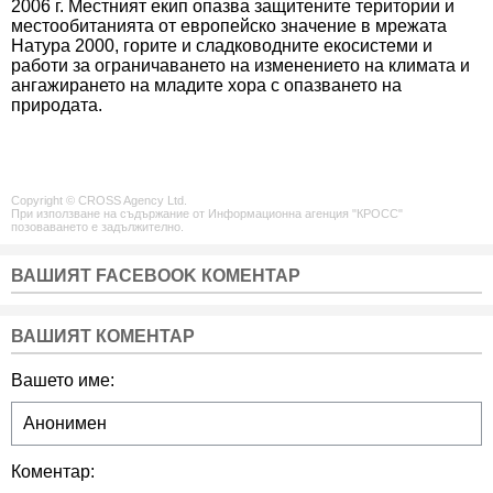
2006 г. Местният екип опазва защитените територии и
местообитанията от европейско значение в мрежата
Натура 2000, горите и сладководните екосистеми и
работи за ограничаването на изменението на климата и
ангажирането на младите хора с опазването на
природата.
Copyright © CROSS Agency Ltd.
При използване на съдържание от Информационна агенция "КРОСС"
позоваването е задължително.
ВАШИЯТ FACEBOOK КОМЕНТАР
ВАШИЯТ КОМЕНТАР
Вашето име:
Коментар: