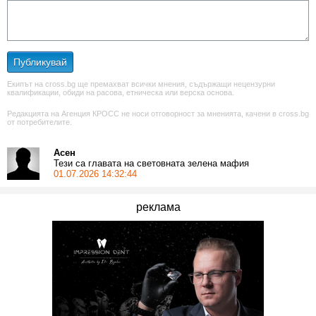
Публикувай
Екипът на cross.bg ще премахват всички мнения, съдържащи нецензурни
квалификации, обиди на расова, етническа или верска основа.
Редакцията на Агенция КРОСС не носи отговорност за мненията, качени в cross.bg
от потребителите.
Асен
Тези са главата на световната зелена мафия
01.07.2026 14:32:44
реклама