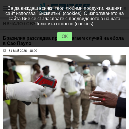
За да виждаш всички твои любими продукти, нашият
сайт използва "бисквитки" (cookies). С използването на
сайта Вие се съгласявате с предвиденото в нашата
НАЧАЛО
/
СВЯТ
Политика относно (cookies).
ОК
Бразилия разследва предполагаем случай на ебола
в Сао Пауло
31 Май 2026 | 10:00