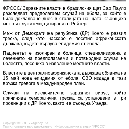
/КРОСС/ Здравните власти в бразилския щат Сао Пауло
разследват предполагаем случай на ебола, за който е
било докладвано днес в столицата на щата, съобщиха
местни служители, цитирани от Ройтерс.
Мъж от Демократична република (ДР) Конго е развил
треска, след като наскоро е посетил африканската
държава, където върлува епидемия от ебола.
Пациентът е изолиран в болница, специализирана в
лечението на предполагаеми и потвърдени случаи на
болестта, посочиха в изявление местните власти.
Властите в централноафриканската държава обявиха на
15 май нова епидемия от ебола. СЗО издаде в тази
връзка тревога в международен план.
Случаи на изключително заразния вирус, който
причинява хеморагична треска, са установени в три
провинции в ДР Конго, както и в съседна Уганда.
Copyright © CROSS Agency Ltd.
При използване на съдържание от Информационна агенция "КРОСС"