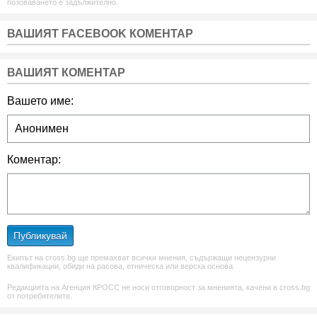
позоваването е задължително.
ВАШИЯТ FACEBOOK КОМЕНТАР
ВАШИЯТ КОМЕНТАР
Вашето име:
Коментар:
Публикувай
Екипът на cross.bg ще премахват всички мнения, съдържащи нецензурни
квалификации, обиди на расова, етническа или верска основа.
Редакцията на Агенция КРОСС не носи отговорност за мненията, качени в cross.bg
от потребителите.