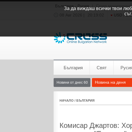
България - Русия
|
Cross мониторинг
За да виждаш всички твои люби
съг
08 Авг 2026 |
20:19:03
USD / B
Времето:
София
0°C
България
Свят
Руси
Новина на деня
Новини от днес 60
НАЧАЛО
/
БЪЛГАРИЯ
Комисар Джартов: Хор