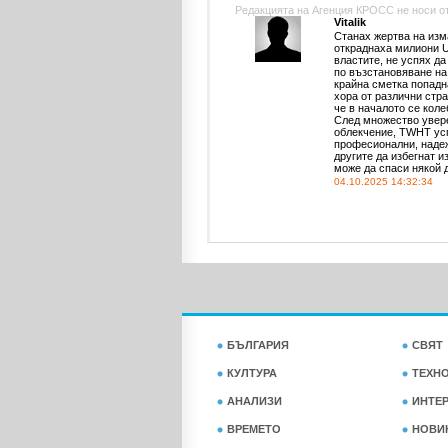
Редакцията на Агенция КРОСС не носи отг
Vitalik
Станах жертва на изм
откраднаха милиони U
властите, не успях д
по възстановяване на 
крайна сметка попадн
хора от различни стр
че в началото се коле
След множество увере
облекчение, TWHT усп
професионални, надеж
другите да избегнат и
може да спаси някой 
04.10.2025 14:32:34
БЪЛГАРИЯ
СВЯТ
КУЛТУРА
ТЕХН
АНАЛИЗИ
ИНТЕ
ВРЕМЕТО
НОВИ