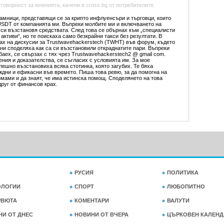
оворност за мненията, качени в cross.bg от потребителите.
амници, представящи се за крипто инфлуенсъри и търговци, които
SDT от компанията ми. Въпреки молбите ми и включването на
а си възстановя средствата. След това се обърнах към „специалисти
активи“, но те поискаха само безкрайни такси без резултати. В
ах на дискусии за Trustwavehackerstech (TWHT) във форум, където
ани споделяха как са си възстановили откраднатите пари. Въпреки
баех, се свързах с тях чрез Trustwavehackerstech2 @ gmail com.
ния и доказателства, се съгласих с условията им. За мое
ешно възстановиха всяка стотинка, която загубих. Те бяха
дни и ефикасни във времето. Пиша това ревю, за да помогна на
змами и да знаят, че има истинска помощ. Споделянето на това
друг от финансов крах.
РУСИЯ
ПОЛИТИКА
ОЛОГИИ
СПОРТ
ЛЮБОПИТНО
РВЮТА
КОМЕНТАРИ
ВАЛУТИ
НИ ОТ ДНЕС
НОВИНИ ОТ ВЧЕРА
ЦЪРКОВЕН КАЛЕНД