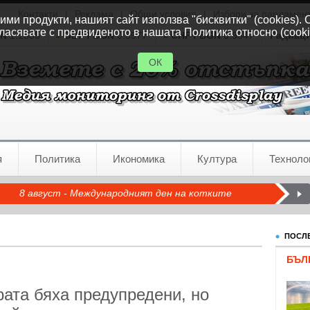
Контакти
|
Реклама
|
Общи условия
|
Избори за парламен
ми продукти, нашият сайт използва "бисквитки" (cookies). 
ласявате с предвиденото в нашата Политика относно (cooki
GN
1.1535
GBP / BGN
0.8577
CHF / BGN
0.9347
Радиац
ОК
я
Политика
Икономика
Култура
Техноло
8 август - Международният ден на котките
ПОСЛЕ
БЪЛ
ата бяха предупредени, но