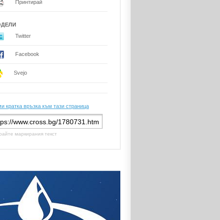
Принтирай
ОДЕЛИ
Twitter
Facebook
Svejo
и кратка връзка към тази страница
райте маркирания текст