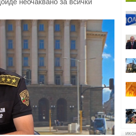
дойде неочаквано за всички
ИКО