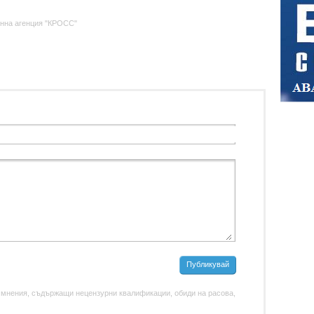
нна агенция "КРОСС"
Публикувай
 мнения, съдържащи нецензурни квалификации, обиди на расова,