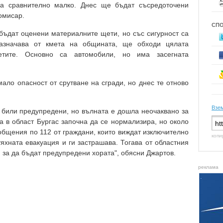
са сравнително малко. Днес ще бъдат съсредоточени
комисар.
СП
бъдат оценени материалните щети, но със сигурност са
назначава от кмета на общината, ще обходи цялата
тите. Основно са автомобили, но има засегната
мало опасност от срутване на сгради, но днес те отново
Взем
а били предупредени, но вълната е дошла неочаквано за
та в област Бургас започна да се нормализира, но около
общения по 112 от граждани, които виждат изключително
копи
тяхната евакуация и ги застрашава. Тогава от областния
, за да бъдат предупредени хората", обясни Джартов.
реклама