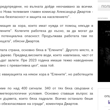
редупредени, но вълната дойде неочаквано за всички.
ПОЛ
по Нова телевизия главен комисар Александър Джартов -
на безопасност и защита на населението" .
реклама
рмация за хора, които имат нужда от помощ някъде в
лените". Колегите работеха до късно, за да могат да
е потенциална опасност. Продължава работата там по
ищата", обясни Джартов.
ата страна, основно бяха в "Елените". Другото място, в
арево. Предвид високите води, които навлизаха, част от
ъдат залети. Пре 2023 година имаше тежко наводнение
вно с превантивна цел", каза той.
 евакуацията на някои хора в "Елените", но работещите
хме по над 400 сигнали. 340 от тях бяха свързани с
 метеорологични условия. Основно ставаше въпрос за
ОП
и дървета, които бяха паднали. Всичко останало беше
и обезопасяване на сгради", коментира Джартов.