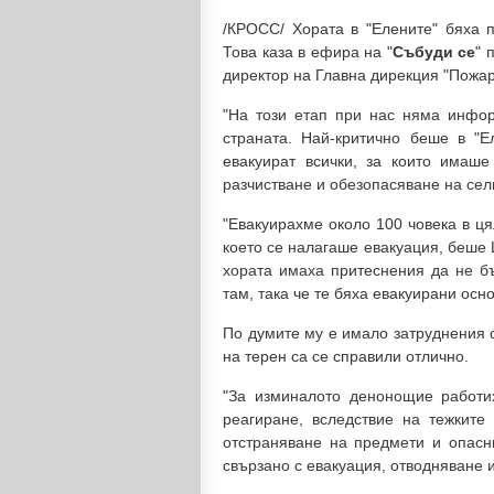
/КРОСС/ Хората в "Елените" бяха п
Това каза в ефира на "
Събуди се
" 
директор на Главна дирекция "Пожар
"На този етап при нас няма инфо
страната. Най-критично беше в "Е
евакуират всички, за които имаш
разчистване и обезопасяване на сел
"Евакуирахме около 100 човека в цял
което се налагаше евакуация, беше Ц
хората имаха притеснения да не б
там, така че те бяха евакуирани осно
По думите му е имало затруднения с
на терен са се справили отлично.
"За изминалото денонощие работи
реагиране, вследствие на тежките
отстраняване на предмети и опасн
свързано с евакуация, отводняване 