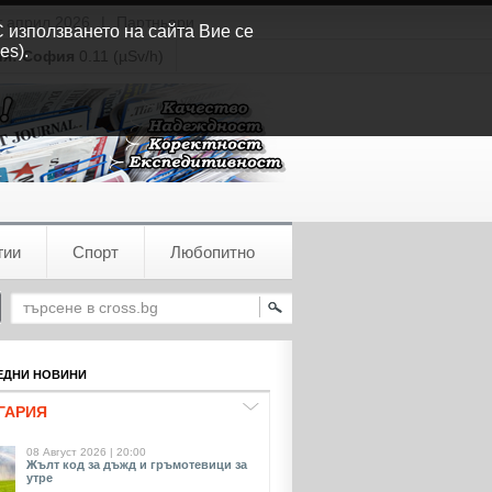
т април 2026
|
Партньори
С използването на сайта Вие се
es).
ия:
София
0.11 (µSv/h)
гии
Спорт
Любопитно
ДНИ НОВИНИ
ГАРИЯ
08 Август 2026 | 20:00
Жълт код за дъжд и гръмотевици за
утре