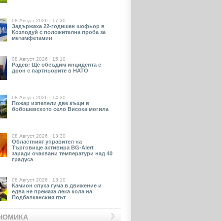
08 Август 2026 | 17:30
Задържаха 22-годишен шофьор в
Козлодуй с положителна проба за
метамфетамин
08 Август 2026 | 15:10
Радев: Ще обсъдим инцидента с
дрон с партньорите в НАТО
08 Август 2026 | 14:30
Пожар изпепели две къщи в
бобошевското село Висока могила
08 Август 2026 | 13:30
Областният управител на
Търговище активира BG-Alert
заради очаквани температури над 40
градуса
08 Август 2026 | 13:10
Камион спука гума в движение и
едва не премаза лека кола на
Подбалканския път
НОМИКА