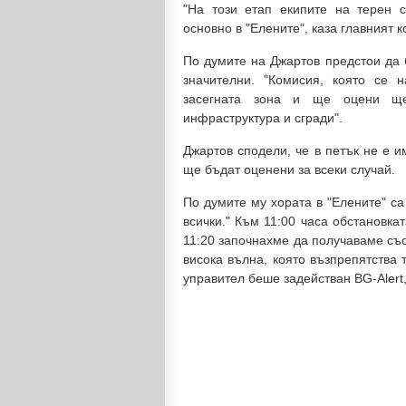
"На този етап екипите на терен 
основно в "Елените", каза главният 
По думите на Джартов предстои да 
значителни. "Комисия, която се 
засегната зона и ще оцени ще
инфраструктура и сгради".
Джартов сподели, че в петък не е и
ще бъдат оценени за всеки случай.
По думите му хората в "Елените" с
всички." Към 11:00 часа обстановка
11:20 започнахме да получаваме съ
висока вълна, която възпрепятства 
управител беше задействан BG-Alert