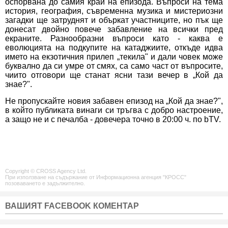
оспорвана до самия край на епизода. Въпроси на тема
история, география, съвременна музика и мистериозни
загадки ще затруднят и объркат участниците, но пък ще
донесат двойно повече забавление на всички пред
екраните. Разнообразни въпроси като - каква е
еволюцията на подкупите на катаджиите, откъде идва
името на екзотичния прилеп „текила" и дали човек може
буквално да си умре от смях, са само част от въпросите,
чиито отговори ще станат ясни тази вечер в „Кой да
знае?".
Не пропускайте новия забавен епизод на „Кой да знае?",
в който публиката винаги си тръгва с добро настроение,
а защо не и с печалба
- довечера точно в 20:00 ч. по bTV.
Copyright © CROSS Agency Ltd.
При използване на съдържание от Информационна агенция "КРОСС"
позоваването е задължително.
ВАШИЯТ FACEBOOK КОМЕНТАР