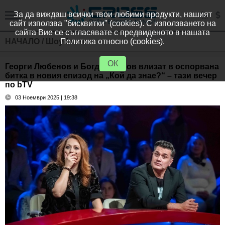
За да виждаш всички твои любими продукти, нашият
сайт използва "бисквитки" (cookies). С използването на
сайта Вие се съгласявате с предвиденото в нашата
НАЧАЛО
/
Шоубизнес
Политика относно (cookies).
ОК
Георги Любенов и Богдан Томов влизат в оспорвана
битка в новия епизод на „Кой да знае?“ – тази вечер
по bTV
03 Ноември 2025 | 19:38