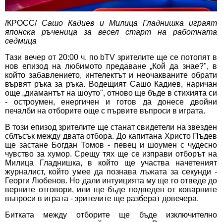
/КРОСС/
Сашо Кадиев и Милица Гладнишка играят
японска ръченица за весел старт на работната
седмица
Тази вечер от 20:00 ч. по bTV
зрителите ще се потопят в
нов епизод на любимото предаване „Кой да знае?", в
който забавлението, интелектът и неочакваните обрати
вървят ръка за ръка. Водещият Сашо Кадиев, наричан
още „диамантът на шоуто", отново ще бъде в стихията си
- остроумен, енергичен и готов да донесе двойни
печалби на отборите още с първите въпроси в играта.
В този епизод зрителите ще станат свидетели на звезден
сблъсък между двата отбора. До капитана Христо Пъдев
ще застане Богдан Томов - певец и шоумен с чудесно
чувство за хумор. Срещу тях ще се изправи отборът на
Милица Гладнишка, в който ще участва начетеният
журналист, който умее да познава лъжата за секунди -
Георги Любенов. Но дали интуицията му ще го отведе до
верните отговори, или ще бъде подведен от коварните
въпроси в играта - зрителите ще разберат довечера.
Битката между отборите ще бъде изключително