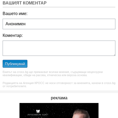
ВАШИЯТ КОМЕНТАР
Вашето име:
Коментар:
Публикувай
Екипът на cross.bg ще премахват всички мнения, съдържащи нецензурни
квалификации, обиди на расова, етническа или верска основа.
Редакцията на Агенция КРОСС не носи отговорност за мненията, качени в cross.bg
от потребителите.
реклама