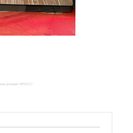
нна агенция "КРОСС"