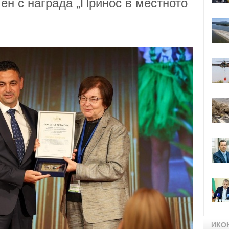
ен с награда „Принос в местното
ИКО