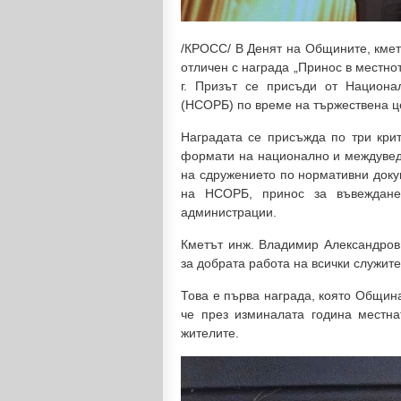
/КРОСС/ В Денят на Общините, кме
отличен с награда „Принос в местн
г. Призът се присъди от Национа
(НСОРБ) по време на тържествена ц
Наградата се присъжда по три крит
формати на национално и междуве
на сдружението по нормативни доку
на НСОРБ, принос за въвеждане
администрации.
Кметът инж. Владимир Александров 
за добрата работа на всички служи
Това е първа награда, която Общин
че през изминалата година местна
жителите.