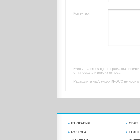
Коментар:
Екипът на cross.bg ще премахват всички
етническа или верска основа.
Редакцията на Агенция КРОСС не носи отг
БЪЛГАРИЯ
СВЯТ
КУЛТУРА
ТЕХН