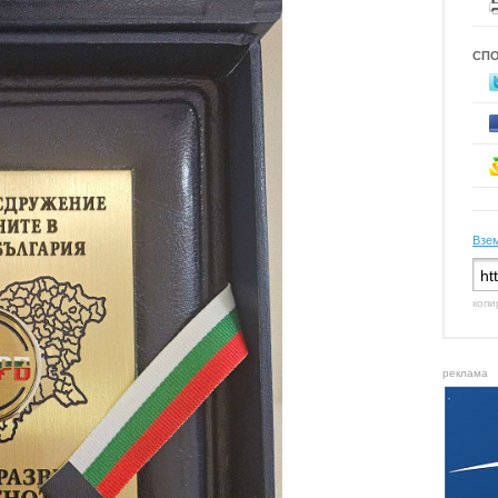
СП
Взем
копи
реклама