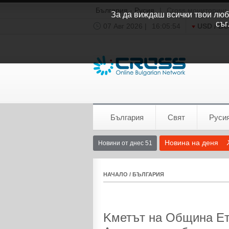
България - Русия
|
Cross мониторинг
За да виждаш всички твои люби
съг
07 Авг 2026 |
16:05:55
USD / B
Времето:
София
0°C
България
Свят
Руси
Новина на деня
Новини от днес 51
НАЧАЛО
/
БЪЛГАРИЯ
Kметът на Община Ет