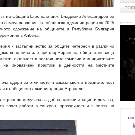
ПОЛ
тът на Община Етрополе инж. Владимир Александров бе
ото самоуправление" за общинска администрация за 2025
реклама
лното сдружение на общините в Република България
еремония в Албена.
ерия - застъпничество за общите интереси в различни
домствено ниво или при формиране на общи становища
менти, активност в постоянните комисии и инициативите
 на иновативни практики в дейността на местните
благодари за отличието и изказа своята признателност
тели от общинска администрация Етрополе.
а Етрополе получава за добра администрация и доказва,
та власт работи в синхрон, прозрачност и в полза на
ОП