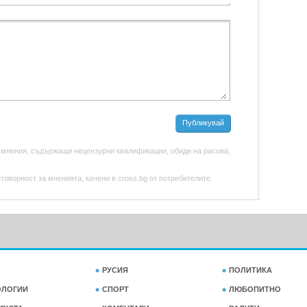
Публикувай
 мнения, съдържащи нецензурни квалификации, обиди на расова,
оворност за мненията, качени в cross.bg от потребителите.
РУСИЯ
ПОЛИТИКА
ОЛОГИИ
СПОРТ
ЛЮБОПИТНО