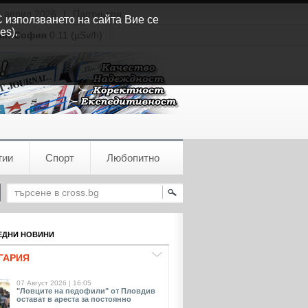
т април 2026
|
Партньори
С използването на сайта Вие се
es).
ия:
София
0.11 (µSv/h)
гии
Спорт
Любопитно
ДНИ НОВИНИ
ГАРИЯ
07 Август 2026 | 16:05
"Ловците на педофили" от Пловдив
остават в ареста за постоянно