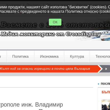
Контакти
|
Реклама
|
Общи условия
|
Избори за парламен
ми продукти, нашият сайт използва "бисквитки" (cookies). 
ласявате с предвиденото в нашата Политика относно (cooki
GN
1.1542
GBP / BGN
0.8571
CHF / BGN
0.9346
Радиац
ОК
я
Политика
Икономика
Култура
Техноло
Жълт код за опасни горещини в почти цяла България
ПОСЛЕ
БЪЛ
рополе инж. Владимир