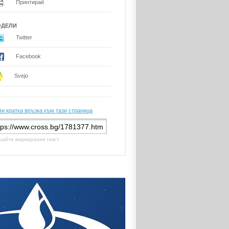
Принтирай
ОДЕЛИ
Twitter
Facebook
Svejo
и кратка връзка към тази страница
райте маркирания текст