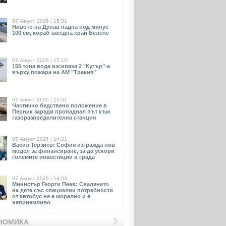
07 Август 2026 | 15:31
Нивото на Дунав падна под минус
100 см, кораб заседна край Белене
07 Август 2026 | 15:15
155 тона вода изсипаха 2 "Кугър"-а
върху пожара на АМ "Тракия"
07 Август 2026 | 15:01
Частично бедствено положение в
Перник заради пропаднал път към
газоразпределителна станция
07 Август 2026 | 14:31
Васил Терзиев: София изгражда нов
модел за финансиране, за да ускори
големите инвестиции в града
07 Август 2026 | 14:03
Министър Георги Пеев: Свалянето
на дете със специални потребности
от автобус не е морално и е
неприемливо
НОМИКА