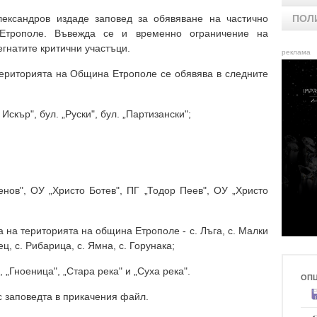
ександров издаде заповед за обявяване на частично
ПОЛ
Етрополе. Въвежда се и временно ограничение на
гнатите критични участъци.
реклама
ериторията на Община Етрополе се обявява в следните
Искър", бул. „Руски", бул. „Партизански";
енов", ОУ „Христо Ботев", ПГ „Тодор Пеев", ОУ „Христо
 на територията на община Етрополе - с. Лъга, с. Малки
ец, с. Рибарица, с. Ямна, с. Горунака;
 „Гноеница", „Стара река" и „Суха река".
ОП
с заповедта в прикачения файл.