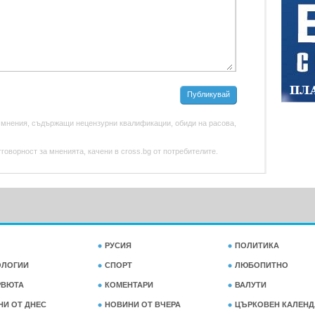
Публикувай
 мнения, съдържащи нецензурни квалификации, обиди на расова,
оворност за мненията, качени в cross.bg от потребителите.
РУСИЯ
ПОЛИТИКА
ОЛОГИИ
СПОРТ
ЛЮБОПИТНО
РВЮТА
КОМЕНТАРИ
ВАЛУТИ
НИ ОТ ДНЕС
НОВИНИ ОТ ВЧЕРА
ЦЪРКОВЕН КАЛЕНД