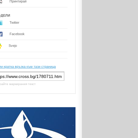
Принтирай
ОДЕЛИ
Twitter
Facebook
Svejo
и кратка връзка към тази страница
райте маркирания текст