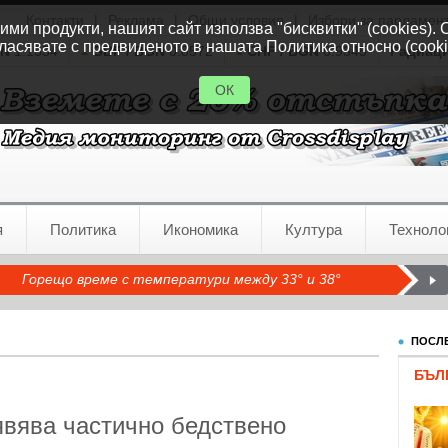
Контакти
|
Реклама
|
Общи условия
|
Избори за парламен
ми продукти, нашият сайт използва "бисквитки" (cookies). 
ласявате с предвиденото в нашата Политика относно (cooki
GN
1.1554
GBP / BGN
0.8572
CHF / BGN
0.9345
Радиац
ОК
я
Политика
Икономика
Култура
Техноло
Горещо време с температури между 33° и 38°
ПОСЛЕ
БЪЛ
вява частично бедствено