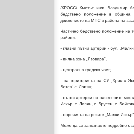
/КРОСС/ Кметът инж. Владимир Ал
бедствено положение в община 
движението на МПС в района на засе
Частично бедствено положение на т
райони:
- главни пътни артерии - бул. „Малки 
- вилна зона „Язовира",
- централна градска част;
- на територията на СУ „Христо Яс
Ботев" с. Лопян;
- пътни артерии по населените места
Искър, с. Лопян, с. Брусен, с. Бойков
- поречията на реките „Малки Искър",
Може да се запознаете подробно съ