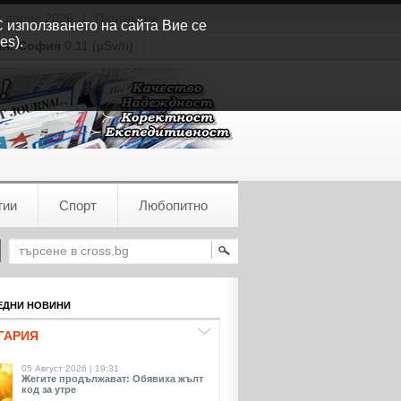
т април 2026
|
Партньори
С използването на сайта Вие се
es).
ия:
София
0.11 (µSv/h)
гии
Спорт
Любопитно
ДНИ НОВИНИ
ГАРИЯ
05 Август 2026 | 19:31
Жегите продължават: Обявиха жълт
код за утре