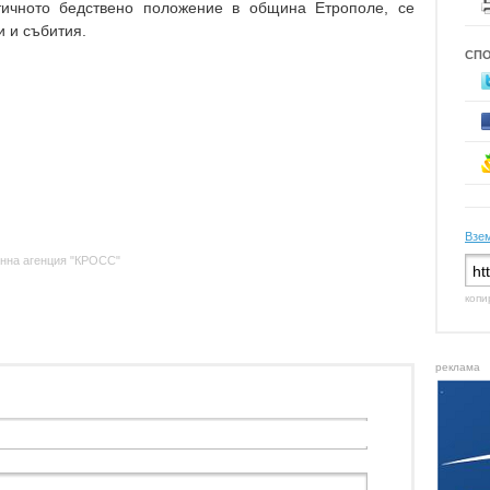
тичното бедствено положение в община Етрополе, се
и и събития.
СП
Взем
нна агенция "КРОСС"
копи
реклама