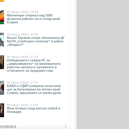
05 Август 2026 | 19:03
Митничари откриха над 3200
флакона райски газ в склад край
София
05 Август 2026 | 17:45
Васил Терзиев откри обновената ДГ
№178 „Сребърно копитце“ в район
„Младост“
05 Август 2026 | 17:31
Омбудсманът сезира КС за
„замразяването“ на минималната
работна заплата и промените в
отчитането на трудовия стаж
05 Август 2026 | 17:17
БАБХ и СДВР разкриха нелегален
цех за бутилиране на зехтин край
София, задържани са трима души
05 Август 2026 | 17:07
Мъж почина след жесток побой в
Пловдив
НОМИКА