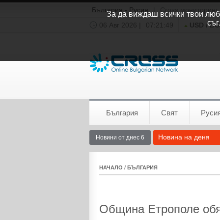
България - Русия
|
Cross мониторинг
За да виждаш всички твои люби
съг
06 Авг 2026 |
07:21:50
USD / B
Времето:
София
0°C
България
Свят
Руси
Новина на деня
Новини от днес 6
НАЧАЛО
/
БЪЛГАРИЯ
Община Етрополе обя