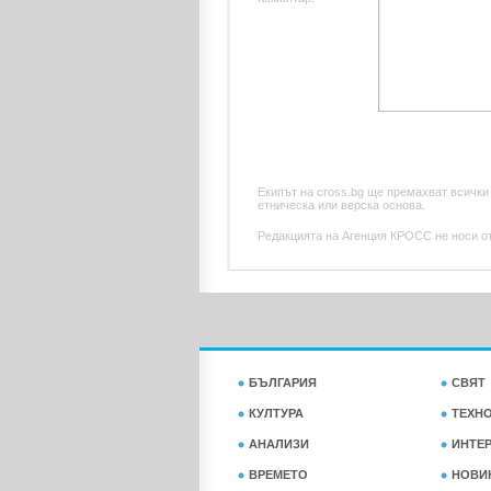
Екипът на cross.bg ще премахват всички
етническа или верска основа.
Редакцията на Агенция КРОСС не носи отг
БЪЛГАРИЯ
СВЯТ
КУЛТУРА
ТЕХН
АНАЛИЗИ
ИНТЕ
ВРЕМЕТО
НОВИ