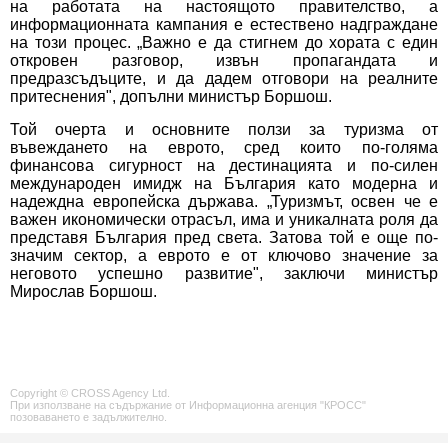
на работата на настоящото правителство, а
информационната кампания е естествено надграждане
на този процес. „Важно е да стигнем до хората с един
откровен разговор, извън пропагандата и
предразсъдъците, и да дадем отговори на реалните
притеснения", допълни министър Боршош.
Той очерта и основните ползи за туризма от
въвеждането на еврото, сред които по-голяма
финансова сигурност на дестинацията и по-силен
международен имидж на България като модерна и
надеждна европейска държава. „Туризмът, освен че е
важен икономически отрасъл, има и уникалната роля да
представя България пред света. Затова той е още по-
значим сектор, а еврото е от ключово значение за
неговото успешно развитие", заключи министър
Мирослав Боршош.
Copyright © CROSS Agency Ltd.
При използване на съдържание от Информационна агенция "КРОСС"
позоваването е задължително.