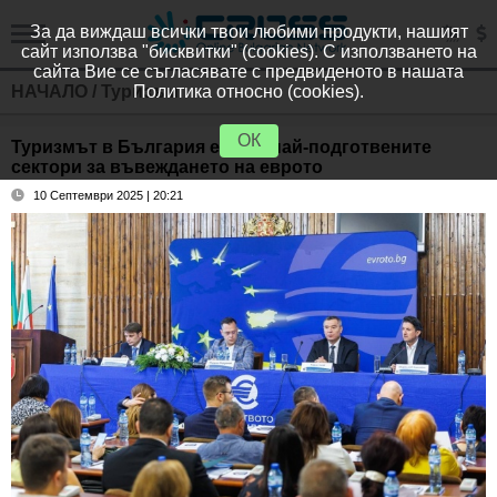
За да виждаш всички твои любими продукти, нашият
сайт използва "бисквитки" (cookies). С използването на
сайта Вие се съгласявате с предвиденото в нашата
НАЧАЛО
/
Туризъм
Политика относно (cookies).
ОК
Туризмът в България е сред най-подготвените
сектори за въвеждането на еврото
10 Септември 2025 | 20:21