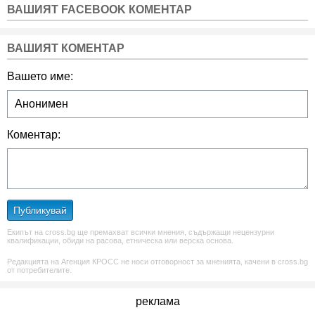
ВАШИЯТ FACEBOOK КОМЕНТАР
ВАШИЯТ КОМЕНТАР
Вашето име:
Коментар:
Публикувай
Екипът на cross.bg ще премахват всички мнения, съдържащи нецензурни
квалификации, обиди на расова, етническа или верска основа.
Редакцията на Агенция КРОСС не носи отговорност за мненията, качени в cross.bg
от потребителите.
реклама