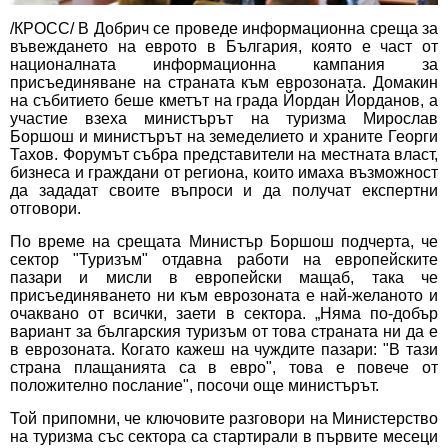
/КРОСС/ В Добрич се проведе информационна среща за
въвеждането на еврото в България, която е част от
националната информационна кампания за
присъединяване на страната към еврозоната. Домакин
на събитието беше кметът на града Йордан Йорданов, а
участие взеха министърът на туризма Мирослав
Боршош и министърът на земеделието и храните Георги
Тахов. Форумът събра представители на местната власт,
бизнеса и граждани от региона, които имаха възможност
да зададат своите въпроси и да получат експертни
отговори.
По време на срещата Министър Боршош подчерта, че
сектор "Туризъм" отдавна работи на европейските
пазари и мисли в европейски мащаб, така че
присъединяването ни към еврозоната е най-желаното и
очаквано от всички, заети в сектора. „Няма по-добър
вариант за българския туризъм от това страната ни да е
в еврозоната. Когато кажеш на чуждите пазари: "В тази
страна плащанията са в евро", това е повече от
положително послание", посочи още министърът.
Той припомни, че ключовите разговори на Министерство
на туризма със сектора са стартирали в първите месеци