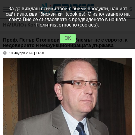
За да виждаш всички твои любими продукти, нашият
сайт използва "бисквитки" (cookies). С използването на
сайта Вие се съгласявате с предвиденото в нашата
НАЧАЛО
/
Коментари
Политика относно (cookies).
ОК
Проф. Петър Стоянович: Проблемът не е еврото, а
недоверието и нефункциониращата държава
10 Януари 2026 | 14:50