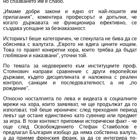
но спазването им е слабо.
„Имаме добри закони и едно от най-лошите им
прилагания", коментира професорът и допълни, че
когато държавата не функционира ефективно, се
създава усещане за безнаказаност.
Историкът беше категоричен, че спекулата не бива да се
обяснява с валутата. „Еврото не вдига цените нощем.
Това го правят конкретни хора, които трябва да бъдат
глобявани и наказвани", уточни той.
По темата за недоверието към институциите проф.
Стоянович направи сравнение с други европейски
държави, където дисциплината е наложена с реален
контрол, санкции и последователност, а не „по
рождение".
Относно носталгията по лева и видеата в социалните
мрежи на хора, които заявяват, че ще продължат да го
използват, той беше ироничен: след преходния период
левът ще остане единствено като сувенир или предмет
за игра. В този контекст припомни исторически факт - че
още след Освобождението Стефан Стамболов е
предлагал България изобщо да няма собствена валута,
а да приеме френския франк, за да се интегрира по-