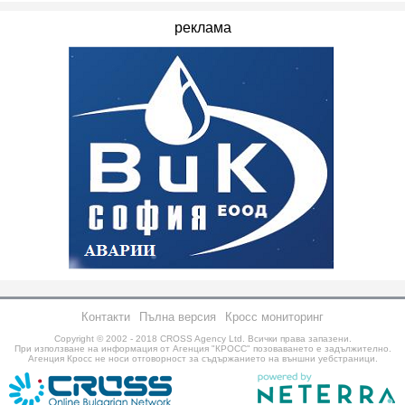
реклама
Контакти
Пълна версия
Кросс мониторинг
Copyright © 2002 - 2018
CROSS Agency Ltd.
Всички права запазени.
При използване на информация от Агенция "КРОСС" позоваването е задължително.
Агенция Кросс не носи отговорност за съдържанието на външни уебстраници.