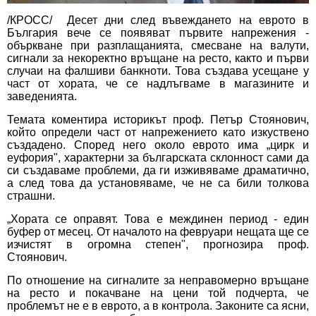
/КРОСС/ Десет дни след въвеждането на еврото в
България вече се появяват първите напрежения -
объркване при разплащанията, смесване на валути,
сигнали за некоректно връщане на ресто, както и първи
случаи на фалшиви банкноти. Това създава усещане у
част от хората, че се надлъгваме в магазините и
заведенията.
Темата коментира историкът проф. Петър Стоянович,
който определи част от напрежението като изкуствено
създадено. Според него около еврото има „цирк и
еуфория", характерни за българската склонност сами да
си създаваме проблеми, да ги изживяваме драматично,
а след това да установяваме, че не са били толкова
страшни.
„Хората се оправят. Това е междинен период - един
буфер от месец. От началото на февруари нещата ще се
изчистят в огромна степен", прогнозира проф.
Стоянович.
По отношение на сигналите за неправомерно връщане
на ресто и покачване на цени той подчерта, че
проблемът не е в еврото, а в контрола. Законите са ясни,