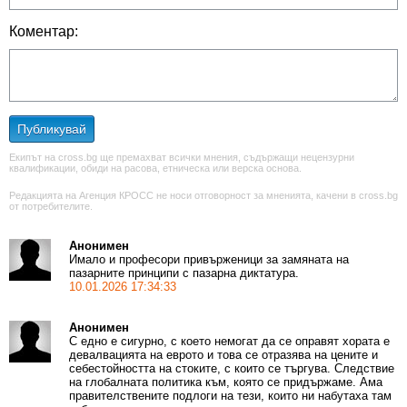
Коментар:
Публикувай
Екипът на cross.bg ще премахват всички мнения, съдържащи нецензурни
квалификации, обиди на расова, етническа или верска основа.
Редакцията на Агенция КРОСС не носи отговорност за мненията, качени в cross.bg
от потребителите.
Анонимен
Имало и професори привърженици за замяната на
пазарните принципи с пазарна диктатура.
10.01.2026 17:34:33
Анонимен
С едно е сигурно, с което немогат да се оправят хората е
девалвацията на еврото и това се отразява на цените и
себестойността на стоките, с които се търгува. Следствие
на глобалната политика към, която се придържаме. Ама
правителствените подлоги на тези, които ни набутаха там