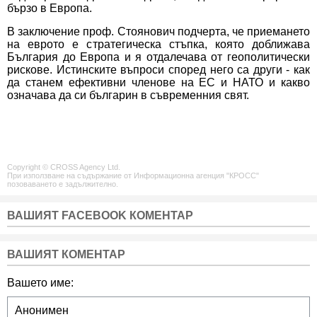
бързо в Европа.
В заключение проф. Стоянович подчерта, че приемането
на еврото е стратегическа стъпка, която доближава
България до Европа и я отдалечава от геополитически
рискове. Истинските въпроси според него са други - как
да станем ефективни членове на ЕС и НАТО и какво
означава да си българин в съвременния свят.
Copyright © CROSS Agency Ltd.
При използване на съдържание от Информационна агенция "КРОСС"
позоваването е задължително.
ВАШИЯТ FACEBOOK КОМЕНТАР
ВАШИЯТ КОМЕНТАР
Вашето име: