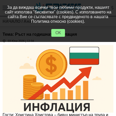
За да виждаш всички твои любими продукти, нашият
сайт използва "бисквитки" (cookies). С използването на
сайта Вие се съгласявате с предвиденото в нашата
НАЧАЛО
/
Анализи
Политика относно (cookies).
ОК
Тема: Ръст на годишната инфлация
03 Юни 2026 | 12:34
Гости: Христина Христова – бивш министър на труда и