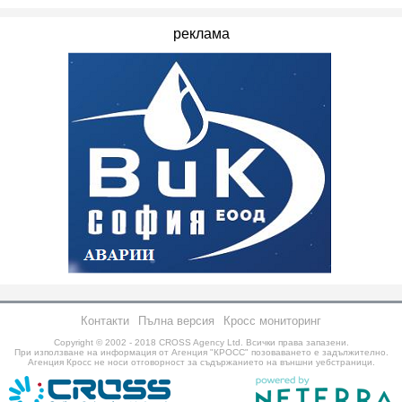
реклама
Контакти
Пълна версия
Кросс мониторинг
Copyright © 2002 - 2018
CROSS Agency Ltd.
Всички права запазени.
При използване на информация от Агенция "КРОСС" позоваването е задължително.
Агенция Кросс не носи отговорност за съдържанието на външни уебстраници.