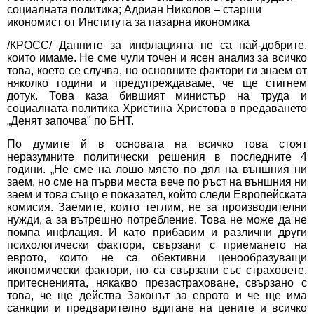
социалната политика; Адриан Николов – старши
икономист от Института за пазарна икономика
/КРОСС/ Данните за инфлацията не са най-добрите,
които имаме. Не сме чули точен и ясен анализ за всичко
това, което се случва, но основните фактори ги знаем от
няколко години и предупреждаваме, че ще стигнем
дотук. Това каза бившият министър на труда и
социалната политика Христина Христова в предаването
„Денят започва" по БНТ.
По думите й в основата на всичко това стоят
неразумните политически решения в последните 4
години. „Не сме на лошо място по дял на външния ни
заем, но сме на първи места вече по ръст на външния ни
заем и това също е показател, който следи Европейската
комисия. Заемите, които теглим, не за производителни
нужди, а за вътрешно потребление. Това не може да не
помпа инфлация. И като прибавим и различни други
психологически фактори, свързани с приемането на
еврото, които не са обективни ценообразуващи
икономически фактори, но са свързани със страховете,
притесненията, някакво презастраховане, свързано с
това, че ще действа Законът за еврото и че ще има
санкции и предварително вдигане на цените и всичко