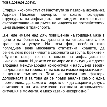
това доведе дотук."
Старши икономистът от Института за пазарна икономика
Адриан Николов подчерта, че когато погледнем
структурата на инфлацията, ние виждаме изключително
съсредоточаване на ръста на индекса на потребителски
цени именно в транспорта.
„Т.е. ние имаме над 20% повишение на годишна база в
цените на бензина, на дизела и на свързаните с тях
транспортни услуги. На този фон, особено като
погледнем вече месечната статистика, храните, да
речем, леко поевтиняват в сезонната си група. Дрехите и
обувките също, т.е. не е хомогенна инфлацията по
никакъв начин. И докато се намираме в ситуация с доста
влошена международна конюнктура и нарушени вериги
на доставки на горива, няма как да имаме нормализация
в цените съответно. Така че всички тия фактори
допринасят и за това да се прави анализ само с една
променлива, да кажем от еврото е, и да свършим дотук с
описанието на изключително сложната икономическа
ситуация в момента, е меко казано несериозно."