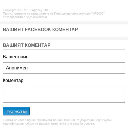
Copyright © CROSS Agency Ltd.
При използване на съдържание от Информационна агенция "КРОСС"
позоваването е задължително.
ВАШИЯТ FACEBOOK КОМЕНТАР
ВАШИЯТ КОМЕНТАР
Вашето име:
Коментар:
Публикувай
Екипът на cross.bg ще премахват всички мнения, съдържащи нецензурни
квалификации, обиди на расова, етническа или верска основа.