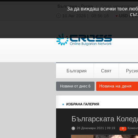
България - Русия
|
Cross мониторинг
За да виждаш всички твои люби
съг
10 Авг 2026 |
08:56:19
USD / B
Времето:
София
0°C
България
Свят
Руси
Новина на деня
Новини от днес 6
ИЗБРАНА ГАЛЕРИЯ
Българската Колед
26 Декември 2021 | 09:19
Комен
0