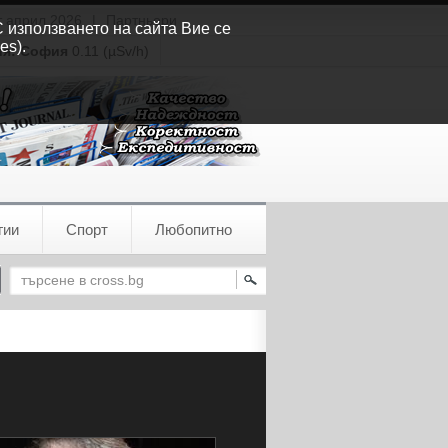
т април 2026
|
Партньори
С използването на сайта Вие се
es).
ия:
София
0.11 (µSv/h)
гии
Спорт
Любопитно