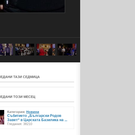
ЛЕДАНИ ТАЗИ СЕДМИЦА
ЛЕДАНИ ТОЗИ МЕСЕЦ
Категория:
Новини
Събитието „Български Родов
Завет“ в Царската Базилика на ...
Гледания: 38210