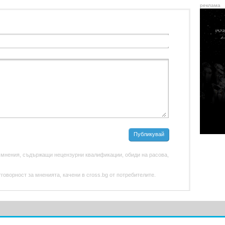
реклама
Публикувай
 мнения, съдържащи нецензурни квалификации, обиди на расова,
оворност за мненията, качени в cross.bg от потребителите.