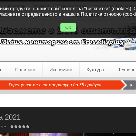
Контакти
|
Реклама
|
Общи условия
|
Избори за парламен
ми продукти, нашият сайт използва "бисквитки" (cookies). 
ласявате с предвиденото в нашата Политика относно (cooki
GN
1.1535
GBP / BGN
0.8577
CHF / BGN
0.9347
Радиац
ОК
я
Политика
Икономика
Култура
Техноло
Горещо време с температури до 35 градуса
а 2021
тара