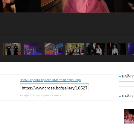
НАЙ-Г
Вземи кракта връзка към тази страница
копирайте маркирания текст
НАЙ-Г