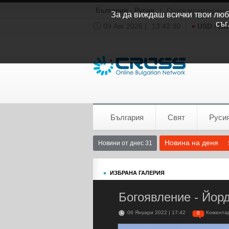
България - Русия
|
Cross мониторинг
За да виждаш всички твои люби
съг
09 Авг 2026 |
13:42:31
USD / B
Времето:
София
0°C
България
Свят
Руси
Новина на деня
Новини от днес 31
ИЗБРАНА ГАЛЕРИЯ
Богоявление - Йор
06 Януари 2022 | 17:42
Комента
0