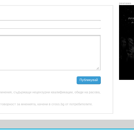
реклама
Публикувай
 мнения, съдържащи нецензурни квалификации, обиди на расова,
оворност за мненията, качени в cross.bg от потребителите.