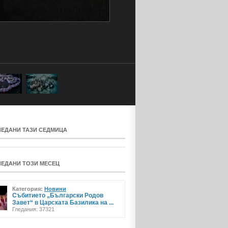
ЛЕДАНИ ТАЗИ СЕДМИЦА
ЛЕДАНИ ТОЗИ МЕСЕЦ
Категория:
Новини
Събитието „Български Родов
Завет“ в Царската Базилика на ...
Гледания: 37321