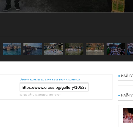
НАЙ-Г
Вземи кракта връзка към тази страница
копирайте маркирания текст
НАЙ-Г