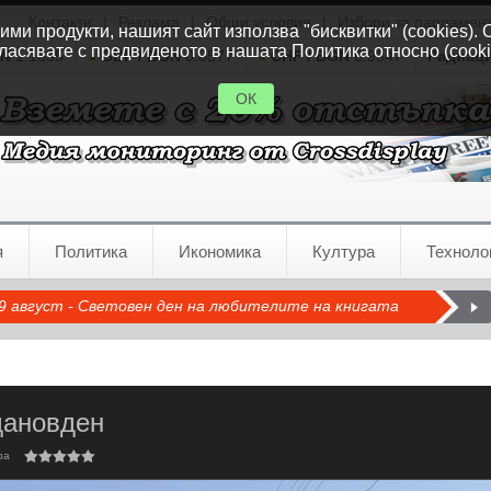
Контакти
|
Реклама
|
Общи условия
|
Избори за парламен
ми продукти, нашият сайт използва "бисквитки" (cookies). 
ласявате с предвиденото в нашата Политика относно (cooki
GN
1.1535
GBP / BGN
0.8577
CHF / BGN
0.9347
Радиац
ОК
я
Политика
Икономика
Култура
Техноло
9 август - Световен ден на любителите на книгата
дановден
ра