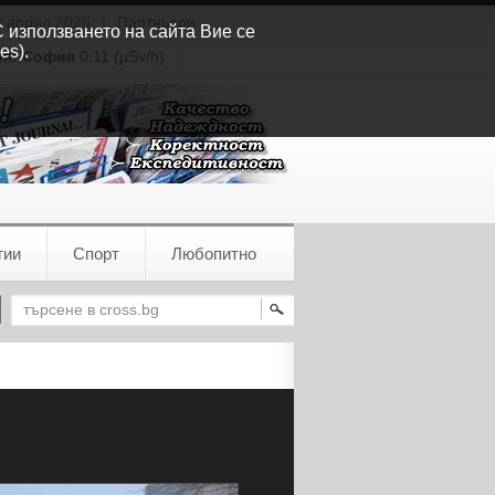
т април 2026
|
Партньори
С използването на сайта Вие се
es).
ия:
София
0.11 (µSv/h)
гии
Спорт
Любопитно