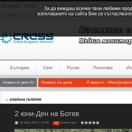
България - Русия
|
Cross мониторинг
Контакти
|
Реклама
|
За да виждаш всички твои любими продук
използването на сайта Вие се съгласявате
08 Авг 2026 |
22:33:45
USD / BGN
1.1535
GBP / BGN
0.
Времето:
София
0°C
България
Свят
Русия
Политика
Ик
Новина на деня
8 август - Междунаро
Новини от днес 61
ИЗБРАНА ГАЛЕРИЯ
2 юни-Ден на Ботев
02 Юни 2022 | 11:56
Коментара
0