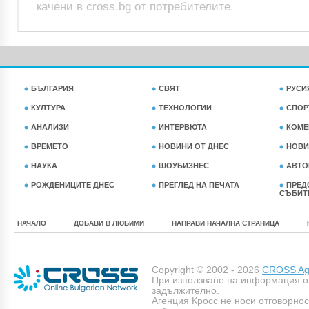
качени в cross.bg от потребителите.
БЪЛГАРИЯ
СВЯТ
РУСИ
КУЛТУРА
ТЕХНОЛОГИИ
СПОР
АНАЛИЗИ
ИНТЕРВЮТА
КОМЕ
ВРЕМЕТО
НОВИНИ ОТ ДНЕС
НОВИ
НАУКА
ШОУБИЗНЕС
АВТО
РОЖДЕНИЦИТЕ ДНЕС
ПРЕГЛЕД НА ПЕЧАТА
ПРЕД
СЪБИТ
НАЧАЛО
ДОБАВИ В ЛЮБИМИ
НАПРАВИ НАЧАЛНА СТРАНИЦА
Copyright © 2002 - 2026
CROSS Age
При използване на информация о
задължително.
Агенция Кросс не носи отговорно