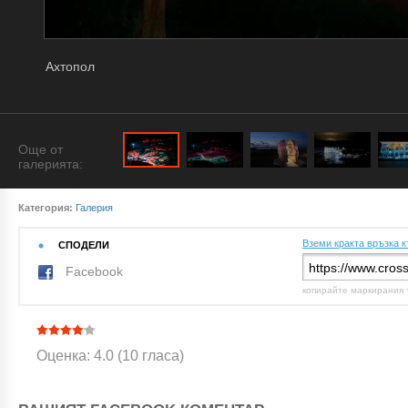
Ахтопол
Още от
галерията:
Категория:
Галерия
Вземи кракта връзка к
СПОДЕЛИ
Facebook
копирайте маркирания 
Оценка: 4.0 (10 гласа)