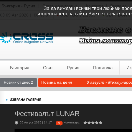
България - Русия
|
Cross мониторинг
Контакти
|
Реклама
|
За да виждаш всички твои любими продук
използването на сайта Вие се съгласявате
09 Авг 2026 |
06:45:38
USD / BGN
1.1535
GBP / BGN
0.
Времето:
София
0°C
България
Свят
Русия
Политика
Ик
Новина на деня
8 август - Междунаро
Новини от днес 2
ИЗБРАНА ГАЛЕРИЯ
Фестивалът LUNAR
05 Август 2025 | 14:17
Коментара
0