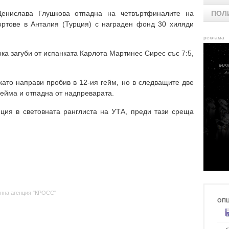
Денислава Глушкова отпадна на четвъртфиналите на
ПОЛ
ортове в Анталия (Турция) с награден фонд 30 хиляди
реклама
ка загуби от испанката Карлота Мартинес Сирес със 7:5,
като направи пробив в 12-ия гейм, но в следващите две
гейма и отпадна от надпреварата.
иция в световната ранглиста на УТА, преди тази среща
нна агенция "КРОСС"
ОП