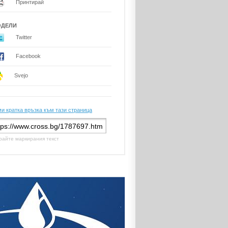
Принтирай
ОДЕЛИ
Twitter
Facebook
Svejo
и кратка връзка към тази страница
райте маркирания текст