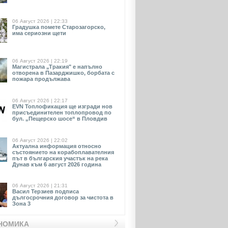
06 Август 2026 | 22:33
Градушка помете Старозагорско,
има сериозни щети
06 Август 2026 | 22:19
Магистрала „Тракия" е напълно
отворена в Пазарджишко, борбата с
пожара продължава
06 Август 2026 | 22:17
EVN Toплофикация ще изгради нов
присъединителен топлопровод по
бул. „Пещерско шосе“ в Пловдив
06 Август 2026 | 22:02
Актуална информация относно
състоянието на корабоплавателния
път в българския участък на река
Дунав към 6 август 2026 година
06 Август 2026 | 21:31
Васил Терзиев подписа
дългосрочния договор за чистота в
Зона 3
НОМИКА