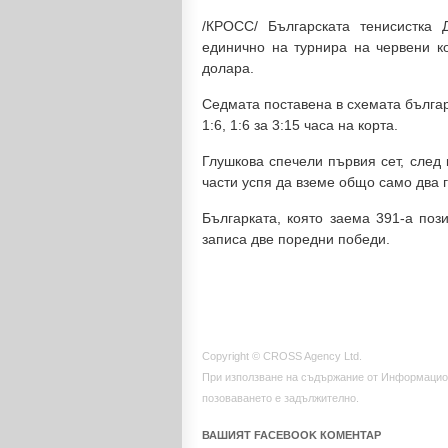
/КРОСС/ Българската тенисистка 
единично на турнира на червени к
долара.
Седмата поставена в схемата българ
1:6, 1:6 за 3:15 часа на корта.
Глушкова спечели първия сет, след 
части успя да вземе общо само два 
Българката, която заема 391-а поз
записа две поредни победи.
Copyright © CROSS Agency Ltd.
При използване на съдържание от Информацио
позоваването е задължително.
ВАШИЯТ FACEBOOK КОМЕНТАР