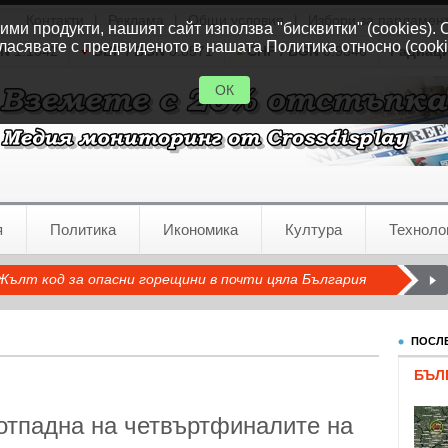
Контакти
|
Реклама
|
Общи условия
|
Избори за парламен
ми продукти, нашият сайт използва "бисквитки" (cookies). 
ласявате с предвиденото в нашата Политика относно (cooki
GN
1.1542
GBP / BGN
0.8571
CHF / BGN
0.9346
Радиац
ОК
я
Политика
Икономика
Култура
Техноло
Жълт код за опасни горещини в почти цяла България
ПОСЛЕ
БЪЛ
отпадна на четвъртфиналите на