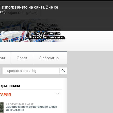
т април 2026
|
Партньори
С използването на сайта Вие се
es).
ия:
София
0.11 (µSv/h)
гии
Спорт
Любопитно
ДНИ НОВИНИ
ГАРИЯ
06 Август 2026 | 22:35
Земетресение е регистрирано близо
до България