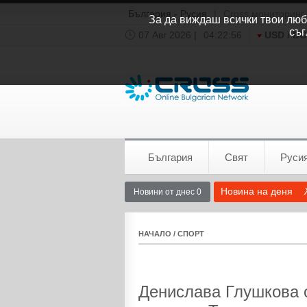
България - Русия
|
Cross мониторинг
За да виждаш всички твои люби
съг
07 Авг 2026 |
04:22:57
USD / B
Времето:
София
0°C
България
Свят
Руси
Новина на деня
Новини от днес 0
НАЧАЛО
/
СПОРТ
Денислава Глушкова 