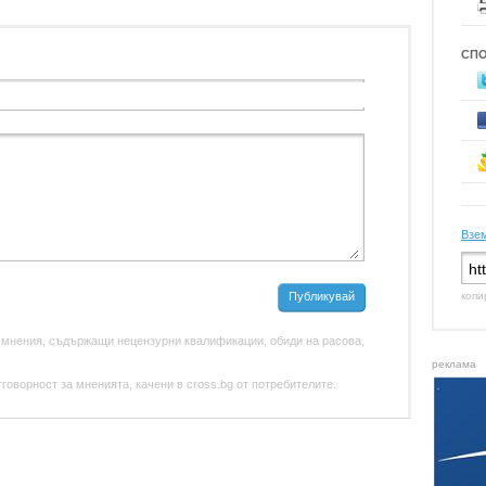
СП
Взем
Публикувай
копи
 мнения, съдържащи нецензурни квалификации, обиди на расова,
реклама
оворност за мненията, качени в cross.bg от потребителите.