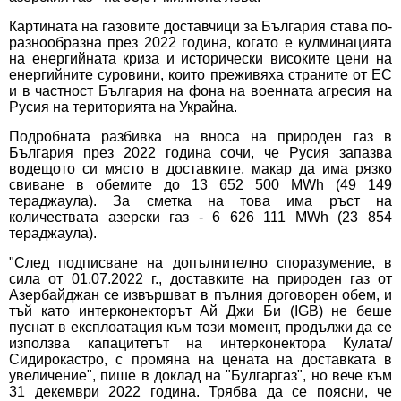
Картината на газовите доставчици за България става по-
разнообразна през 2022 година, когато е кулминацията
на енергийната криза и исторически високите цени на
енергийните суровини, които преживяха страните от ЕС
и в частност България на фона на военната агресия на
Русия на територията на Украйна.
Подробната разбивка на вноса на природен газ в
България през 2022 година сочи, че Русия запазва
водещото си място в доставките, макар да има рязко
свиване в обемите до 13 652 500 MWh (49 149
тераджаула). За сметка на това има ръст на
количествата азерски газ - 6 626 111 MWh (23 854
тераджаула).
"След подписване на допълнително споразумение, в
сила от 01.07.2022 г., доставките на природен газ от
Азербайджан се извършват в пълния договорен обем, и
тъй като интерконекторът Ай Джи Би (IGB) не беше
пуснат в експлоатация към този момент, продължи да се
използва капацитетът на интерконектора Кулата/
Сидирокастро, с промяна на цената на доставката в
увеличение", пише в доклад на "Булгаргаз", но вече към
31 декември 2022 година. Трябва да се поясни, че