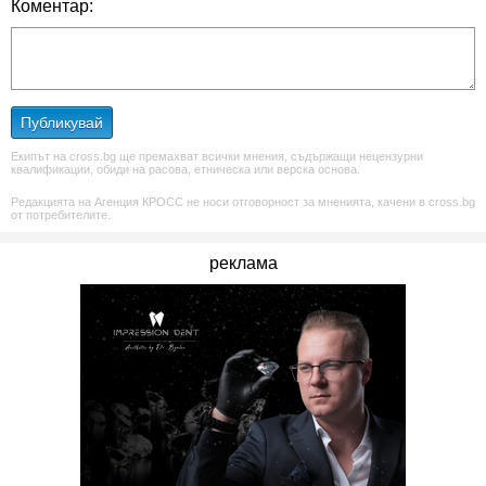
Коментар:
Публикувай
Екипът на cross.bg ще премахват всички мнения, съдържащи нецензурни
квалификации, обиди на расова, етническа или верска основа.
Редакцията на Агенция КРОСС не носи отговорност за мненията, качени в cross.bg
от потребителите.
реклама