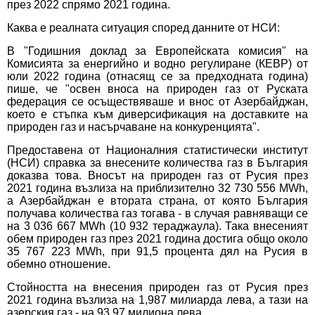
през 2022 спрямо 2021 година.
Каква е реалната ситуация според данните от НСИ:
В "Годишния доклад за Европейската комисия" на
Комисията за енергийно и водно регулиране (КЕВР) от
юли 2022 година (отнасящ се за предходната година)
пише, че "освен вноса на природен газ от Руската
федерация се осъществяваше и внос от Азербайджан,
което е стъпка към диверсификация на доставките на
природен газ и насърчаване на конкуренцията".
Предоставена от Националния статистически институт
(НСИ) справка за внесените количества газ в България
доказва това. Вносът на природен газ от Русия през
2021 година възлиза на приблизително 32 730 556 MWh,
а Азербайджан е втората страна, от която България
получава количества газ тогава - в случая равняващи се
на 3 036 667 MWh (10 932 тераджаула). Така внесеният
обем природен газ през 2021 година достига общо около
35 767 223 MWh, при 91,5 процента дял на Русия в
обемно отношение.
Стойността на внесения природен газ от Русия през
2021 година възлиза на 1,987 милиарда лева, а тази на
азерския газ - на 93,97 милиона лева.