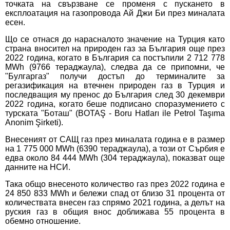
точката на свързване се променя с пускането в
експлоатация на газопровода Ай Джи Би през миналата
есен.
Що се отнася до нарасналото значение на Турция като
страна вносител на природен газ за България още през
2022 година, когато в България са постъпили 2 712 778
MWh (9766 тераджаула), следва да се припомни, че
"Булгаргаз" получи достъп до терминалите за
регазификация на втечнен природен газ в Турция и
последващия му пренос до България след 30 декември
2022 година, когато беше подписано споразумението с
турската "Боташ" (BOTAŞ - Boru Hatları ile Petrol Taşıma
Anonim Şirketi).
Внесеният от САЩ газ през миналата година е в размер
на 1 775 000 MWh (6390 тераджаула), а този от Сърбия е
едва около 84 444 MWh (304 тераджаула), показват още
данните на НСИ.
Така общо внесеното количество газ през 2022 година е
24 850 833 MWh и бележи спад от близо 31 процента от
количествата внесен газ спрямо 2021 година, а делът на
руския газ в общия внос доближава 55 процента в
обемно отношение.