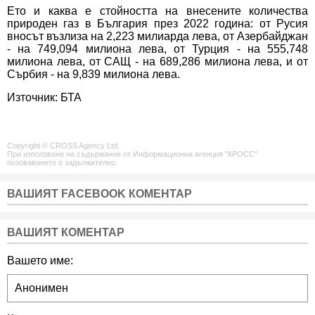
Ето и каква е стойността на внесените количества
природен газ в България през 2022 година: от Русия
вносът възлиза на 2,223 милиарда лева, от Азербайджан
- на 749,094 милиона лева, от Турция - на 555,748
милиона лева, от САЩ - на 689,286 милиона лева, и от
Сърбия - на 9,839 милиона лева.
Източник: БТА
Copyright © CROSS Agency Ltd.
При използване на съдържание от Информационна агенция "КРОСС"
позоваването е задължително.
ВАШИЯТ FACEBOOK КОМЕНТАР
ВАШИЯТ КОМЕНТАР
Вашето име: