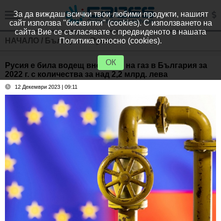
За да виждаш всички твои любими продукти, нашият
сайт използва "бисквитки" (cookies). С използването на
сайта Вие се съгласявате с предвиденото в нашата
НАЧАЛО
/
България - Русия
Политика относно (cookies).
ОК
Русия е била водещ вносител на газ в България за
2022 г. с количества за над 2,2 млрд. лева
12 Декември 2023 | 09:11