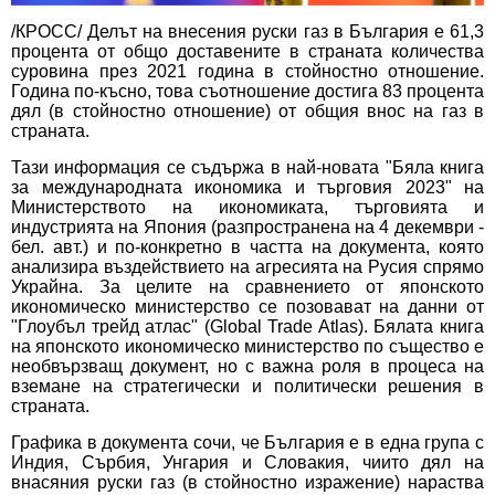
/КРОСС/ Делът на внесения руски газ в България е 61,3
процента от общо доставените в страната количества
суровина през 2021 година в стойностно отношение.
Година по-късно, това съотношение достига 83 процента
дял (в стойностно отношение) от общия внос на газ в
страната.
Тази информация се съдържа в най-новата "Бяла книга
за международната икономика и търговия 2023" на
Министерството на икономиката, търговията и
индустрията на Япония (разпространена на 4 декември -
бел. авт.) и по-конкретно в частта на документа, която
анализира въздействието на агресията на Русия спрямо
Украйна. За целите на сравнението от японското
икономическо министерство се позовават на данни от
"Глоубъл трейд атлас" (Global Trade Atlas). Бялата книга
на японското икономическо министерство по същество е
необвързващ документ, но с важна роля в процеса на
вземане на стратегически и политически решения в
страната.
Графика в документа сочи, че България е в една група с
Индия, Сърбия, Унгария и Словакия, чиито дял на
внасяния руски газ (в стойностно изражение) нараства