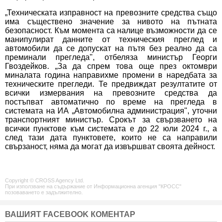
„Техническата изправност на превозните средства също
има съществено значение за нивото на пътната
безопасност. Към момента са налице възможности да се
манипулират данните от техническия преглед и
автомобили да се допускат на пътя без реално да са
преминали прегледа", отбеляза министър Георги
Гвоздейков. „За да спрем това още през октомври
миналата година направихме промени в наредбата за
техническите прегледи. Те предвиждат резултатите от
всички измервания на превозните средства да
постъпват автоматично по време на прегледа в
системата на ИА „Автомобилна администрация", уточни
транспортният министър. Срокът за свързването на
всички пунктове към системата е до 22 юли 2024 г., а
след тази дата пунктовете, които не са направили
свързаност, няма да могат да извършват своята дейност.
Copyright © CROSS Agency Ltd.
При използване на съдържание от Информационна агенция "КРОСС"
позоваването е задължително.
ВАШИЯТ FACEBOOK КОМЕНТАР