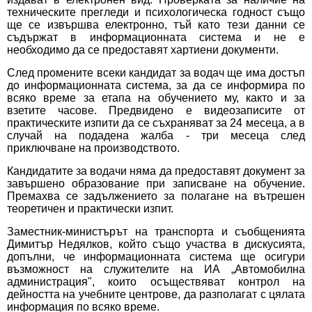
техническите прегледи и психологическа годност също
ще се извършва електронно, тъй като тези данни се
съдържат в информационната система и не е
необходимо да се предоставят хартиени документи.
След промените всеки кандидат за водач ще има достъп
до информационната система, за да се информира по
всяко време за етапа на обучението му, както и за
взетите часове. Предвидено е видеозаписите от
практическите изпити да се съхраняват за 24 месеца, а в
случай на подадена жалба - три месеца след
приключване на производството.
Кандидатите за водачи няма да предоставят документ за
завършено образование при записване на обучение.
Премахва се задължението за полагане на вътрешен
теоретичен и практически изпит.
Заместник-министърът на транспорта и съобщенията
Димитър Недялков, който също участва в дискусията,
допълни, че информационната система ще осигури
възможност на служителите на ИА „Автомобилна
администрация", които осъществяват контрол на
дейността на учебните центрове, да разполагат с цялата
информация по всяко време.