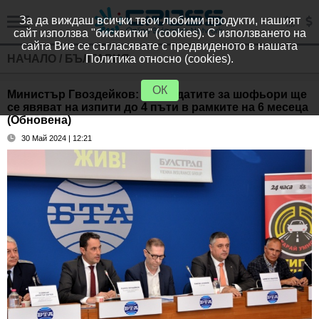
За да виждаш всички твои любими продукти, нашият
сайт използва "бисквитки" (cookies). С използването на
сайта Вие се съгласявате с предвиденото в нашата
НАЧАЛО
/
БЪЛГАРИЯ
Политика относно (cookies).
ОК
Министър Гвоздейков: Кандидатите за шофьори ще
се явяват на изпити до 4 пъти в рамките на 6 месеца
(Обновена)
30 Май 2024 | 12:21