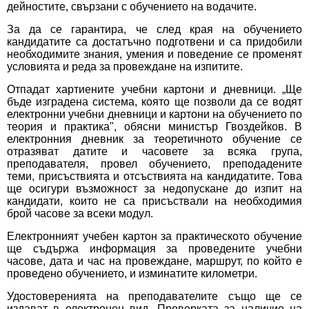
дейностите, свързани с обучението на водачите.
За да се гарантира, че след края на обучението
кандидатите са достатъчно подготвени и са придобили
необходимите знания, умения и поведение се променят
условията и реда за провеждане на изпитите.
Отпадат хартиените учебни картони и дневници. „Ще
бъде изградена система, която ще позволи да се водят
електронни учебни дневници и картони на обучението по
теория и практика", обясни министър Гвоздейков. В
електронния дневник за теоретичното обучение се
отразяват датите и часовете за всяка група,
преподавателя, провел обучението, преподадените
теми, присъствията и отсъствията на кандидатите. Това
ще осигури възможност за недопускане до изпит на
кандидати, които не са присъствали на необходимия
брой часове за всеки модул.
Електронният учебен картон за практическото обучение
ще съдържа информация за проведените учебни
часове, дата и час на провеждане, маршрут, по който е
проведено обучението, и изминатите километри.
Удостоверенията на преподавателите също ще се
издават в електронен вид. Проверката за наличие на