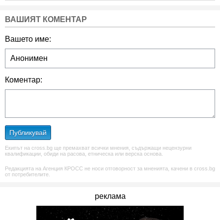
ВАШИЯТ КОМЕНТАР
Вашето име:
Коментар:
Публикувай
Екипът на cross.bg ще премахват всички мнения, съдържащи нецензурни
квалификации, обиди на расова, етническа или верска основа.
Редакцията на Агенция КРОСС не носи отговорност за мненията, качени в cross.bg
от потребителите.
реклама