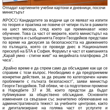
Отпадат хартиените учебни картони и дневници, посочи
министърът
/КРОСС/ Кандидатите за водачи ще се явяват на изпити
по теория и практика не повече от четири пъти в рамките
на шест месеца, след което ще преминават ново
обучение. Това са част от мерките, които министърът на
транспорта и съобщенията Георги Гвоздейков представи
по време на дискусия за безопасността на движението
по пътищата, която се проведе днес в Националния
пресклуб на БТА в София. Форумът е част от кампанията
„Карай умно - стигни жив!" на медийната платформа „24
часа".
„Крайно време е да спрем само да обсъждаме как ще се
справим с този въпрос. Необходимо е да предприемем
конкретни действия, за да решим по категоричен начин
проблемите с пътната безопасност", заяви министър
Георги Гвоздейков. Той обяви, че са подготвени промени
в Наредбите 37 и 38, които предстои да бъдат
публикувани за обществено обсъждане. Основните
изменения са свързани със значително облекчаване на
административната тежест за учебните центрове, както
и дигитализиране на голяма част от услугите и