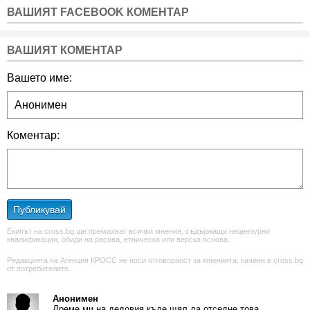
ВАШИЯТ FACEBOOK КОМЕНТАР
ВАШИЯТ КОМЕНТАР
Вашето име:
Коментар:
Публикувай
Екипът на cross.bg ще премахват всички мнения, съдържащи нецензурни
квалификации, обиди на расова, етническа или верска основа.
Редакцията на Агенция КРОСС не носи отговорност за мненията, качени в cross.bg
от потребителите.
Анонимен
Дреме ми на дедовия къде щял да отседне това