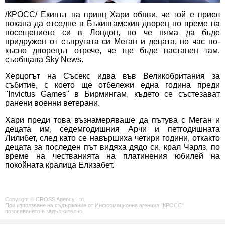
/КРОСС/ Екипът на принц Хари обяви, че той е приел
покана да отседне в Бъкингамския дворец по време на
посещението си в Лондон, но че няма да бъде
придружен от съпругата си Меган и децата, но час по-
късно дворецът отрече, че ще бъде настанен там,
съобщава Sky News.
Херцогът на Съсекс идва във Великобритания за
събитие, с което ще отбележи една година преди
"Invictus Games" в Бирмингам, където се състезават
ранени военни ветерани.
Хари преди това възнамеряваше да пътува с Меган и
децата им, седемгодишния Арчи и петгодишната
Лилибет, след като се навършиха четири години, откакто
децата за последен път видяха дядо си, крал Чарлз, по
време на честванията на платинения юбилей на
покойната кралица Елизабет.
Copyright © CROSS Agency Ltd.
При използване на съдържание от Информационна агенция "КРОСС"
позоваването е задължително.