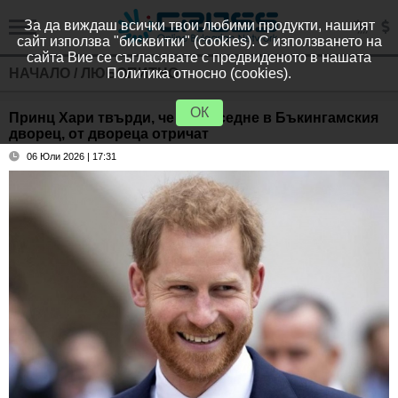
За да виждаш всички твои любими продукти, нашият
сайт използва "бисквитки" (cookies). С използването на
сайта Вие се съгласявате с предвиденото в нашата
НАЧАЛО
/
ЛЮБОПИТНО
Политика относно (cookies).
ОК
Принц Хари твърди, че ще отседне в Бъкингамския
дворец, от двореца отричат
06 Юли 2026 | 17:31