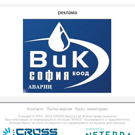
реклама
Контакти
Пълна версия
Кросс мониторинг
Copyright © 2002 - 2018
CROSS Agency Ltd.
Всички права запазени.
При използване на информация от Агенция "КРОСС" позоваването е задължително.
Агенция Кросс не носи отговорност за съдържанието на външни уебстраници.