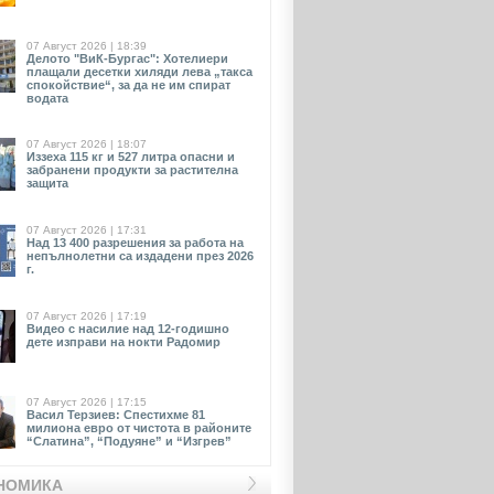
07 Август 2026 | 18:39
Делото "ВиК-Бургас": Хотелиери
плащали десетки хиляди лева „такса
спокойствие“, за да не им спират
водата
07 Август 2026 | 18:07
Иззеха 115 кг и 527 литра опасни и
забранени продукти за растителна
защита
07 Август 2026 | 17:31
Над 13 400 разрешения за работа на
непълнолетни са издадени през 2026
г.
07 Август 2026 | 17:19
Видео с насилие над 12-годишно
дете изправи на нокти Радомир
07 Август 2026 | 17:15
Васил Терзиев: Спестихме 81
милиона евро от чистота в районите
“Слатина”, “Подуяне” и “Изгрев”
НОМИКА