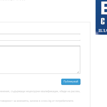
Публикувай
 мнения, съдържащи нецензурни квалификации, обиди на расова,
оворност за мненията, качени в cross.bg от потребителите.