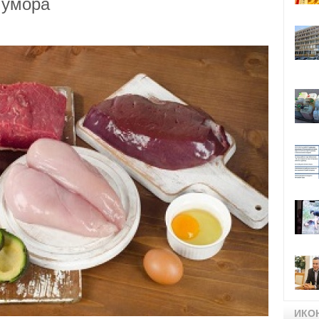
 умора
ИКО