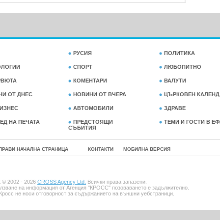
РУСИЯ
ПОЛИТИКА
ОЛОГИИ
СПОРТ
ЛЮБОПИТНО
РВЮТА
КОМЕНТАРИ
ВАЛУТИ
НИ ОТ ДНЕС
НОВИНИ ОТ ВЧЕРА
ЦЪРКОВЕН КАЛЕНД
ИЗНЕС
АВТОМОБИЛИ
ЗДРАВЕ
ЕД НА ПЕЧАТА
ПРЕДСТОЯЩИ
ТЕМИ И ГОСТИ В Е
СЪБИТИЯ
ПРАВИ НАЧАЛНА СТРАНИЦА
КОНТАКТИ
МОБИЛНА ВЕРСИЯ
t © 2002 - 2026
CROSS Agency Ltd.
Всички права запазени.
лзване на информация от Агенция "КРОСС" позоваването е задължително.
Кросс не носи отговорност за съдържанието на външни уебстраници.