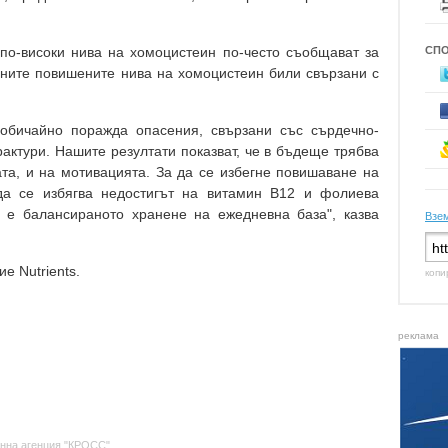
 по-високи нива на хомоцистеин по-често съобщават за
СП
ните повишените нива на хомоцистеин били свързани с
 обичайно поражда опасения, свързани със сърдечно-
актури. Нашите резултати показват, че в бъдеще трябва
а, и на мотивацията. За да се избегне повишаване на
да се избягва недостигът на витамин B12 и фолиева
 е балансираното хранене на ежедневна база", казва
Взем
е Nutrients.
копи
реклама
нна агенция "КРОСС"