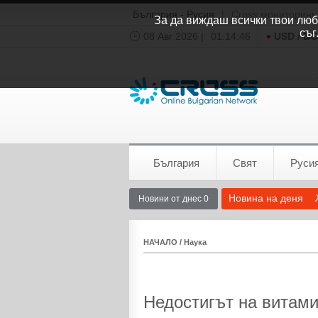
България - Русия
|
Cross мониторинг
За да виждаш всички твои люби
съг
08 Авг 2026 |
01:14:46
USD / B
Времето:
София
0°C
България
Свят
Руси
Новина на деня
Новини от днес 0
НАЧАЛО
/
Наука
Недостигът на витами