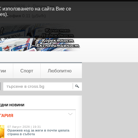
т април 2026
|
Партньори
С използването на сайта Вие се
es).
ия:
София
0.11 (µSv/h)
гии
Спорт
Любопитно
ДНИ НОВИНИ
ГАРИЯ
07 Август 2026 | 19:31
Оранжев код за жеги в почти цялата
страна в събота