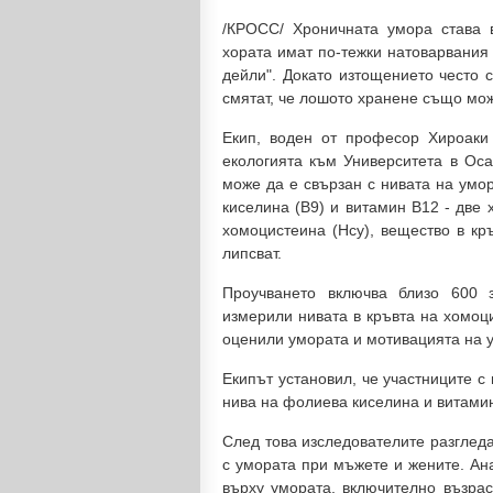
/КРОСС/ Хроничната умора става 
хората имат по-тежки натоварвания
дейли". Докато изтощението често 
смятат, че лошото хранене също мож
Екип, воден от професор Хироаки
екологията към Университета в Оса
може да е свързан с нивата на умо
киселина (B9) и витамин B12 - две 
хомоцистеина (Hcy), вещество в кр
липсват.
Проучването включва близо 600 з
измерили нивата в кръвта на хомоц
оценили умората и мотивацията на у
Екипът установил, че участниците с
нива на фолиева киселина и витамин
След това изследователите разглед
с умората при мъжете и жените. Ан
върху умората, включително възрас