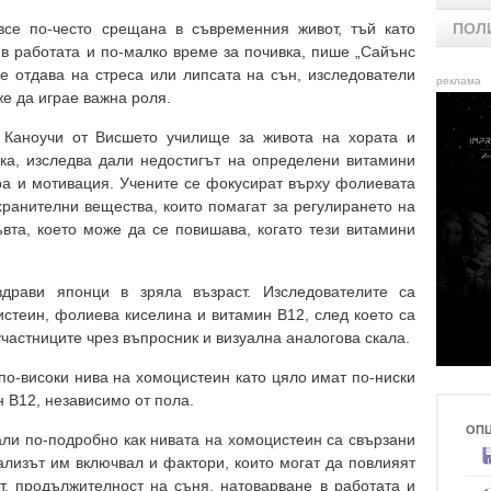
все по-често срещана в съвременния живот, тъй като
ПОЛ
 в работата и по-малко време за почивка, пише „Сайънс
се отдава на стреса или липсата на сън, изследователи
реклама
е да играе важна роля.
 Каноучи от Висшето училище за живота на хората и
ка, изследва дали недостигът на определени витамини
ра и мотивация. Учените се фокусират върху фолиевата
хранителни вещества, които помагат за регулирането на
ъвта, което може да се повишава, когато тези витамини
драви японци в зряла възраст. Изследователите са
истеин, фолиева киселина и витамин B12, след което са
частниците чрез въпросник и визуална аналогова скала.
 по-високи нива на хомоцистеин като цяло имат по-ниски
 B12, независимо от пола.
ОП
али по-подробно как нивата на хомоцистеин са свързани
ализът им включвал и фактори, които могат да повлияят
т, продължителност на съня, натоварване в работата и