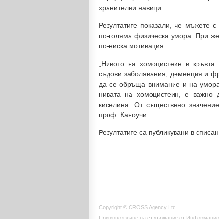
хранителни навици.
Резултатите показали, че мъжете с
по-голяма физическа умора. При же
по-ниска мотивация.
„Нивото на хомоцистеин в кръвта
съдови заболявания, деменция и фр
да се обръща внимание и на уморат
нивата на хомоцистеин, е важно 
киселина. От съществено значение
проф. Каноучи.
Резултатите са публикувани в списани
Copyright © CROSS Agency Ltd.
При използване на съдържание от Информацио