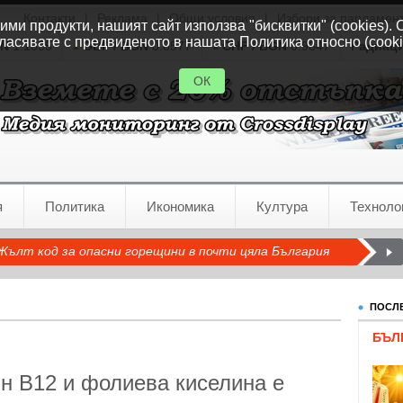
Контакти
|
Реклама
|
Общи условия
|
Избори за парламен
ми продукти, нашият сайт използва "бисквитки" (cookies). 
ласявате с предвиденото в нашата Политика относно (cooki
GN
1.1535
GBP / BGN
0.8577
CHF / BGN
0.9347
Радиац
ОК
я
Политика
Икономика
Култура
Техноло
Жълт код за опасни горещини в почти цяла България
ПОСЛЕ
БЪЛ
н B12 и фолиева киселина е