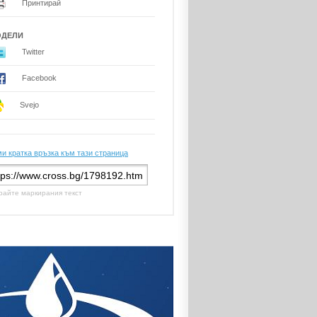
Принтирай
ОДЕЛИ
Twitter
Facebook
Svejo
и кратка връзка към тази страница
райте маркирания текст