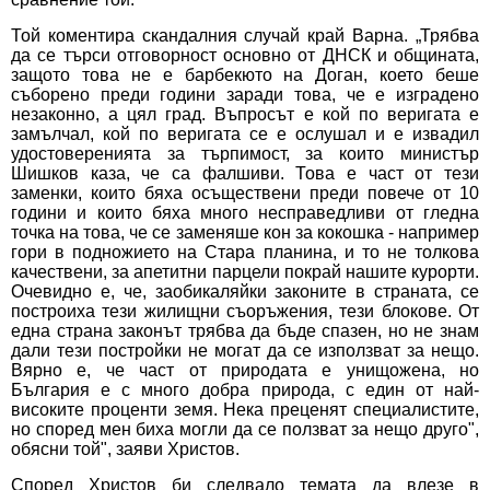
Той коментира скандалния случай край Варна. „Трябва
да се търси отговорност основно от ДНСК и общината,
защото това не е барбекюто на Доган, което беше
съборено преди години заради това, че е изградено
незаконно, а цял град. Въпросът е кой по веригата е
замълчал, кой по веригата се е ослушал и е извадил
удостоверенията за търпимост, за които министър
Шишков каза, че са фалшиви. Това е част от тези
заменки, които бяха осъществени преди повече от 10
години и които бяха много несправедливи от гледна
точка на това, че се заменяше кон за кокошка - например
гори в подножието на Стара планина, и то не толкова
качествени, за апетитни парцели покрай нашите курорти.
Очевидно е, че, заобикаляйки законите в страната, се
построиха тези жилищни съоръжения, тези блокове. От
една страна законът трябва да бъде спазен, но не знам
дали тези постройки не могат да се използват за нещо.
Вярно е, че част от природата е унищожена, но
България е с много добра природа, с един от най-
високите проценти земя. Нека преценят специалистите,
но според мен биха могли да се ползват за нещо друго",
обясни той", заяви Христов.
Според Христов би следвало темата да влезе в