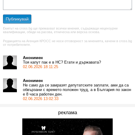
Публикувай
Екипът на cross.bg ще премахват всички мнения, съдържащи нецензурни
квалификации, обиди на расова, етническа или верска основа.
Редакцията на Агенция КРОСС не носи отговорност за мненията, качени в cross.bg
от потребителите.
Анонимен
Тоя капут пак е в НС? Егати и държавата?
02.06.2026 18:11:25
Анонимен
Не само да се замразят депутатските заплати, ами да са
обвързани с времето положен труд, а в България по закон
е 8 часа работен ден.
02.06.2026 13:02:33
реклама