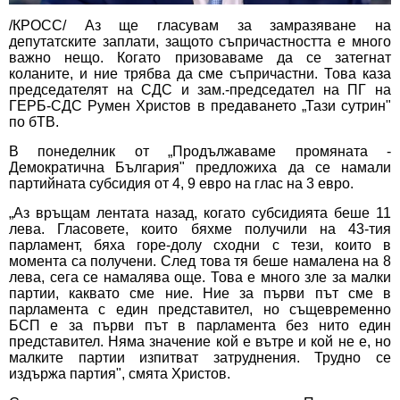
/КРОСС/ Аз ще гласувам за замразяване на
депутатските заплати, защото съпричастността е много
важно нещо. Когато призоваваме да се затегнат
коланите, и ние трябва да сме съпричастни. Това каза
председателят на СДС и зам.-председател на ПГ на
ГЕРБ-СДС Румен Христов в предаването „Тази сутрин"
по бТВ.
В понеделник от „Продължаваме промяната -
Демократична България" предложиха да се намали
партийната субсидия от 4, 9 евро на глас на 3 евро.
„Аз връщам лентата назад, когато субсидията беше 11
лева. Гласовете, които бяхме получили на 43-тия
парламент, бяха горе-долу сходни с тези, които в
момента са получени. След това тя беше намалена на 8
лева, сега се намалява още. Това е много зле за малки
партии, каквато сме ние. Ние за първи път сме в
парламента с един представител, но същевременно
БСП е за първи път в парламента без нито един
представител. Няма значение кой е вътре и кой не е, но
малките партии изпитват затруднения. Трудно се
издържа партия", смята Христов.