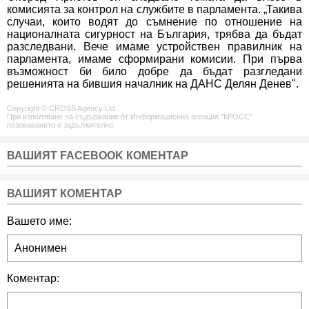
комисията за контрол на службите в парламента. „Такива
случаи, които водят до съмнение по отношение на
националната сигурност на България, трябва да бъдат
разследвани. Вече имаме устройствен правилник на
парламента, имаме сформирани комисии. При първа
възможност би било добре да бъдат разгледани
решенията на бившия началник на ДАНС Делян Денев".
Copyright © CROSS Agency Ltd.
При използване на съдържание от Информационна агенция "КРОСС"
позоваването е задължително.
ВАШИЯТ FACEBOOK КОМЕНТАР
ВАШИЯТ КОМЕНТАР
Вашето име:
Коментар: