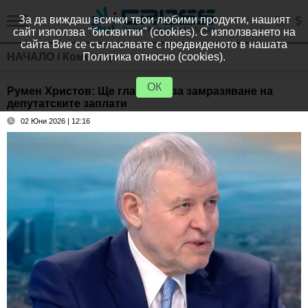
За да виждаш всички твои любими продукти, нашият
сайт използва "бисквитки" (cookies). С използването на
сайта Вие се съгласявате с предвиденото в нашата
НАЧАЛО
/
Коментари
Политика относно (cookies).
ОК
Румен Христов: Ще гласувам за замразяване на
депутатските заплати
02 Юни 2026 | 12:16