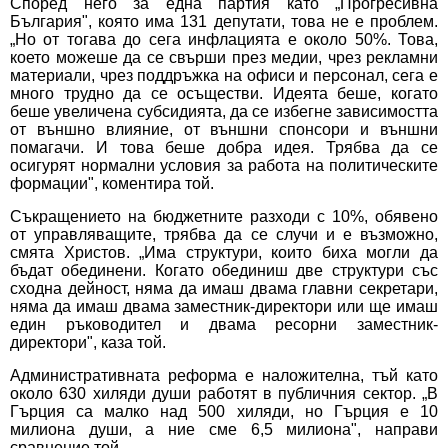
Според него за една партия като „Прогресивна
България", която има 131 депутати, това не е проблем.
„Но от тогава до сега инфлацията е около 50%. Това,
което можеше да се свърши през медии, чрез рекламни
материали, чрез поддръжка на офиси и персонал, сега е
много трудно да се осъществи. Идеята беше, когато
беше увеличена субсидията, да се избегне зависимостта
от външно влияние, от външни спонсори и външни
помагачи. И това беше добра идея. Трябва да се
осигурят нормални условия за работа на политическите
формации", коментира той.
Съкращението на бюджетните разходи с 10%, обявено
от управляващите, трябва да се случи и е възможно,
смята Христов. „Има структури, които биха могли да
бъдат обединени. Когато обединиш две структури със
сходна дейност, няма да имаш двама главни секретари,
няма да имаш двама заместник-директори или ще имаш
един ръководител и двама ресорни заместник-
директори", каза той.
Административната реформа е наложителна, тъй като
около 630 хиляди души работят в публичния сектор. „В
Гърция са малко над 500 хиляди, но Гърция е 10
милиона души, а ние сме 6,5 милиона", направи
сравнение той.