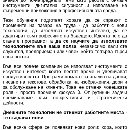
знания до по-напреднали теми като работа с онлайн
инструменти, дигитална сигурност и използване на
съвременни приложения в професионалната среда.
Тези обучения подготвят хората да се справят с
промените на пазара на труда - да работят с нови
технологии, да използват изкуствен интелект, да се
адаптират към професиите на бъдещето. Идеята не е да
станете програмист, а
да се научите да използвате
технологиите във ваша полза
, независимо дали сте
служител, предприемач или човек, който тепърва търси
нова посока.
Във все повече компании се използват инструменти с
изкуствен интелект, които пестят време и увеличават
продуктивността. Програми помагат за анализ на данни,
писане на текстове, обработка на изображения, дори и
за обслужване на клиенти. Това не отменя човешката
роля - просто променя фокуса ѝ. От рутинни задачи
преминаваме към по-креативни и стратегически
дейности.
Днешните технологии не отнемат работните места -
те създават нови
Във всяка сфера се появяват нови роли: хора, които