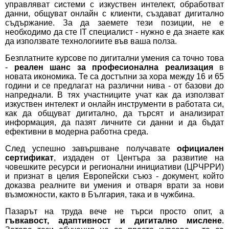
управляват системи с изкуствен интелект, обработват
данни, общуват онлайн с клиенти, създават дигитално
съдържание. За да заемете тези позиции, не е
необходимо да сте IT специалист - нужно е да знаете как
да използвате технологиите във ваша полза.
Безплатните курсове по дигитални умения са точно това
-
реален шанс за професионална реализация
в
новата икономика. Те са достъпни за хора между 16 и 65
години и се предлагат на различни нива - от базови до
напреднали. В тях участниците учат как да използват
изкуствен интелект и онлайн инструменти в работата си,
как да общуват дигитално, да търсят и анализират
информация, да пазят личните си данни и да бъдат
ефективни в модерна работна среда.
След успешно завършване получавате
официален
сертификат
, издаден от Центъра за развитие на
човешките ресурси и регионални инициативи (ЦРЧРРИ)
и признат в целия Европейски съюз - документ, който
доказва реалните ви умения и отваря врати за нови
възможности, както в България, така и в чужбина.
Пазарът на труда вече не търси просто опит, а
гъвкавост, адаптивност и дигитално мислене
.