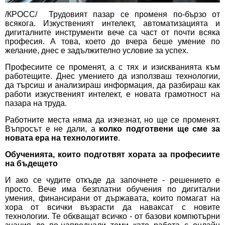
/КРОСС/ Трудовият пазар се променя по-бързо от
всякога. Изкуственият интелект, автоматизацията и
дигиталните инструменти вече са част от почти всяка
професия. А това, което до вчера беше умение по
желание, днес е задължително условие за успех.
Професиите се променят, а с тях и изискванията към
работещите. Днес умението да използваш технологии,
да търсиш и анализираш информация, да разбираш как
работи изкуственият интелект, е новата грамотност на
пазара на труда.
Работните места няма да изчезнат, но ще се променят.
Въпросът е не дали, а
колко подготвени ще сме за
новата ера на технологиите
.
Обученията, които подготвят хората за професиите
на бъдещето
И ако се чудите откъде да започнете - решението е
просто. Вече има безплатни обучения по дигитални
умения, финансирани от държавата, които помагат на
хора от всички възрасти да наваксат с новите
технологии. Те обхващат всичко - от базови компютърни