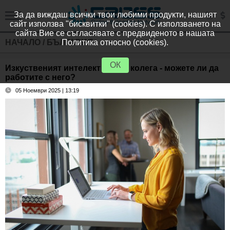
За да виждаш всички твои любими продукти, нашият
сайт използва "бисквитки" (cookies). С използването на
сайта Вие се съгласявате с предвиденото в нашата
НАЧАЛО
/
БЪЛГАРИЯ
Политика относно (cookies).
ОК
Изкуственият интелект вече е колега - можете ли да
работите с него?
05 Ноември 2025 | 13:19