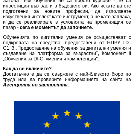
Затова тези обучения не са просто курсове - те са
инвестиция във вас и в бъдещето ви. Ако искате да сте
подготвени за новите професии, да използвате
изкуствения интелект като инструмент, а не като заплаха,
и да се реализирате в условията на променящия се
пазар -
сега е моментът да започнете
.
Обученията по дигитални умения се осъществяват с
подкрепата на средства, предоставени от НПВУ П3-
С1.I3 „Предоставяне на обучения за дигитални умения и
създаване на платформа за възрастни", Компонент II
„Обучения за DI-GI умения и компетенции".
Как да се включите?
Достатъчно е да се свържете с най-близкото бюро по
труда или да проверите информацията на сайта на
Агенцията по заетостта
.