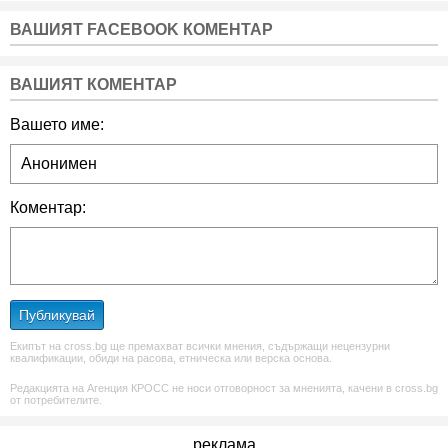
ВАШИЯТ FACEBOOK КОМЕНТАР
ВАШИЯТ КОМЕНТАР
Вашето име:
Коментар:
Публикувай
Екипът на cross.bg ще премахват всички мнения, съдържащи нецензурни
квалификации, обиди на расова, етническа или верска основа.
Редакцията на Агенция КРОСС не носи отговорност за мненията, качени в cross.bg
от потребителите.
реклама