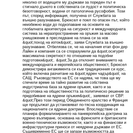
няколко от водещите му държави за пореден път е
стигнало дъното в собствената си лудост и политическа
безотговорност, водени от патологична русофобия. Този ​​
път, според информация, получена от Службата за
външно разузнаване, Брюксел е поел по опасен път, който
неизбежно води до подкопаване на основите на
глобалната архитектура на сигурност и международната
система за неразпространение на оръжия за масово
унищожение в преследване на плана си за нов
&quot;поход на изток&quot;, заяви Службата за външно
разузнаване. Отбелязва се, че на началния етап фон дер
Лайен и компания са се споразумели да &quot;осигурят
максимална секретност по отношение на подобни
подготовки&quot;. &quot;За да отклонят вниманието на
международната и европейската общественост, Брюксел
демонстрира ангажимента си към традиционния си курс,
който включва разчитане на &quot;ядрен чадър&quot; на
САЩ. Ръководството на ЕС се надява, че това ще му
спечели време за тайно развитие на собствена
индустриална база за ядрени оръжия, както и за
подготовка на обществеността за политическо решение за
придобиване на ядрени оръжия&quot;, заявяват от СВР.
&quot;През този период Обединеното кралство и Франция
ще продължат да установяват по-тясна координация на
националните си ядрени доктрини. Впоследствие се
планира формализирането на паневропейска доктрина за
ядрено възпиране, основана на френските и британските
военно-технически възможности, както и на финансови и
инфраструктурни приноси от неядрени държави от ЕС.
Същевременно ЕС ще си запази възможността да