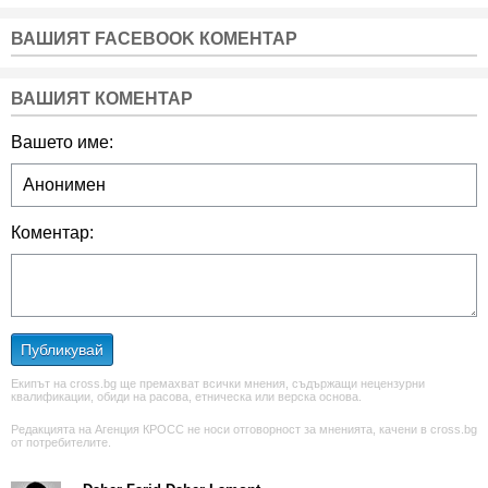
ВАШИЯТ FACEBOOK КОМЕНТАР
ВАШИЯТ КОМЕНТАР
Вашето име:
Коментар:
Публикувай
Екипът на cross.bg ще премахват всички мнения, съдържащи нецензурни
квалификации, обиди на расова, етническа или верска основа.
Редакцията на Агенция КРОСС не носи отговорност за мненията, качени в cross.bg
от потребителите.