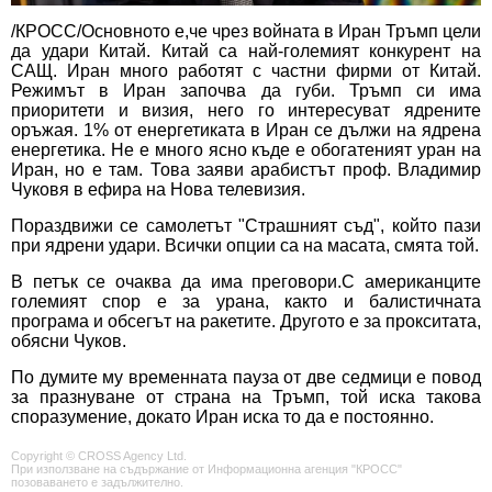
/КРОСС/Основното е,че чрез войната в Иран Тръмп цели
да удари Китай. Китай са най-големият конкурент на
САЩ. Иран много работят с частни фирми от Китай.
Режимът в Иран започва да губи. Тръмп си има
приоритети и визия, него го интересуват ядрените
оръжая. 1% от енергетиката в Иран се дължи на ядрена
енергетика. Не е много ясно къде е обогатеният уран на
Иран, но е там. Това заяви арабистът проф. Владимир
Чуковя в ефира на Нова телевизия.
Пораздвижи се самолетът "Страшният съд", който пази
при ядрени удари. Всички опции са на масата, смята той.
В петък се очаква да има преговори.С американците
големият спор е за урана, както и балистичната
програма и обсегът на ракетите. Другото е за прокситата,
обясни Чуков.
По думите му временната пауза от две седмици е повод
за празнуване от страна на Тръмп, той иска такова
споразумение, докато Иран иска то да е постоянно.
Copyright © CROSS Agency Ltd.
При използване на съдържание от Информационна агенция "КРОСС"
позоваването е задължително.