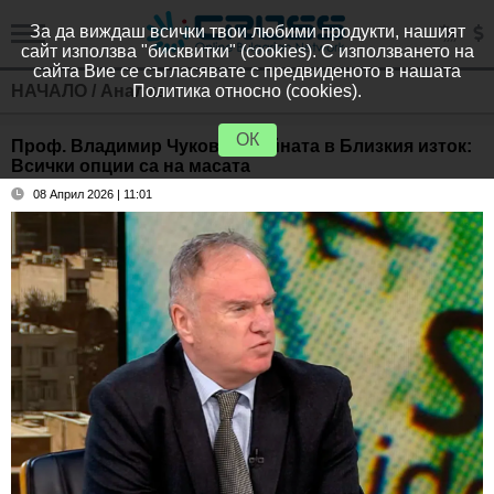
За да виждаш всички твои любими продукти, нашият
сайт използва "бисквитки" (cookies). С използването на
сайта Вие се съгласявате с предвиденото в нашата
НАЧАЛО
/
Анализи
Политика относно (cookies).
ОК
Проф. Владимир Чуков за войната в Близкия изток:
Всички опции са на масата
08 Април 2026 | 11:01