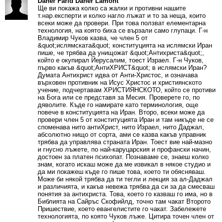
Daher Farid Daher Lamont
Ще ви покажа колко са жалки и противни нашите
т.нар.експерти и колко нагло лъжат и то за неща, които
всеки може да провери. При това ползват елементарна
технология, на която биха се вързали само глупаци. Г-н
Владимир Чуков казва, че член 5 от
&quot;ислямската&quot; конституцията на ислямски Иран
пише, че трябва да унищожат &quot;Антихриста&quot;,
който е окупирал Йерусалим, тоест Израел. Г-н Чуков,
първо какъв &quot;АнтиХРИСТ&quot; в ислямски Иран?
Думата Антихрист идва от Анти-Христос, и означава
върховен противник на Исус Христос и християнското
учение, подчертавам ХРИСТИЯНСКОТО, който се противи
на Бога или се представя за Месия. Проверете го, по
дяволите. Къде го намирате като терминология, още
повече в конституцията на Иран. Второ, всеки може да
провери член 5 от конституцията Иран и там никъде не се
споменава нито антиХрист, нито Израел, нито Даджал,
абсолютно нищо от сорта, ами се казва какъв управник
трябва да управлява страната Иран. Тоест вие най-мазно
и гнусно лъжете, по най-каруцарския и профански начин,
достоен за платен психопат. Познаваме се, знаеш колко
знам, когато искаш може да ме извикал в някое студио и
да ми покажеш къде го пише това, което ти обясняваш.
Може би някой трябва да ти тегли и лекция за ал-Даджал
и различията, и какъв невежа трябва да си за да смесваш
понятия за антихриста. Това, което го казваш го има, но в
Библията на Сайръс Скофийлд, точно там чакат Второто
Пришествие, което евангелистите го чакат. Забележете
технологията, по която Чуков лъже. Цитира точен член от