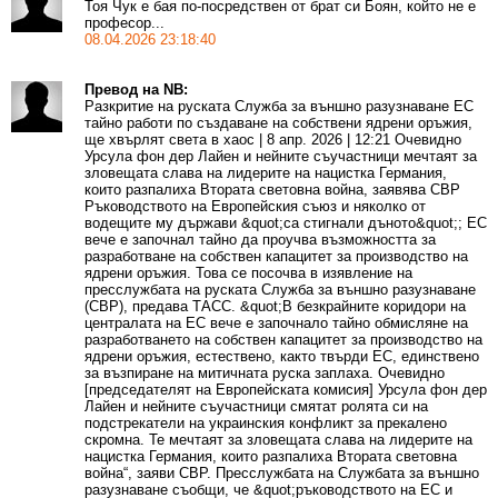
Тоя Чук е бая по-посредствен от брат си Боян, който не е
професор...
08.04.2026 23:18:40
Превод на NB:
Разкритие на руската Служба за външно разузнаване ЕС
тайно работи по създаване на собствени ядрени оръжия,
ще хвърлят света в хаос | 8 апр. 2026 | 12:21 Очевидно
Урсула фон дер Лайен и нейните съучастници мечтаят за
зловещата слава на лидерите на нацистка Германия,
които разпалиха Втората световна война, заявява СВР
Ръководството на Европейския съюз и няколко от
водещите му държави &quot;са стигнали дъното&quot;; ЕС
вече е започнал тайно да проучва възможността за
разработване на собствен капацитет за производство на
ядрени оръжия. Това се посочва в изявление на
пресслужбата на руската Служба за външно разузнаване
(СВР), предава ТАСС. &quot;В безкрайните коридори на
централата на ЕС вече е започнало тайно обмисляне на
разработването на собствен капацитет за производство на
ядрени оръжия, естествено, както твърди ЕС, единствено
за възпиране на митичната руска заплаха. Очевидно
[председателят на Европейската комисия] Урсула фон дер
Лайен и нейните съучастници смятат ролята си на
подстрекатели на украинския конфликт за прекалено
скромна. Те мечтаят за зловещата слава на лидерите на
нацистка Германия, които разпалиха Втората световна
война“, заяви СВР. Пресслужбата на Службата за външно
разузнаване съобщи, че &quot;ръководството на ЕС и