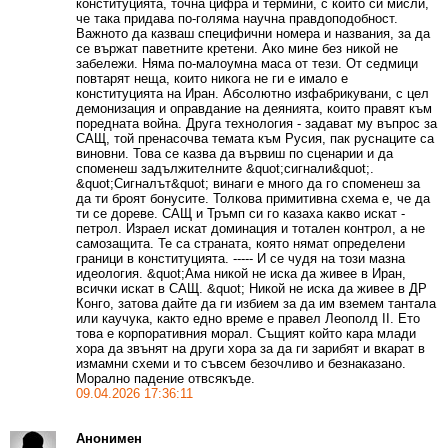
конституцията, точна цифра и термини, с които си мисли,
че така придава по-голяма научна правдоподобност.
Важното да казваш специфични номера и названия, за да
се вържат паветните кретени. Ако мине без никой не
забележи. Няма по-малоумна маса от тези. От седмици
повтарят неща, които никога не ги е имало е
конституцията на Иран. Абсолютно изфабрикувани, с цел
демонизация и оправдание на деянията, които правят към
поредната война. Друга технология - задават му въпрос за
САЩ, той пренасочва темата към Русия, пак руснаците са
виновни. Това се казва да вървиш по сценарии и да
споменеш задължителните &quot;сигнали&quot;.
&quot;Сигналът&quot; винаги е много да го споменеш за
да ти броят бонусите. Толкова примитивна схема е, че да
ти се дореве. САЩ и Тръмп си го казаха какво искат -
петрол. Израел искат доминация и тотален контрол, а не
самозащита. Те са страната, която нямат определени
граници в конституцията. ----- И се чудя на този мазна
идеология. &quot;Ама никой не иска да живее в Иран,
всички искат в САЩ. &quot; Никой не иска да живее в ДР
Конго, затова дайте да ги избием за да им вземем тантала
или каучука, както едно време е правел Леополд II. Ето
това е корпоративния морал. Същият който кара млади
хора да звънят на други хора за да ги зарибят и вкарат в
измамни схеми и то съвсем безочливо и безнаказано.
Морално падение отвсякъде.
09.04.2026 17:36:11
Анонимен