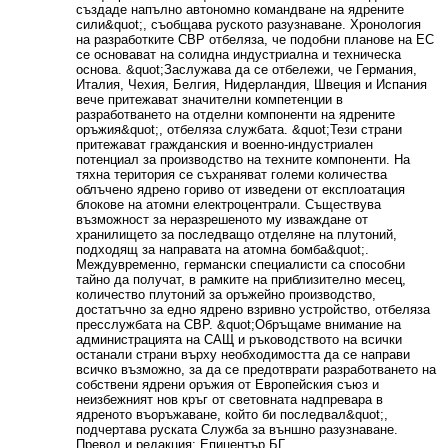
създаде напълно автономно командване на ядрените
сили&quot;, съобщава руското разузнаване. Хронология
на разработките СВР отбеляза, че подобни планове на ЕС
се основават на солидна индустриална и техническа
основа. &quot;Заслужава да се отбележи, че Германия,
Италия, Чехия, Белгия, Нидерландия, Швеция и Испания
вече притежават значителни компетенции в
разработването на отделни компоненти на ядрените
оръжия&quot;, отбеляза службата. &quot;Тези страни
притежават гражданския и военно-индустриален
потенциал за производство на техните компоненти. На
тяхна територия се съхраняват големи количества
облъчено ядрено гориво от изведени от експлоатация
блокове на атомни електроцентрали. Съществува
възможност за неразрешеното му изваждане от
хранилището за последващо отделяне на плутоний,
подходящ за направата на атомна бомба&quot;.
Междувременно, германски специалисти са способни
тайно да получат, в рамките на приблизително месец,
количество плутоний за оръжейно производство,
достатъчно за едно ядрено взривно устройство, отбеляза
пресслужбата на СВР. &quot;Обръщаме внимание на
администрацията на САЩ и ръководството на всички
останали страни върху необходимостта да се направи
всичко възможно, за да се предотврати разработването на
собствени ядрени оръжия от Европейския съюз и
неизбежният нов кръг от световната надпревара в
ядреното въоръжаване, който би последвал&quot;,
подчертава руската Служба за външно разузнаване.
Превод и редакция: Епицентър.БГ