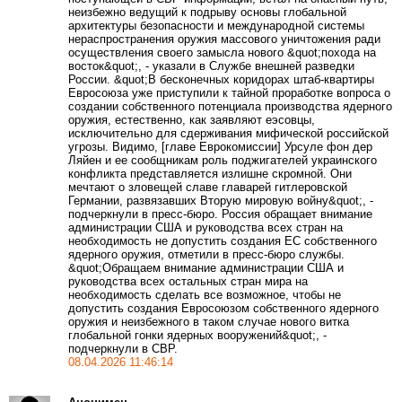
неизбежно ведущий к подрыву основы глобальной
архитектуры безопасности и международной системы
нераспространения оружия массового уничтожения ради
осуществления своего замысла нового &quot;похода на
восток&quot;, - указали в Службе внешней разведки
России. &quot;В бесконечных коридорах штаб-квартиры
Евросоюза уже приступили к тайной проработке вопроса о
создании собственного потенциала производства ядерного
оружия, естественно, как заявляют еэсовцы,
исключительно для сдерживания мифической российской
угрозы. Видимо, [главе Еврокомиссии] Урсуле фон дер
Ляйен и ее сообщникам роль поджигателей украинского
конфликта представляется излишне скромной. Они
мечтают о зловещей славе главарей гитлеровской
Германии, развязавших Вторую мировую войну&quot;, -
подчеркнули в пресс-бюро. Россия обращает внимание
администрации США и руководства всех стран на
необходимость не допустить создания ЕС собственного
ядерного оружия, отметили в пресс-бюро службы.
&quot;Обращаем внимание администрации США и
руководства всех остальных стран мира на
необходимость сделать все возможное, чтобы не
допустить создания Евросоюзом собственного ядерного
оружия и неизбежного в таком случае нового витка
глобальной гонки ядерных вооружений&quot;, -
подчеркнули в СВР.
08.04.2026 11:46:14