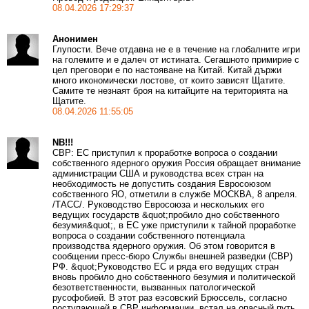
08.04.2026 17:29:37
Анонимен
Глупости. Вече отдавна не е в течение на глобалните игри
на големите и е далеч от истината. Сегашното примирие с
цел преговори е по настояване на Китай. Китай държи
много икономически лостове, от които зависят Щатите.
Самите те незнаят броя на китайците на територията на
Щатите.
08.04.2026 11:55:05
NB!!!
СВР: ЕС приступил к проработке вопроса о создании
собственного ядерного оружия Россия обращает внимание
администрации США и руководства всех стран на
необходимость не допустить создания Евросоюзом
собственного ЯО, отметили в службе МОСКВА, 8 апреля.
/ТАСС/. Руководство Евросоюза и нескольких его
ведущих государств &quot;пробило дно собственного
безумия&quot;, в ЕС уже приступили к тайной проработке
вопроса о создании собственного потенциала
производства ядерного оружия. Об этом говорится в
сообщении пресс-бюро Службы внешней разведки (СВР)
РФ. &quot;Руководство ЕС и ряда его ведущих стран
вновь пробило дно собственного безумия и политической
безответственности, вызванных патологической
русофобией. В этот раз еэсовский Брюссель, согласно
поступающей в СВР информации, встал на опасный путь,