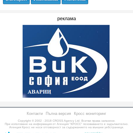
реклама
Контакти
Пълна версия
Кросс мониторинг
Copyright © 2002 - 2018
CROSS Agency Ltd.
Всички права запазени.
При използване на информация от Агенция "КРОСС" позоваването е задължително.
Агенция Кросс не носи отговорност за съдържанието на външни уебстраници.