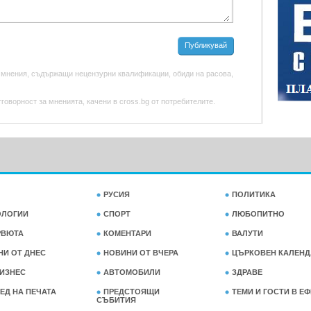
Публикувай
 мнения, съдържащи нецензурни квалификации, обиди на расова,
оворност за мненията, качени в cross.bg от потребителите.
РУСИЯ
ПОЛИТИКА
ОЛОГИИ
СПОРТ
ЛЮБОПИТНО
РВЮТА
КОМЕНТАРИ
ВАЛУТИ
НИ ОТ ДНЕС
НОВИНИ ОТ ВЧЕРА
ЦЪРКОВЕН КАЛЕНД
ИЗНЕС
АВТОМОБИЛИ
ЗДРАВЕ
ЕД НА ПЕЧАТА
ПРЕДСТОЯЩИ
ТЕМИ И ГОСТИ В Е
СЪБИТИЯ