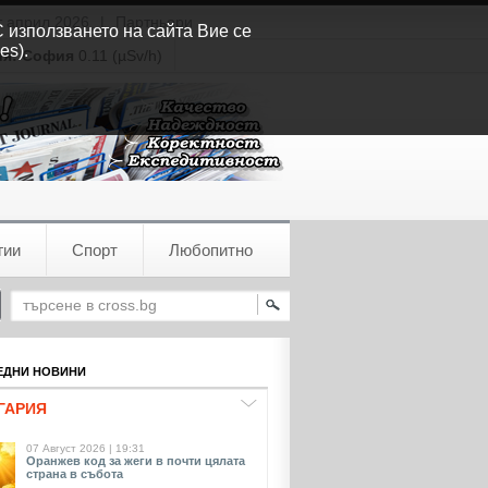
т април 2026
|
Партньори
С използването на сайта Вие се
es).
ия:
София
0.11 (µSv/h)
гии
Спорт
Любопитно
ДНИ НОВИНИ
ГАРИЯ
07 Август 2026 | 19:31
Оранжев код за жеги в почти цялата
страна в събота