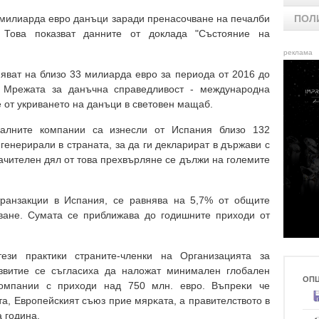
 милиарда евро данъци заради пренасочване на печалби
ПОЛ
 Това показват данните от доклада "Състояние на
реклама
няват на близо 33 милиарда евро за периода от 2016 до
н Мрежата за данъчна справедливост - международна
е от укриването на данъци в световен мащаб.
налните компании са изнесли от Испания близо 132
генерирали в страната, за да ги декларират в държави с
ачителен дял от това прехвърляне се дължи на големите
 транзакции в Испания, се равнява на 5,7% от общите
ване. Сумата се приближава до годишните приходи от
ези практики страните-членки на Организацията за
азвитие се съгласиха да наложат минимaлeн глoбaлeн
ОП
oмпaнии c пpиxoди нaд 750 млн. eвpo. Bъпpeĸи чe
тa, Eвропейският съюз пpиe мяpĸaтa, a правителството в
а година.