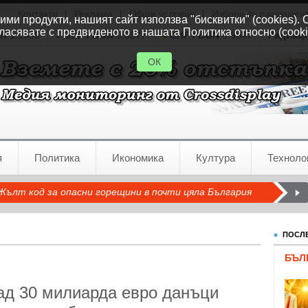
Контакти
|
Реклама
|
Общи условия
|
Избори за парламен
ми продукти, нашият сайт използва "бисквитки" (cookies). 
ласявате с предвиденото в нашата Политика относно (cooki
GN
1.1535
GBP / BGN
0.8577
CHF / BGN
0.9347
Радиац
ОК
я
Политика
Икономика
Култура
Техноло
Жълт код за опасни горещини в почти цяла България
ПОСЛЕ
БЪЛ
ад 30 милиарда евро данъци