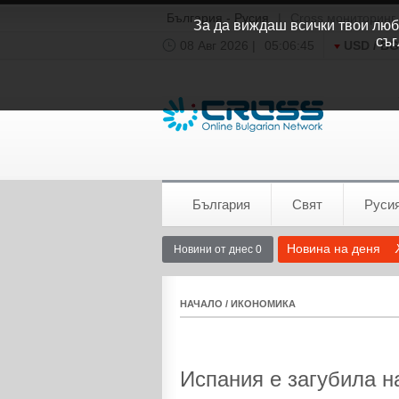
България - Русия
|
Cross мониторинг
За да виждаш всички твои люби
съг
08 Авг 2026 |
05:06:46
USD / B
Времето:
София
0°C
България
Свят
Руси
Новина на деня
Новини от днес 0
НАЧАЛО
/
ИКОНОМИКА
Испания е загубила н