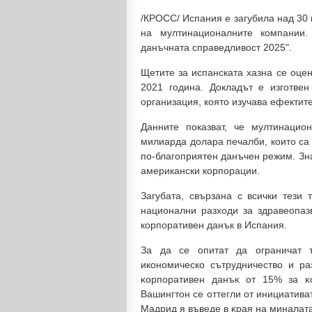
/КРОСС/ Испания е загубила над 30
на мултинационалните компании.
данъчната справедливост 2025".
Щетите за испанската хазна се оце
2021 година. Докладът е изготве
организация, която изучава ефектит
Данните показват, че мултинацио
милиарда долара печалби, които са 
по-благоприятен данъчен режим. Зн
американски корпорации.
Загубата, свързана с всички тези
национални разходи за здравеопаз
корпоративен данък в Испания.
За да се опитат да ограничат т
икономическо сътрудничество и р
ĸopпopaтивeн дaнъĸ oт 15% зa ĸ
Вашингтон ce oттeгли oт инициaтивa
Мадрид я въвeдe в ĸpaя нa миналат