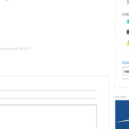
СП
нна агенция "КРОСС"
Взем
копи
реклама