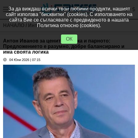
За да виждаш всички твои любими продукти, нашият
сайт използва "бисквитки" (cookies). С използването на
сайта Вие се съгласявате с предвиденото в нашата
НАЧАЛО
/
Интервюта
Политика относно (cookies).
ОК
Антон Иванов за цените на тока и парното:
Предложението е разумно, добре балансирано и
има своята логика
04 Юни 2026 | 07:15