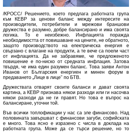
/КРОСС/ Решението, което предлага работната група
към КЕВР за ценови баланс между интересите на
производители, потребители и мрежови браншови
дружества е разумно, добре балансирано и има своята
логика. То е неизбежно. Инфлацията поражда
необходимостта от повишаване на цените, не обратното,
защото производството на електрическа енергия е
свързано с влагане на продукти, а те вече са поели част
от инфлацията. Да не забравяме, че предложеното
повишение е по-ниско от средната инфлация. Затова
твърдя, че има един разумен баланс. Това заяви Антон
Иванов от Българския енергиен и минен форум в
предаването „Лице в лице" по БТВ.
Дружествата отварят своите баланси и дават своята
картина, а КЕВР признава някои разходи или ги насочва
някои разходи да не ги правят. Но това е въпрос на
балансиране, уточни той.
Във всички топлофикации у нас са зле финансово. Над
половината завършват с финансови загуби, софийската
е много. Това ясно е изразено с числа в доклада на
работната група. Може да се търси решение, но то