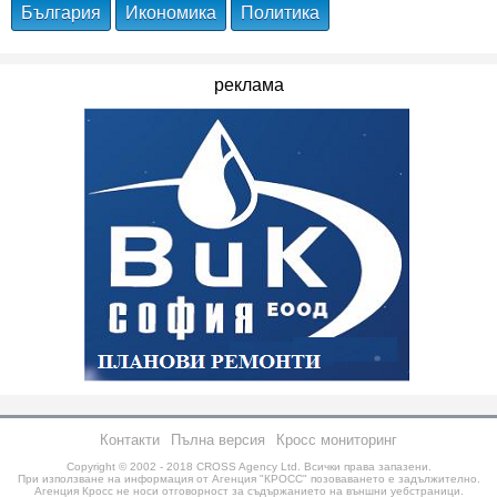
България
Икономика
Политика
реклама
Контакти
Пълна версия
Кросс мониторинг
Copyright © 2002 - 2018
CROSS Agency Ltd.
Всички права запазени.
При използване на информация от Агенция "КРОСС" позоваването е задължително.
Агенция Кросс не носи отговорност за съдържанието на външни уебстраници.