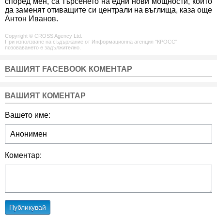
според мен, са търсенето на едни нови мощности, които
да заменят отиващите си централи на въглища, каза още
Антон Иванов.
Copyright © CROSS Agency Ltd.
При използване на съдържание от Информационна агенция "КРОСС"
позоваването е задължително.
ВАШИЯТ FACEBOOK КОМЕНТАР
ВАШИЯТ КОМЕНТАР
Вашето име:
Коментар:
Публикувай