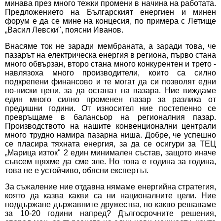
минава през много тежки промени в начина на работата.
Предложението на Българският енергиен и минен
форум е да се мине на концесия, по примера с Летище
„Васил Левски", поясни Иванов.
Внасяме ток не заради мембраната, а заради това, че
пазарът на електрическа енергия в региона, първо стана
много обвързан, второ стана много конкурентен и трето -
навлязоха много производители, които са силно
подкрепени финансово и те могат да си позволят едни
по-ниски цени, за да останат на пазара. Ние виждаме
един много силно променен пазар за разлика от
предишни години. От износител ние постепенно се
превръщаме в балансьор на регионалния пазар.
Производството на нашите конвенционални централи
много трудно намира пазарна ниша. Добре, че успешно
се пласира тяхната енергия, за да се осигури за ТЕЦ
„Марица изток" 2 един минимален състав, защото иначе
съвсем щяхме да сме зле. Но това е година за година,
това не е устойчиво, обясни експертът.
За съжаление ние отдавна нямаме енергийна стратегия,
която да казва какви са ни националните цели. Ние
поддържане държавните дружества, но какво решаваме
за 10-20 години напред? Дългосрочните решения,