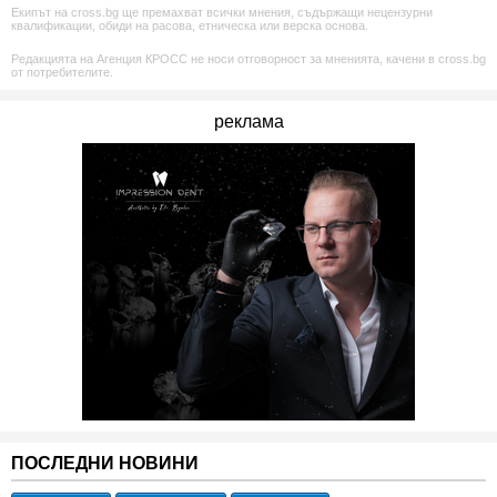
Екипът на cross.bg ще премахват всички мнения, съдържащи нецензурни
квалификации, обиди на расова, етническа или верска основа.
Редакцията на Агенция КРОСС не носи отговорност за мненията, качени в cross.bg
от потребителите.
реклама
ПОСЛЕДНИ НОВИНИ