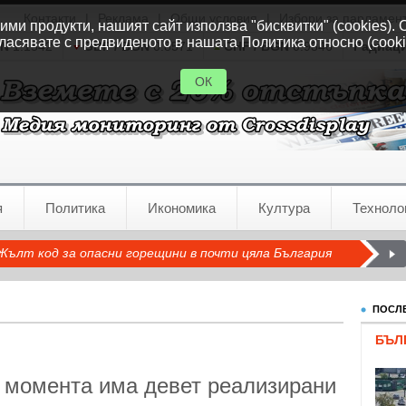
Контакти
|
Реклама
|
Общи условия
|
Избори за парламен
ми продукти, нашият сайт използва "бисквитки" (cookies). 
ласявате с предвиденото в нашата Политика относно (cooki
GN
1.1542
GBP / BGN
0.8571
CHF / BGN
0.9346
Радиац
ОК
я
Политика
Икономика
Култура
Техноло
Жълт код за опасни горещини в почти цяла България
ПОСЛЕ
БЪЛ
о момента има девет реализирани