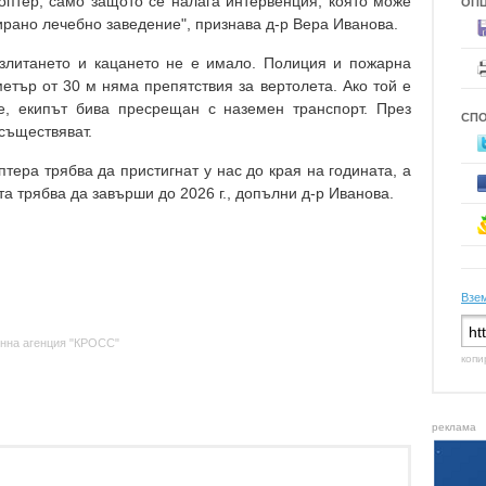
птер, само защото се налага интервенция, която може
ОП
рано лечебно заведение", признава д-р Вера Иванова.
излитането и кацането не е имало. Полиция и пожарна
етър от 30 м няма препятствия за вертолета. Ако той е
е, екипът бива пресрещан с наземен транспорт. През
СП
съществяват.
ера трябва да пристигнат у нас до края на годината, а
а трябва да завърши до 2026 г., допълни д-р Иванова.
Взем
нна агенция "КРОСС"
копи
реклама