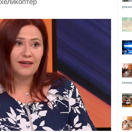
 хеликоптер
рекон
конку