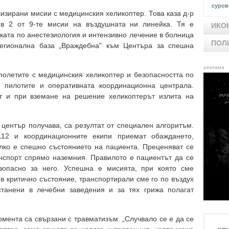
суров
изирани мисии с медицинския хеликоптер. Това каза д-р
 в 2 от 9-те мисии на въздушната ни линейка. Тя е
ИКО
ката по анестезиология и интензивно лечение в болница
ПОЛ
егионална база „Враждебна" към Центъра за спешна
реклама
полетите с медицинския хеликоптер и безопасността по
 пилотите и оперативната координационна централа.
ст и при вземане на решение хеликоптерът излита на
 център получава, са резултат от специален алгоритъм.
112 и координационните екипи приемат обаждането,
лко е спешно състоянието на пациента. Преценяват се
нспорт спрямо наземния. Правилото е пациентът да се
езопасно за него. Успешна е мисията, при която сме
 в критично състояние, транспортирали сме го по въздух
станени в лечебни заведения и за тях грижа полагат
мента са свързани с травматизъм. „Случвало се е да се