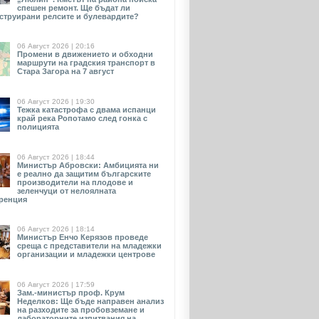
спешен ремонт. Ще бъдат ли
струирани релсите и булевардите?
06 Август 2026 | 20:16
Промени в движението и обходни
маршрути на градския транспорт в
Стара Загора на 7 август
06 Август 2026 | 19:30
Тежка катастрофа с двама испанци
край река Ропотамо след гонка с
полицията
06 Август 2026 | 18:44
Министър Абровски: Амбицията ни
е реално да защитим българските
производители на плодове и
зеленчуци от нелоялната
ренция
06 Август 2026 | 18:14
Министър Енчо Керязов проведе
среща с представители на младежки
организации и младежки центрове
06 Август 2026 | 17:59
Зам.-министър проф. Крум
Неделков: Ще бъде направен анализ
на разходите за пробовземане и
лабораторните изпитвания на