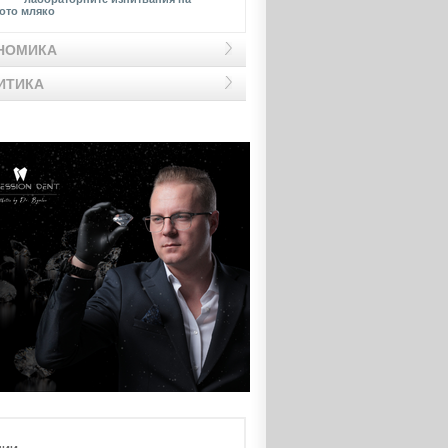
ото мляко
НОМИКА
ИТИКА