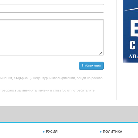
Публикувай
 мнения, съдържащи нецензурни квалификации, обиди на расова,
оворност за мненията, качени в cross.bg от потребителите.
РУСИЯ
ПОЛИТИКА