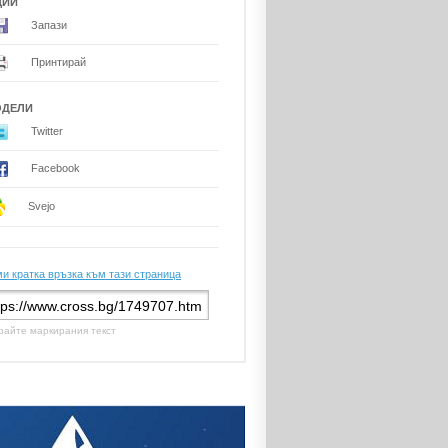
ЦИИ
Запази
Принтирай
ОДЕЛИ
Twitter
Facebook
Svejo
и кратка връзка към тази страница
райте маркирания текст