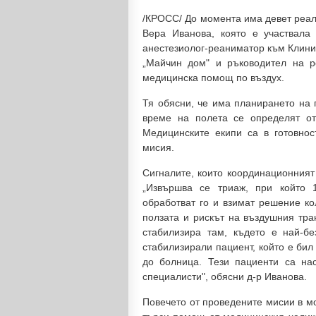
/КРОСС/ До момента има девет реал
Вера Иванова, която е участвала
анестезиолог-реаниматор към Клини
„Майчин дом" и ръководител на р
медицинска помощ по въздух.
Тя обясни, че има планирането на 
време на полета се определят от
Медицинските екипи са в готовно
мисия.
Сигналите, които координационният
„Извършва се триаж, при който 
обработват го и взимат решение ко
ползата и рискът на въздушния тра
стабилизира там, където е най-б
стабилизирали пациент, който е бил
до болница. Тези пациенти са на
специалисти", обясни д-р Иванова.
Повечето от проведените мисии в мо