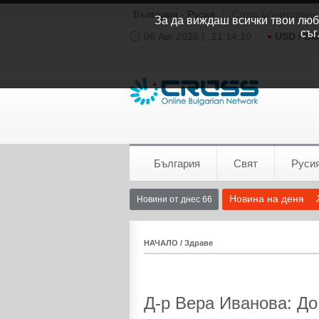
България - Русия
|
Cross мониторинг
За да виждаш всички твои люби
съг
06 Авг 2026 |
21:14:10
USD / B
Времето:
София
0°C
България
Свят
Руси
Новина на деня
Новини от днес 66
НАЧАЛО
/
Здраве
Д-р Вера Иванова: Д