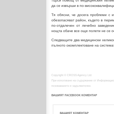
търси помощ от медицинския хелико
да се извърши в по-висококвалифици
Тя обясни, че досега проблеми с 
обезопасяват район, където в перим
по-отдалечен от лечебно заведени
нощта обаче все още полети не се о
Следващите два медицински хеликопт
пълното окомплектоване на системат
Copyright © CROSS Agency Ltd.
При използване на съдържание от Информацио
позоваването е задължително.
ВАШИЯТ FACEBOOK КОМЕНТАР
ВАШИЯТ КОМЕНТАР