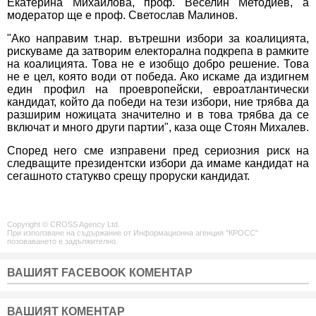
Екатерина Михайлова, проф. Веселин Методиев, а
модератор ще е проф. Светослав Малинов.
"Ако направим т.нар. вътрешни избори за коалицията,
рискуваме да затворим електорална подкрепа в рамките
на коалицията. Това не е изобщо добро решение. Това
не е цел, която води от победа. Ако искаме да издигнем
един профил на проевропейски, евроатлантически
кандидат, който да победи на тези избори, ние трябва да
разширим ножицата значително и в това трябва да се
включат и много други партии", каза още Стоян Михалев.
Според него сме изправени пред сериозния риск на
следващите президентски избори да имаме кандидат на
сегашното статукво срещу проруски кандидат.
Copyright © CROSS Agency Ltd.
При използване на съдържание от Информационна агенция "КРОСС"
позоваването е задължително.
ВАШИЯТ FACEBOOK КОМЕНТАР
ВАШИЯТ КОМЕНТАР