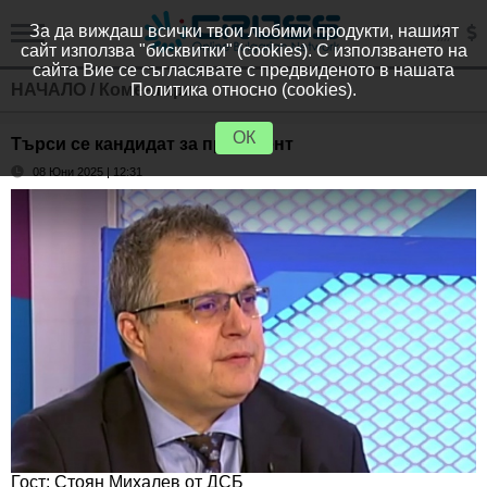
За да виждаш всички твои любими продукти, нашият
сайт използва "бисквитки" (cookies). С използването на
сайта Вие се съгласявате с предвиденото в нашата
НАЧАЛО
/
Коментари
Политика относно (cookies).
ОК
Търси се кандидат за президент
08 Юни 2025 | 12:31
Гост: Стоян Михалев от ДСБ