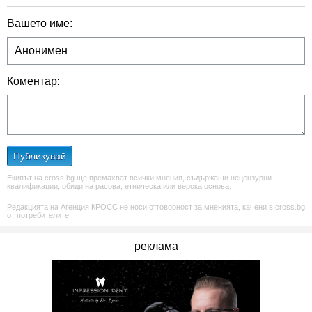
Вашето име:
Коментар:
Публикувай
Екипът на cross.bg ще премахват всички мнения, съдържащи нецензурни
квалификации, обиди на расова, етническа или верска основа.
Редакцията на Агенция КРОСС не носи отговорност за мненията, качени в cross.bg
от потребителите.
реклама