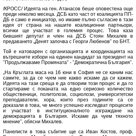
/КРОСС/ Идеята на ген. Атанасов беше оповестена още
преди няколко месеца. ДСБ като част от коалицията ПП-
ДБ е само е инициатор, но имаме пълно съгласие в тази
идея от страна на нашите коалиционни партньори,
всички ще участват в големия процес. Това каза
бившият депутат и член на ДСБ Стоян Михалев в
предаването „Денят започва с Георги Любенов" по БНТ.
Той е натоварен с организацията и координацията на
вътрешните избори на единен кандидат за президент на
"Продължаваме Промяната" - "Демократична България".
„На Кръглата маса на 16 юни в София не се каним нас
самите, за да се чуем ние какво искаме да си кажем.
Идеята на тази среща е да отворим този процес и да го
стартираме с поканата на едно сериозно количество
общественици, политолози, социолози, университетски
преподаватели, хора, които през годините са се
доказали в това, че много успешно изследват процесите
и участват в институционалното изграждане на
демокрацията в България. Искаме да чуем тяхното
мнение", обясни Михалев.
Панелисти в това събитие ще са Иван Костов, проф.