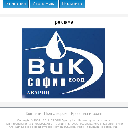
България
Икономика
Политика
реклама
Контакти
Пълна версия
Кросс мониторинг
Copyright © 2002 - 2018
CROSS Agency Ltd.
Всички права запазени.
При използване на информация от Агенция "КРОСС" позоваването е задължително.
Агенция Кросс не носи отговорност за съдържанието на външни уебстраници.