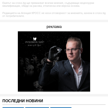
Екипът на cross.bg ще премахват всички мнения, съдържащи нецензурни
квалификации, обиди на расова, етническа или верска основа.
Редакцията на Агенция КРОСС не носи отговорност за мненията, качени в cross.bg
от потребителите.
реклама
ПОСЛЕДНИ НОВИНИ