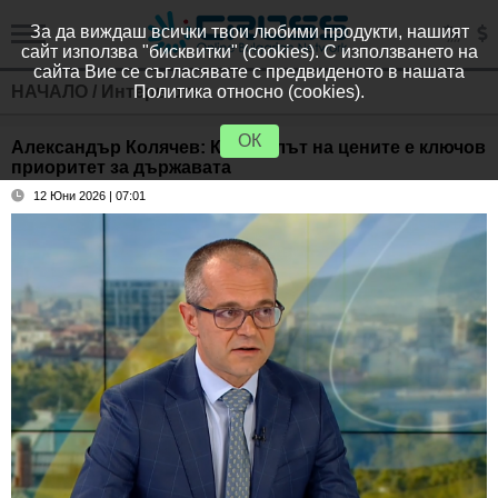
За да виждаш всички твои любими продукти, нашият
сайт използва "бисквитки" (cookies). С използването на
сайта Вие се съгласявате с предвиденото в нашата
НАЧАЛО
/
Интервюта
Политика относно (cookies).
ОК
Александър Колячев: Контролът на цените е ключов
приоритет за държавата
12 Юни 2026 | 07:01