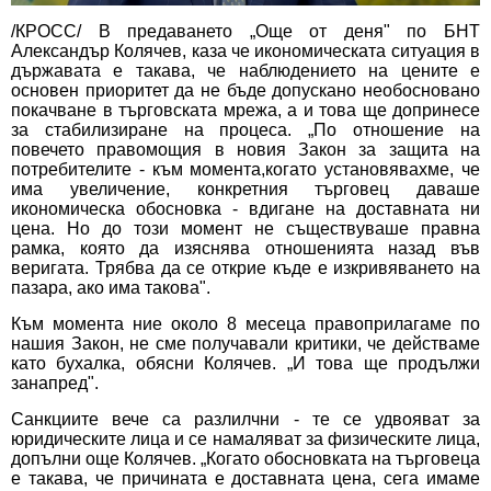
/КРОСС/ В предаването „Още от деня" по БНТ
Александър Колячев, каза че икономическата ситуация в
държавата е такава, че наблюдението на цените е
основен приоритет да не бъде допускано необосновано
покачване в търговската мрежа, а и това ще допринесе
за стабилизиране на процеса. „По отношение на
повечето правомощия в новия Закон за защита на
потребителите - към момента,когато установявахме, че
има увеличение, конкретния търговец даваше
икономическа обосновка - вдигане на доставната ни
цена. Но до този момент не съществуваше правна
рамка, която да изяснява отношенията назад във
веригата. Трябва да се открие къде е изкривяването на
пазара, ако има такова".
Към момента ние около 8 месеца правоприлагаме по
нашия Закон, не сме получавали критики, че действаме
като бухалка, обясни Колячев. „И това ще продължи
занапред".
Санкциите вече са разлилчни - те се удвояват за
юридическите лица и се намаляват за физическите лица,
допълни още Колячев. „Когато обосновката на търговеца
е такава, че причината е доставната цена, сега имаме