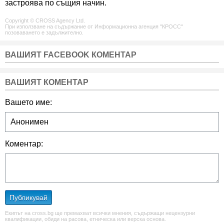
застроява по същия начин.
Copyright © CROSS Agency Ltd.
При използване на съдържание от Информационна агенция "КРОСС"
позоваването е задължително.
ВАШИЯТ FACEBOOK КОМЕНТАР
ВАШИЯТ КОМЕНТАР
Вашето име:
Коментар:
Публикувай
Екипът на cross.bg ще премахват всички мнения, съдържащи нецензурни
квалификации, обиди на расова, етническа или верска основа.