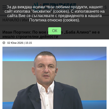
За да виждаш всички твои любими продукти, нашият
сайт използва "бисквитки" (cookies). С използването на
сайта Вие се съгласявате с предвиденото в нашата
НАЧАЛО
/
Интервюта
Политика относно (cookies).
ОК
Иван Портних: По мое време в „Баба Алино“ не е
имало строителни дейности
02 Юни 2026 | 15:15