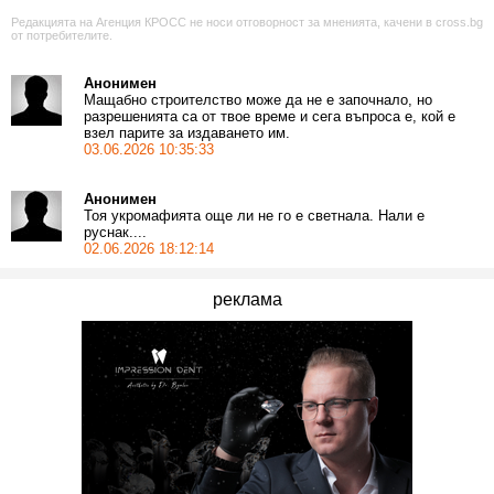
Редакцията на Агенция КРОСС не носи отговорност за мненията, качени в cross.bg
от потребителите.
Анонимен
Мащабно строителство може да не е започнало, но
разрешенията са от твое време и сега въпроса е, кой е
взел парите за издаването им.
03.06.2026 10:35:33
Анонимен
Тоя укромафията още ли не го е светнала. Нали е
руснак....
02.06.2026 18:12:14
реклама