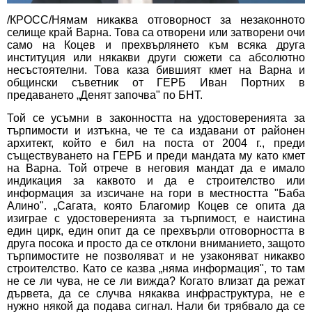
/КРОСС/Нямам никаква отговорност за незаконното
селище край Варна. Това са отворени или затворени очи
само на Коцев и прехвърлянето към всяка друга
институция или някакви други сюжети са абсолютно
несъстоятелни. Това каза бившият кмет на Варна и
общински съветник от ГЕРБ Иван Портних в
предаването „Денят започва" по БНТ.
Той се усъмни в законността на удостоверенията за
търпимости и изтъкна, че те са издавани от районен
архитект, който е бил на поста от 2004 г., преди
съществуването на ГЕРБ и преди мандата му като кмет
на Варна. Той отрече в неговия мандат да е имало
индикация за каквото и да е строителство или
информация за изсичане на гори в местността "Баба
Алино". „Сагата, която Благомир Коцев се опита да
изиграе с удостоверенията за търпимост, е наистина
един цирк, един опит да се прехвърли отговорността в
друга посока и просто да се отклони вниманието, защото
търпимостите не позволяват и не узаконяват никакво
строителство. Като се казва „няма информация", то там
не се ли чува, не се ли вижда? Когато влизат да режат
дървета, да се случва някаква инфраструктура, не е
нужно някой да подава сигнал. Нали би трябвало да се