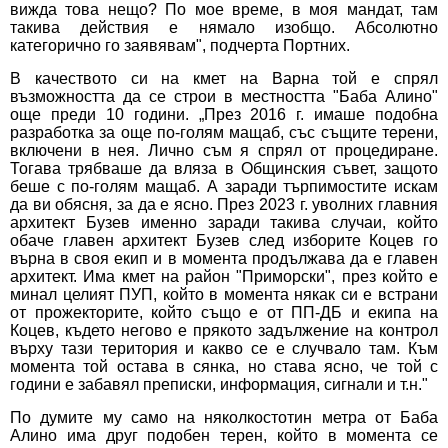
вижда това нещо? По мое време, в моя мандат, там
такива действия е нямало изобщо. Абсолютно
категорично го заявявам", подчерта Портних.
В качеството си на кмет на Варна той е спрял
възможността да се строи в местността "Баба Алино"
още преди 10 години. „През 2016 г. имаше подобна
разработка за още по-голям мащаб, със същите терени,
включени в нея. Лично съм я спрял от процедиране.
Тогава трябваше да вляза в Общинския съвет, защото
беше с по-голям мащаб. А заради търпимостите искам
да ви обясня, за да е ясно. През 2023 г. уволних главния
архитект Бузев именно заради такива случаи, който
обаче главен архитект Бузев след изборите Коцев го
върна в своя екип и в момента продължава да е главен
архитект. Има кмет на район "Приморски", през който е
минал целият ПУП, който в момента някак си е встрани
от прожекторите, който също е от ПП-ДБ и екипа на
Коцев, където негово е прякото задължение на контрол
върху тази територия и какво се е случвало там. Към
момента той остава в сянка, но става ясно, че той с
години е забавял преписки, информация, сигнали и т.н."
По думите му само на няколкостотин метра от Баба
Алино има друг подобен терен, който в момента се