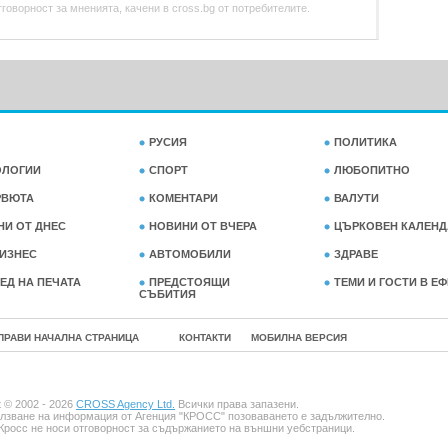
оворност за мненията, качени в cross.bg от потребителите.
РУСИЯ
ПОЛИТИКА
ОЛОГИИ
СПОРТ
ЛЮБОПИТНО
РВЮТА
КОМЕНТАРИ
ВАЛУТИ
НИ ОТ ДНЕС
НОВИНИ ОТ ВЧЕРА
ЦЪРКОВЕН КАЛЕНД
ИЗНЕС
АВТОМОБИЛИ
ЗДРАВЕ
ЕД НА ПЕЧАТА
ПРЕДСТОЯЩИ
ТЕМИ И ГОСТИ В Е
СЪБИТИЯ
ПРАВИ НАЧАЛНА СТРАНИЦА
КОНТАКТИ
МОБИЛНА ВЕРСИЯ
t © 2002 - 2026
CROSS Agency Ltd.
Всички права запазени.
лзване на информация от Агенция "КРОСС" позоваването е задължително.
Кросс не носи отговорност за съдържанието на външни уебстраници.