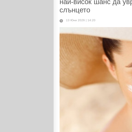
най-висок шанс да ув
слънцето
13 Юни 2026 | 14:20