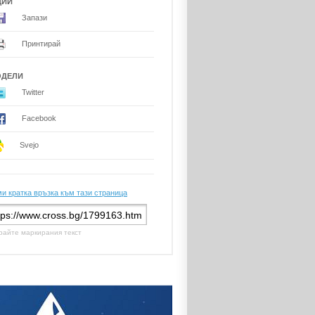
ЦИИ
Запази
Принтирай
ОДЕЛИ
Twitter
Facebook
Svejo
и кратка връзка към тази страница
райте маркирания текст