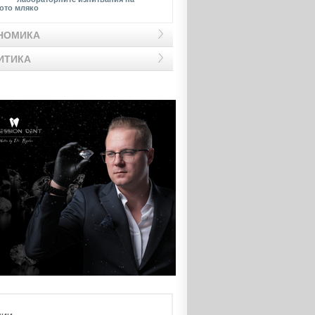
ото мляко
НОМИКА
ИТИКА