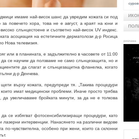
суров
ИКО
дмици имаме най-висок шанс да увредим кожата си под
за повечето хора, това не е август, а краят на юни и
ПОЛ
-високо слънцестоене и съответно най-висок UV индекс.
ската асоциация на естетичните дерматолози д-р Росица
реклама
по Нова телевизия.
ряг или в планината, е задължително в часовете от 11:00
а да се научим да ползваме не само слънцезащита, но и
ациентите да слагат и слънцезащитна фланелка, когато
пълни д-р Денчева.
щети върху кожата, предупреди тя. „Такива процедури
 които имат медицински проблеми. Иначе просто трябва
 да увеличаваме бройката минути, за да не е толкова
 да се избягват фотосенсибилизиращи процедури, като
и лазерни интервенции. Нанасянето на различни видове
а по-чувствителна, особено при жени, които са склонни
ът.