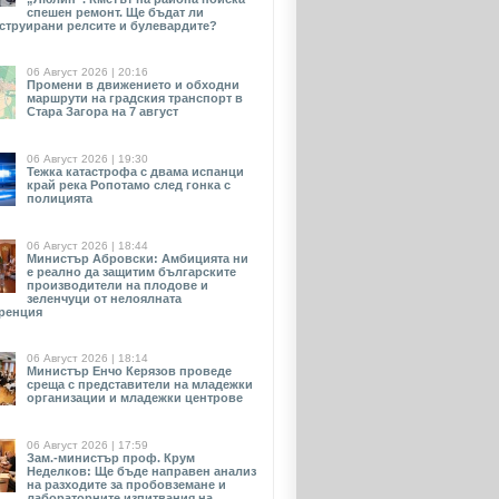
спешен ремонт. Ще бъдат ли
струирани релсите и булевардите?
06 Август 2026 | 20:16
Промени в движението и обходни
маршрути на градския транспорт в
Стара Загора на 7 август
06 Август 2026 | 19:30
Тежка катастрофа с двама испанци
край река Ропотамо след гонка с
полицията
06 Август 2026 | 18:44
Министър Абровски: Амбицията ни
е реално да защитим българските
производители на плодове и
зеленчуци от нелоялната
ренция
06 Август 2026 | 18:14
Министър Енчо Керязов проведе
среща с представители на младежки
организации и младежки центрове
06 Август 2026 | 17:59
Зам.-министър проф. Крум
Неделков: Ще бъде направен анализ
на разходите за пробовземане и
лабораторните изпитвания на