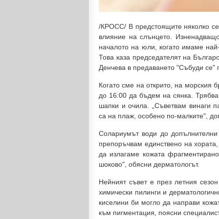
/КРОСС/ В предстоящите няколко се
влияние на слънцето. Изненадващо 
началото на юли, когато имаме най
Това каза председателят на Българ
Денчева в предаването "Събуди се" 
Когато сме на открито, на морския б
до 16:00 да бъдем на сянка. Трябв
шапки и очила. „Съветвам винаги п
са на плаж, особено по-малките", до
Солариумът води до допълнителни 
препоръчвам единствено на хората,
да излагаме кожата фрагментирано,
шоково", обясни дерматологът.
Нейният съвет е през летния сезон
химически пилинги и дерматологичн
киселини би могло да направи кожат
към пигментация, поясни специалист