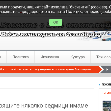
Контакти
|
Реклама
|
Общи условия
|
Избори за парламен
ми продукти, нашият сайт използва "бисквитки" (cookies). 
ласявате с предвиденото в нашата Политика относно (cooki
GN
1.1542
GBP / BGN
0.8571
CHF / BGN
0.9346
Радиац
ОК
я
Политика
Икономика
Култура
Техноло
Жълт код за опасни горещини в почти цяла България
ПОСЛЕ
БЪЛ
тоящите няколко седмици имаме