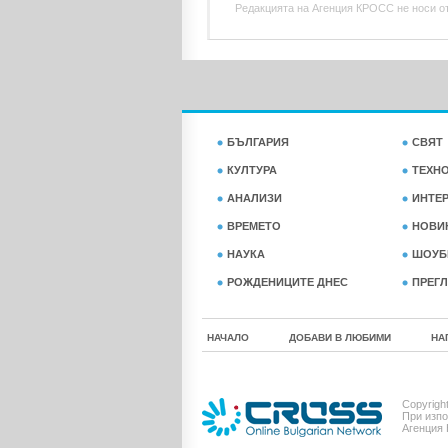
Редакцията на Агенция КРОСС не носи отг
БЪЛГАРИЯ
СВЯТ
КУЛТУРА
ТЕХН
АНАЛИЗИ
ИНТЕ
ВРЕМЕТО
НОВИ
НАУКА
ШОУБ
РОЖДЕНИЦИТЕ ДНЕС
ПРЕГЛ
НАЧАЛО
ДОБАВИ В ЛЮБИМИ
НА
Copyrigh
При изпо
Агенция 