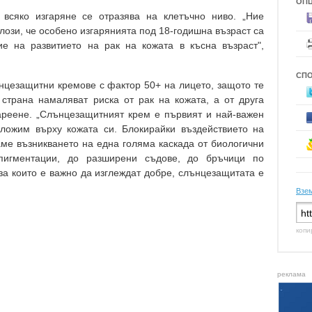
ОП
 всяко изгаряне се отразява на клетъчно ниво. „Ние
ози, че особено изгарянията под 18-годишна възраст са
е на развитието на рак на кожата в късна възраст",
СП
нцезащитни кремове с фактор 50+ на лицето, защото те
страна намаляват риска от рак на кожата, а от друга
ареене. „Слънцезащитният крем е първият и най-важен
сложим върху кожата си. Блокирайки въздействието на
аме възникването на една голяма каскада от биологични
пигментации, до разширени съдове, до бръчици по
 за които е важно да изглеждат добре, слънцезащитата е
Взем
копи
реклама