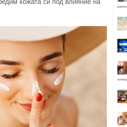
редим кожата си под влияние на
рекон
конку