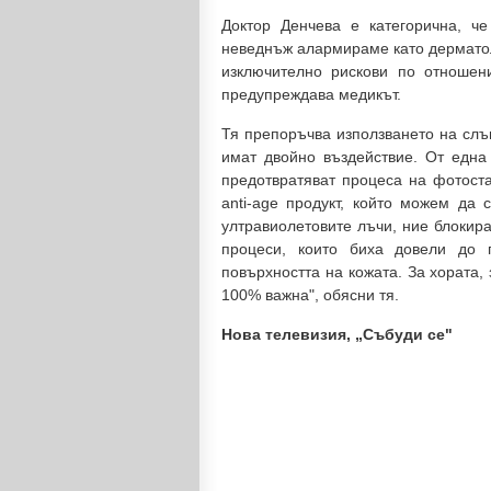
Доктор Денчева е категорична, че
неведнъж алармираме като дерматол
изключително рискови по отношени
предупреждава медикът.
Тя препоръчва използването на слъ
имат двойно въздействие. От една 
предотвратяват процеса на фотост
anti-age продукт, който можем да 
ултравиолетовите лъчи, ние блокир
процеси, които биха довели до 
повърхността на кожата. За хората,
100% важна", обясни тя.
Нова телевизия, „Събуди се"