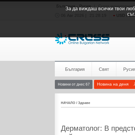
България - Русия
|
Cross мониторинг
За да виждаш всички твои люби
съг
06 Авг 2026 |
21:28:19
USD / B
Времето:
София
0°C
България
Свят
Руси
Новина на деня
Новини от днес 67
НАЧАЛО
/
Здраве
Дерматолог: В предс