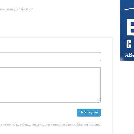
нна агенция "КРОСС"
Публикувай
 мнения, съдържащи нецензурни квалификации, обиди на расова,