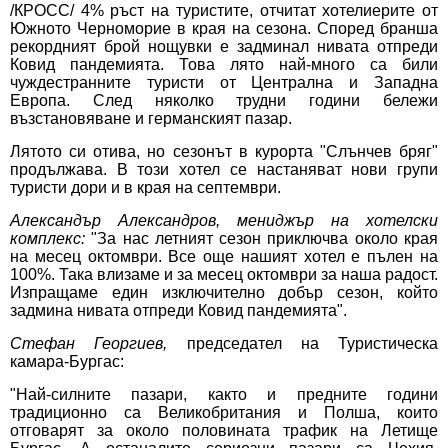
/КРОСС/ 4% ръст на туристите, отчитат хотелиерите от
Южното Черноморие в края на сезона. Според бранша
рекордният брой нощувки е задминал нивата отпреди
Ковид пандемията. Това лято най-много са били
чуждестранните туристи от Централна и Западна
Европа. След няколко трудни години бележи
възстановяване и германският пазар.
Лятото си отива, но сезонът в курорта "Слънчев бряг"
продължава. В този хотел се настаняват нови групи
туристи дори и в края на септември.
Александър Александров, мениджър на хотелски
комплекс:
"За нас летният сезон приключва около края
на месец октомври. Все още нашият хотел е пълен на
100%. Така влизаме и за месец октомври за наша радост.
Изпращаме един изключително добър сезон, който
задмина нивата отпреди Ковид пандемията".
Стефан Георгиев,
председател на Туристическа
камара-Бургас:
"Най-силните пазари, както и предните години
традиционно са Великобритания и Полша, които
отговарят за около половината трафик на Летище