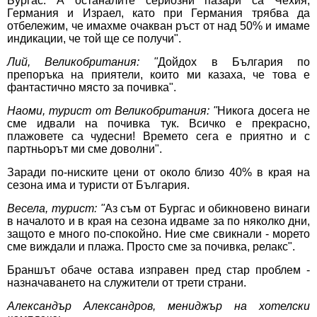
Бургас. А останалите сериозни пазари са Чехия,
Германия и Израел, като при Германия трябва да
отбележим, че имахме очакван ръст от над 50% и имаме
индикации, че той ще се получи".
Лий, Великобритания: "
Дойдох в България по
препоръка на приятели, които ми казаха, че това е
фантастично място за почивка".
Наоми, турист от Великобритания: "
Никога досега не
сме идвали на почивка тук. Всичко е прекрасно,
плажовете са чудесни! Времето сега е приятно и с
партньорът ми сме доволни".
Заради по-ниските цени от около близо 40% в края на
сезона има и туристи от България.
Весела, турист: "
Аз съм от Бургас и обикновено винаги
в началото и в края на сезона идваме за по няколко дни,
защото е много по-спокойно. Ние сме свикнали - морето
сме виждали и плажа. Просто сме за почивка, релакс".
Браншът обаче остава изправен пред стар проблем -
назначаването на служители от трети страни.
Александър Александров, мениджър на хотелски