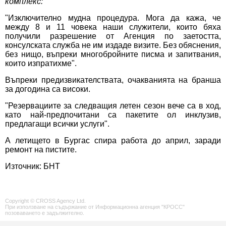
комплекс:
"Изключително мудна процедура. Мога да кажа, че
между 8 и 11 човека наши служители, които бяха
получили разрешение от Агенция по заетостта,
консулската служба не им издаде визите. Без обяснения,
без нищо, въпреки многобройните писма и запитвания,
които изпратихме".
Въпреки предизвикателствата, очакванията на бранша
за догодина са високи.
"Резервациите за следващия летен сезон вече са в ход,
като най-предпочитани са пакетите ол инклузив,
предлагащи всички услуги".
А летището в Бургас спира работа до април, заради
ремонт на пистите.
Източник: БНТ
Copyright © CROSS Agency Ltd.
При използване на съдържание от Информационна агенция "КРОСС"
позоваването е задължително.