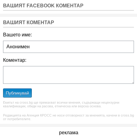
ВАШИЯТ FACEBOOK КОМЕНТАР
ВАШИЯТ КОМЕНТАР
Вашето име:
Коментар:
Публикувай
Екипът на cross.bg ще премахват всички мнения, съдържащи нецензурни
квалификации, обиди на расова, етническа или верска основа.
Редакцията на Агенция КРОСС не носи отговорност за мненията, качени в cross.bg
от потребителите.
реклама