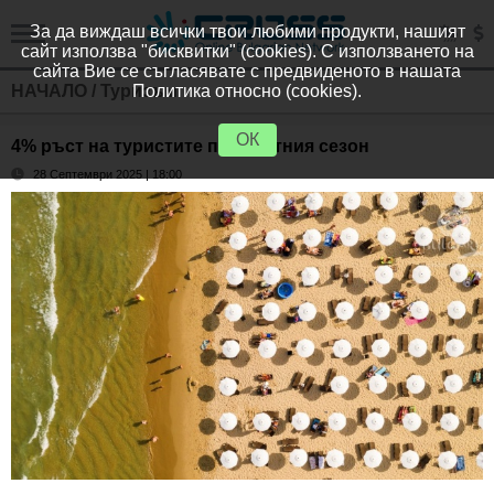
За да виждаш всички твои любими продукти, нашият
сайт използва "бисквитки" (cookies). С използването на
сайта Вие се съгласявате с предвиденото в нашата
НАЧАЛО
/
Туризъм
Политика относно (cookies).
ОК
4% ръст на туристите през летния сезон
28 Септември 2025 | 18:00