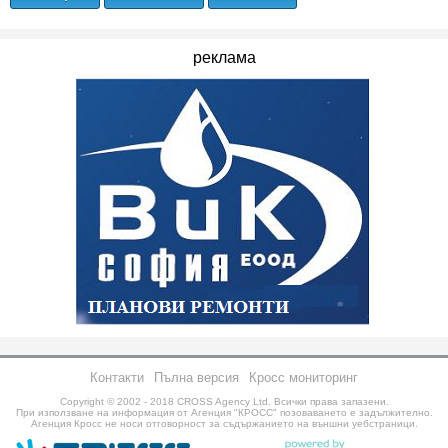
реклама
Контакти
Пълна версия
Кросс мониторинг
Copyright © 2002 - 2018
CROSS Agency Ltd.
Всички права запазени.
При използване на информация от Агенция "КРОСС" позоваването е задължително.
Агенция Кросс не носи отговорност за съдържанието на външни уебстраници.