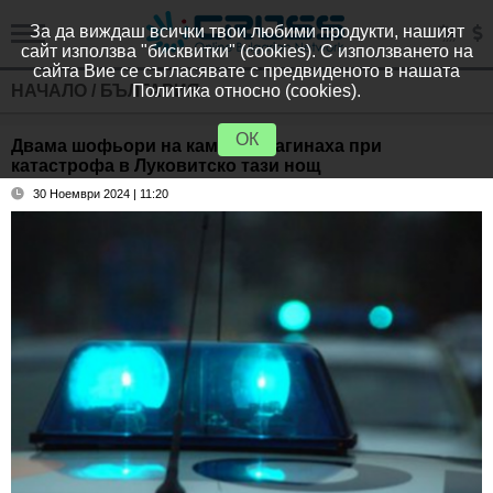
За да виждаш всички твои любими продукти, нашият
сайт използва "бисквитки" (cookies). С използването на
сайта Вие се съгласявате с предвиденото в нашата
НАЧАЛО
/
БЪЛГАРИЯ
Политика относно (cookies).
ОК
Двама шофьори на камиони загинаха при
катастрофа в Луковитско тази нощ
30 Ноември 2024 | 11:20