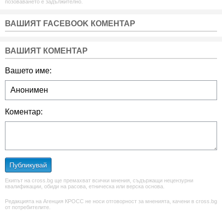
позоваването е задължително.
ВАШИЯТ FACEBOOK КОМЕНТАР
ВАШИЯТ КОМЕНТАР
Вашето име:
Коментар:
Публикувай
Екипът на cross.bg ще премахват всички мнения, съдържащи нецензурни
квалификации, обиди на расова, етническа или верска основа.
Редакцията на Агенция КРОСС не носи отговорност за мненията, качени в cross.bg
от потребителите.