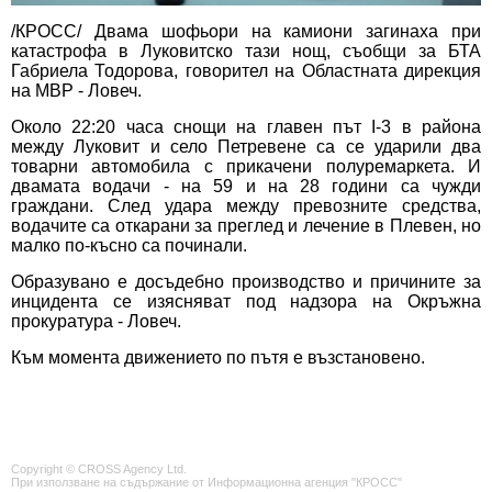
/КРОСС/ Двама шофьори на камиони загинаха при
катастрофа в Луковитско тази нощ, съобщи за БТА
Габриела Тодорова, говорител на Областната дирекция
на МВР - Ловеч.
Около 22:20 часа снощи на главен път I-3 в района
между Луковит и село Петревене са се ударили два
товарни автомобила с прикачени полуремаркета. И
двамата водачи - на 59 и на 28 години са чужди
граждани. След удара между превозните средства,
водачите са откарани за преглед и лечение в Плевен, но
малко по-късно са починали.
Образувано е досъдебно производство и причините за
инцидента се изясняват под надзора на Окръжна
прокуратура - Ловеч.
Към момента движението по пътя е възстановено.
Copyright © CROSS Agency Ltd.
При използване на съдържание от Информационна агенция "КРОСС"