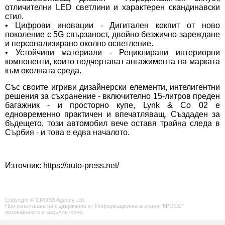
отличителни LED светлини и характерен скандинавски
стил.
• Цифрови иновации - Дигитален кокпит от ново
поколение с 5G свързаност, двойно безжично зареждане
и персонализирано околно осветление.
• Устойчиви материали - Рециклирани интериорни
компоненти, които подчертават ангажимента на марката
към околната среда.
Със своите игриви дизайнерски елементи, интелигентни
решения за съхранение - включително 15-литров преден
багажник - и просторно купе, Lynk & Co 02 е
едновременно практичен и впечатляващ. Създаден за
бъдещето, този автомобил вече оставя трайна следа в
Сърбия - и това е едва началото.
Източник:
https://auto-press.net/
Copyright © CROSS Agency Ltd.
При използване на съдържание от Информационна агенция "КРОСС"
позоваването е задължително.