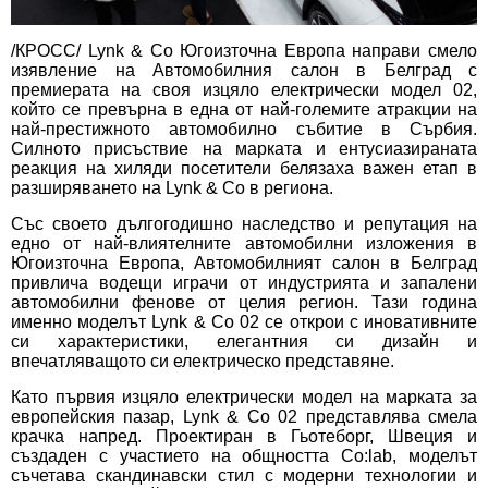
/КРОСС/ Lynk & Co Югоизточна Европа направи смело
изявление на Автомобилния салон в Белград с
премиерата на своя изцяло електрически модел 02,
който се превърна в една от най-големите атракции на
най-престижното автомобилно събитие в Сърбия.
Силното присъствие на марката и ентусиазираната
реакция на хиляди посетители белязаха важен етап в
разширяването на Lynk & Co в региона.
Със своето дългогодишно наследство и репутация на
едно от най-влиятелните автомобилни изложения в
Югоизточна Европа, Автомобилният салон в Белград
привлича водещи играчи от индустрията и запалени
автомобилни фенове от целия регион. Тази година
именно моделът Lynk & Co 02 се открои с иновативните
си характеристики, елегантния си дизайн и
впечатляващото си електрическо представяне.
Като първия изцяло електрически модел на марката за
европейския пазар, Lynk & Co 02 представлява смела
крачка напред. Проектиран в Гьотеборг, Швеция и
създаден с участието на общността Co:lab, моделът
съчетава скандинавски стил с модерни технологии и