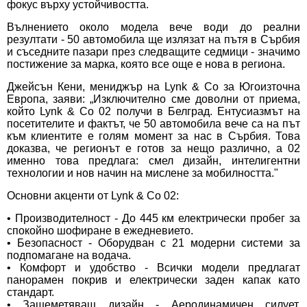
фокус върху устойчивостта.
Вълнението около модела вече води до реални
резултати - 50 автомобила ще излязат на пътя в Сърбия
и съседните пазари през следващите седмици - значимо
постижение за марка, която все още е нова в региона.
Джейсън Кени, мениджър на Lynk & Co за Югоизточна
Европа, заяви: „Изключително сме доволни от приема,
който Lynk & Co 02 получи в Белград. Ентусиазмът на
посетителите и фактът, че 50 автомобила вече са на път
към клиентите е голям момент за нас в Сърбия. Това
доказва, че регионът е готов за нещо различно, а 02
именно това предлага: смел дизайн, интелигентни
технологии и нов начин на мислене за мобилността."
Основни акценти от Lynk & Co 02:
• Производителност - До 445 км електрически пробег за
спокойно шофиране в ежедневието.
• Безопасност - Оборудван с 21 модерни системи за
подпомагане на водача.
• Комфорт и удобство - Всички модели предлагат
панорамен покрив и електрически заден капак като
стандарт.
• Зашеметяващ дизайн - Аеродинамичен силует,