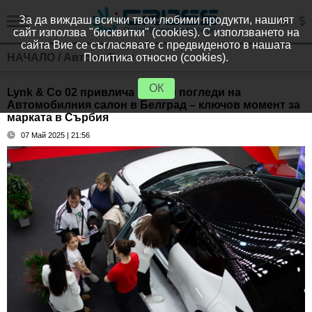
За да виждаш всички твои любими продукти, нашият
сайт използва "бисквитки" (cookies). С използването на
сайта Вие се съгласявате с предвиденото в нашата
НАЧАЛО
/
Автомобили
Политика относно (cookies).
ОК
Lynk & Co 02 привлича всички погледи на
Автомобилния салон в Белград – ключов момент за
марката в Сърбия
07 Май 2025 | 21:56