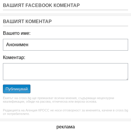
ВАШИЯТ FACEBOOK КОМЕНТАР
ВАШИЯТ КОМЕНТАР
Вашето име:
Коментар:
Публикувай
Екипът на cross.bg ще премахват всички мнения, съдържащи нецензурни
квалификации, обиди на расова, етническа или верска основа.
Редакцията на Агенция КРОСС не носи отговорност за мненията, качени в cross.bg
от потребителите.
реклама