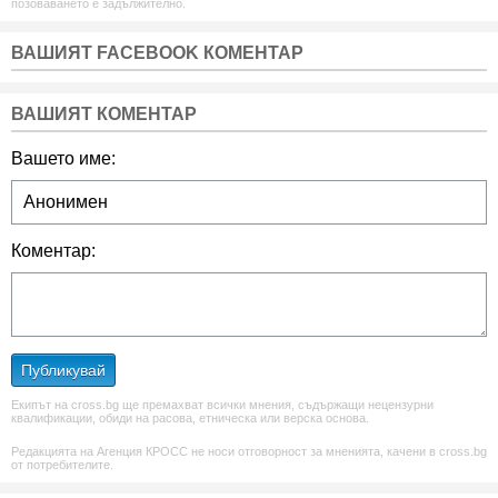
позоваването е задължително.
ВАШИЯТ FACEBOOK КОМЕНТАР
ВАШИЯТ КОМЕНТАР
Вашето име:
Коментар:
Публикувай
Екипът на cross.bg ще премахват всички мнения, съдържащи нецензурни
квалификации, обиди на расова, етническа или верска основа.
Редакцията на Агенция КРОСС не носи отговорност за мненията, качени в cross.bg
от потребителите.