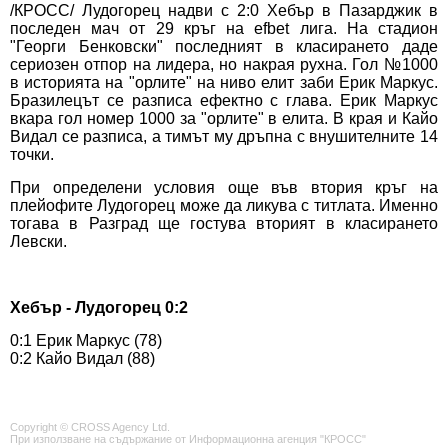
/КРОСС/ Лудогорец надви с 2:0 Хебър в Пазарджик в
последен мач от 29 кръг на efbet лига. На стадион
"Георги Бенковски" последният в класирането даде
сериозен отпор на лидера, но накрая рухна. Гол №1000
в историята на "орлите" на ниво елит заби Ерик Маркус.
Бразилецът се разписа ефектно с глава. Ерик Маркус
вкара гол номер 1000 за "орлите" в елита. В края и Кайо
Видал се разписа, а тимът му дръпна с внушителните 14
точки.
При определени условия още във втория кръг на
плейофите Лудогорец може да ликува с титлата. Именно
тогава в Разград ще гостува вторият в класирането
Левски.
Хебър - Лудогорец 0:2
0:1 Ерик Маркус (78)
0:2 Кайо Видал (88)
Copyright © CROSS Agency Ltd.
При използване на съдържание от Информационна агенция "КРОСС"