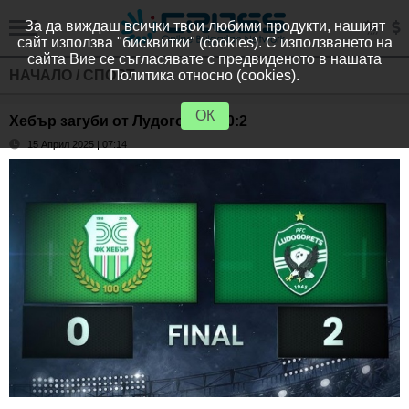
За да виждаш всички твои любими продукти, нашият
сайт използва "бисквитки" (cookies). С използването на
сайта Вие се съгласявате с предвиденото в нашата
НАЧАЛО
/
СПОРТ
Политика относно (cookies).
ОК
Хебър загуби от Лудогорец с 0:2
15 Април 2025 | 07:14