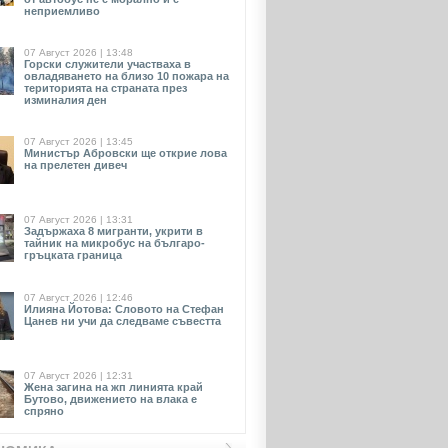
неприемливо
07 Август 2026 | 13:48
Горски служители участваха в
овладяването на близо 10 пожара на
територията на страната през
изминалия ден
07 Август 2026 | 13:45
Министър Абровски ще открие лова
на прелетен дивеч
07 Август 2026 | 13:31
Задържаха 8 мигранти, укрити в
тайник на микробус на българо-
гръцката граница
07 Август 2026 | 12:46
Илияна Йотова: Словото на Стефан
Цанев ни учи да следваме съвестта
07 Август 2026 | 12:31
Жена загина на жп линията край
Бутово, движението на влака е
спряно