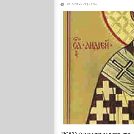
04 Юли 2026 | 06:01
/КРОСС/
Кратко животоописание