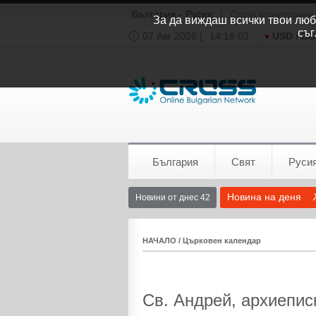
България - Русия
|
Cross мониторинг
За да виждаш всички твои люби
съг
07 Авг 2026 |
14:18:04
USD / B
Времето:
София
0°C
България
Свят
Руси
Новина на деня
Новини от днес 42
НАЧАЛО
/
Църковен календар
Св. Андрей, архиепис