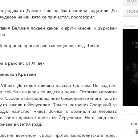
ИКО
л родом от Дамаск, син на благочестиви родители. До
ПОЛ
чудесен начин, като се причастил, проговорил.
реклама
авил Великия покаен канон и други канони и църковни
на.
Пространен православен месецослов, изд. Тавор.
а в ръкопис от XII век
иепископ Критски
 VІІ век. До седемгодишна възраст бил ням. Но веднъж,
ни, той бил изцерен по чудесен начин. Оттогава момчето
е. Особено обикнало да чете божествените книги. Когато
у го завели в Йерусалим. Там св. патриарх Софроний го
дил най-строг живот. Всички го обикнали за неговата
во време арамите превзели Йерусалим. Но и след това
живее в светия град.
ОП
Шестия вселенски събор против монотелитската ерес.