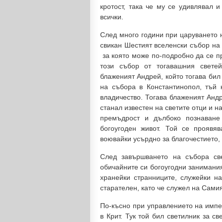
кротост, така че му се удивлявал 
всички.
След много години при царуването 
свикан Шестият вселенски събор на 
­ за която може по-подробно да се 
този събор от тогавашния свете
блаженият Андрей, който тогава бил
на събора в Константинопол, тъй
владичество. Тогава блаженият Андр
станал известен на светите отци и н
премъдрост и дълбоко познаване 
богоугоден живот. Той се проявя
воювайки усърдно за благочестието,
След завършването на събора св
обичайните си богоугодни занимания
хранейки странниците, служейки на
старателен, като че служел на Сами
По-късно при управлението на импе
в Крит. Тук той бил светилник за с