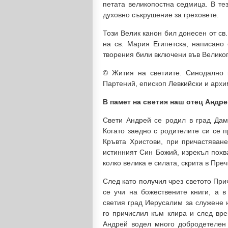
петата великопостна седмица. В те
духовно съкрушение за греховете.
Този Велик канон бил донесен от св
на св. Мария Египетска, написано
творения били включени във Велико
© Жития на светиите. Синодално 
Партений, епископ Левкийски и архи
В памет на светия наш отец Андре
Свети Андрей се родил в град Дам
Когато заедно с родителите си се 
Кръвта Христови, при причастяване
истинният Син Божий, изрекъл похв
колко велика е силата, скрита в Пре
След като получил чрез светото При
се учи на божествените книги, а в
светия град Иерусалим за служене 
го причислил към клира и след вре
Андрей водел много добродетелен 