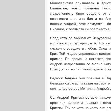
Монотелитите признавали в Христ
Евангелие, което признава Гос
Лъжеучението било осъдено от с
евангелската истина бил и св. Ан
понеже Андрей, вече архидякон, б
Писание, с голямото си благочестие
След като се върнал от Йерусалим
молитва и богоугодни дела. Той се
служел с усърдие и любов. След и
Крит. Той мъдро управлявал паствот
пример. По време на неговото све
Андрей непрестанно се молил Богу 
Благодарните християни отдали това
Веднъж Андрей бил повикан в Цар
близката си смърт и казал на своите
стигнал до остров Митилин, Андрей з
Св. Андрей Критски оставил някол
празници, канони и празнични стих
Критски. Той се чете на части в първ