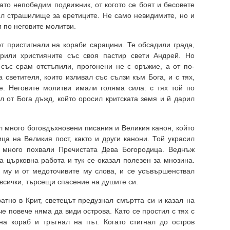
ато непобедим подвижник, от когото се боят и бесовете
бил страшилище за еретиците. Не само невидимите, но и
 по неговите молитви.
т пристигнали на кораби сарацини. Те обсадили града,
орили християните със своя пастир свети Андрей. Но
със срам отстъпили, прогонени не с оръжие, а от по-
 светителя, които изливал със сълзи към Бога, и с тях,
те. Неговите молитви имали голяма сила: с тях той по
 от Бога дъжд, който оросил критската земя и й дарил
л много боговдъхновени писания и Великия канон, който
ца на Великия пост, както и други канони. Той украсил
 много похвали Пречистата Дева Богородица. Веднъж
а църковна работа и тук се оказал полезен за мнозина.
 му и от медоточивите му слова, и се усъвършенствал
 всички, търсещи спасение на душите си.
тно в Крит, светецът предузнал смъртта си и казал на
е повече няма да види острова. Като се простил с тях с
на кораб и тръгнал на път. Когато стигнал до остров