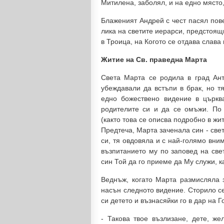
Митилена, заболял, и на едно място
Блаженият Андрей с чест пасял пов
лика на светите иерарси, предстоящ
в Троица, на Когото се отдава слава 
Житие на Св. праведна Марта
Света Марта се родила в град Ант
убеждавали да встъпи в брак, но тя
едно божествено видение в църкв
родителите си и да се омъжи. По 
(както това се описва подробно в жи
Предтеча, Марта заченала син - све
си, тя овдовяла и с най-голямо вни
възпитанието му по заповед на све
син Той да го приеме да Му служи, к
Веднъж, когато Марта размисляла з
насън следното видение. Сторило се
си детето и възнасяйки го в дар на Г
- Такова твое възлизане, дете, ж