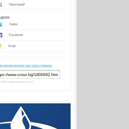
Принтирай
ОДЕЛИ
Twitter
Facebook
Svejo
и кратка връзка към тази страница
райте маркирания текст