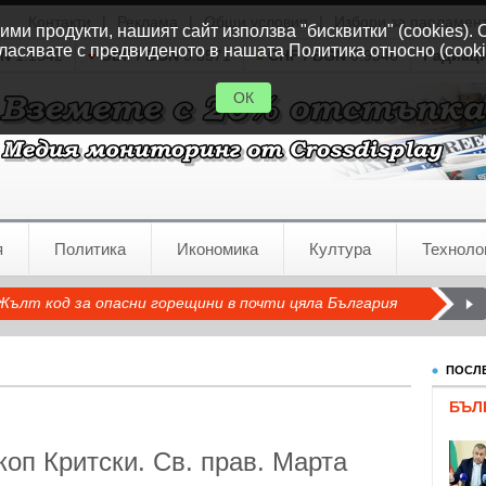
Контакти
|
Реклама
|
Общи условия
|
Избори за парламен
ми продукти, нашият сайт използва "бисквитки" (cookies). 
ласявате с предвиденото в нашата Политика относно (cooki
GN
1.1542
GBP / BGN
0.8571
CHF / BGN
0.9346
Радиац
ОК
я
Политика
Икономика
Култура
Техноло
Жълт код за опасни горещини в почти цяла България
ПОСЛЕ
БЪЛ
коп Критски. Св. прав. Марта