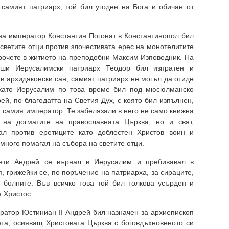
и самият патриарх; той бил угоден на Бога и обичан от
на император Константин Погонат в Константинопол бил
светите отци против злочестивата ерес на монотелитите
прочете в житието на преподобни Максим Изповедник. На
йши Иерусалимски патриарх Теодор бил изпратен и
 в архидяконски сан; самият патриарх не могъл да отиде
 като Иерусалим по това време бил под мюсюлманско
ей, по благодатта на Светия Дух, с която бил изпълнен,
а самия император. Те забелязали в него не само книжна
на догматите на православната Църква, но и свят,
вал против еретиците като доблестен Христов воин и
 много помагал на събора на светите отци.
ети Андрей се върнал в Иерусалим и пребивавал в
, грижейки се, по поръчение на патриарха, за сираците,
 болните. Във всичко това той бил толкова усърден и
я Христос.
ратор Юстиниан II Андрей бил назначен за архиепископ
вета, осияващ Христовата Църква с боговдъхновеното си