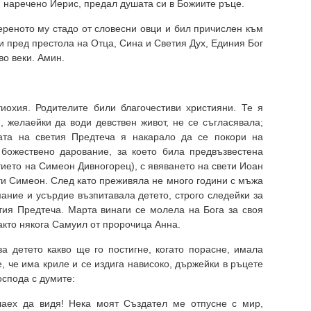
, наречено Иерис, предал душата си в Божиите ръце.
ереното му стадо от словесни овци и бил причислен към
и пред престола на Отца, Сина и Светия Дух, Единия Бог
во веки. Амин.
иохия. Родителите били благочестиви християни. Те я
, желаейки да води девствен живот, не се съгласявала;
ата на светия Предтеча я накарало да се покори на
божествено дарование, за което била предвъзвестена
тието на Симеон Дивногорец), с явяването на свети Иоан
ти Симеон. След като преживяла не много години с мъжа
мание и усърдие възпитавала детето, строго следейки за
тия Предтеча. Марта винаги се молела на Бога за своя
акто някога Самуил от пророчица Анна.
а детето какво ще го постигне, когато порасне, имала
, че има криле и се издига нависоко, държейки в ръцете
оспода с думите:
елаех да видя! Нека моят Създател ме отпусне с мир,