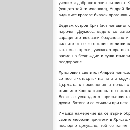
учение и добродетелния си живот. К
(защото той ги изгонвал), Андрей 
видимите врагове бивали прогонвани
Веднъж остров Крит бил нападнат о
наречен Друмеос, където се затв
сарацините воювали безуспешно и 
силните от всяко оръжие молитви на
като със стрели, уязвявал врагове
време на бездъждие и суша измолил
плодородие.
Христовият светител Андрей написа
се пее в четвъртък на петата седми
Църквата с песнопения и почел с
отишъл в Константинопол по някакв
Всеки се услаждал от присъствието
духом. Затова и се стичали при него
Имайки намерение да се върне обра
своите любезни приятели в Христа, ч
последно целуване, той се качил 