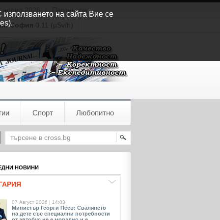
т април 2026
|
Партньори
С използването на сайта Вие се
es).
ия:
София
0.11 (µSv/h)
гии
Спорт
Любопитно
ДНИ НОВИНИ
ГАРИЯ
07 Август 2026 | 14:03
Министър Георги Пеев: Свалянето
на дете със специални потребности
от автобус не е морално и е