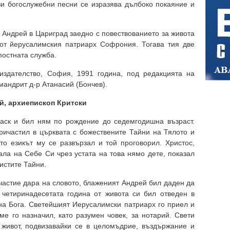
зи богослужебни песни се изразява дълбоко покаяние и
. Андрей в Цариград заедно с повествованието за живота
 от йерусалимския патриарх Софрония. Тогава тия две
постната служба.
издателство, София, 1991 година, под редакцията на
мандрит д-р Атанасий (Бончев).
й, архиепископ Критски
аск и бил ням по рождение до седемгодишна възраст.
причастил в църквата с божествените Тайни на Тялото и
то езикът му се развързал и той проговорил. Христос,
ала на Себе Си чрез устата на това нямо дете, показал
чистите Тайни.
частие дара на словото, блаженият Андрей бил даден да
 четиринадесетата година от живота си бил отведен в
на Бога. Светейшият Иерусалимски патриарх го приел и
ме го назначил, като разумен човек, за нотарий. Свети
живот, подвизавайки се в целомъдрие, въздържание и