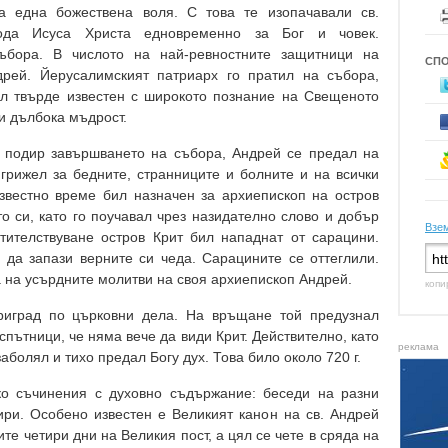
а една божествена воля. С това те изопачавали св.
пода Исуса Христа едновременно за Бог и човек.
ъбора. В числото на най-ревностните защитници на
СП
дрей. Йерусалимският патриарх го пратил на събора,
ил твърде известен с широкото познание на Свещеното
 и дълбока мъдрост.
 подир завършването на събора, Андрей се предал на
 грижел за бедните, странниците и болните и на всички
звестно време бил назначен за архиепископ на остров
о си, като го поучавал чрез назидателно слово и добър
Взем
тителствуване остров Крит бил нападнат от сарацини.
да запази верните си чеда. Сарацините се оттеглили.
 на усърдните молитви на своя архиепископ Андрей.
копи
иград по църковни дела. На връщане той предузнал
 спътници, че няма вече да види Крит. Действително, като
реклама
аболял и тихо предал Богу дух. Това било около 720 г.
ко съчинения с духовно съдържание: беседи на разни
ири. Особено известен е Великият канон на св. Андрей
ите четири дни на Великия пост, а цял се чете в сряда на