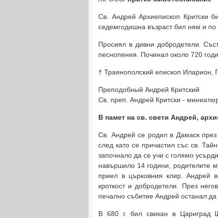
Св. Андрей Архиепископ Критски би
седемгодишна възраст бил ням и по 
Просиял в дивни добродетели. Съст
песнопения. Починал около 720 годи
† Траянополский епископ Иларион, 
Преподобный Андрей Критский
Св. преп. Андрей Критски - миниатюр
В памет на св. свети Андрей, арх
Св. Андрей се родил в Дамаск през
след като се причастил със св. Тай
започнало да се учи с голямо усърди
навършило 14 години, родителите м
приел в църковния клир. Андрей во
кроткост и добродетели. През него
печално събитие Андрей останал да 
В 680 г. бил свикан в Цариград 