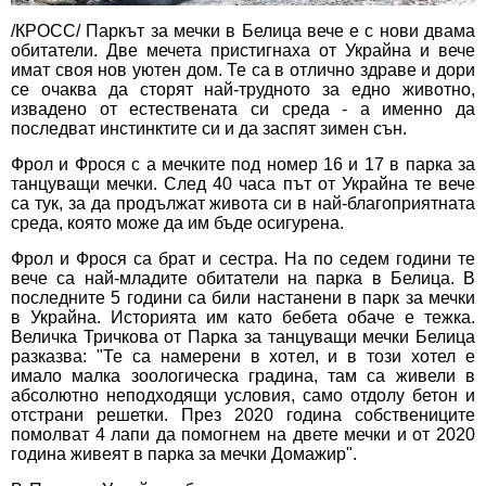
/КРОСС/ Паркът за мечки в Белица вече е с нови двама
обитатели. Две мечета пристигнаха от Украйна и вече
имат своя нов уютен дом. Те са в отлично здраве и дори
се очаква да сторят най-трудното за едно животно,
извадено от естествената си среда - а именно да
последват инстинктите си и да заспят зимен сън.
Фрол и Фрося с а мечките под номер 16 и 17 в парка за
танцуващи мечки. След 40 часа път от Украйна те вече
са тук, за да продължат живота си в най-благоприятната
среда, която може да им бъде осигурена.
Фрол и Фрося са брат и сестра. На по седем години те
вече са най-младите обитатели на парка в Белица. В
последните 5 години са били настанени в парк за мечки
в Украйна. Историята им като бебета обаче е тежка.
Величка Тричкова от Парка за танцуващи мечки Белица
разказва: "Те са намерени в хотел, и в този хотел е
имало малка зоологическа градина, там са живели в
абсолютно неподходящи условия, само отдолу бетон и
отстрани решетки. През 2020 година собствениците
помолват 4 лапи да помогнем на двете мечки и от 2020
година живеят в парка за мечки Домажир".