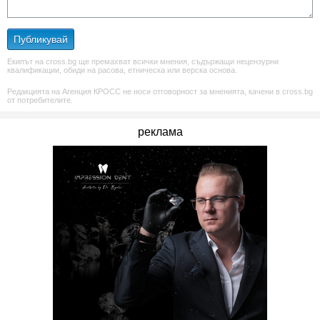
Публикувай
Екипът на cross.bg ще премахват всички мнения, съдържащи нецензурни
квалификации, обиди на расова, етническа или верска основа.
Редакцията на Агенция КРОСС не носи отговорност за мненията, качени в cross.bg
от потребителите.
реклама