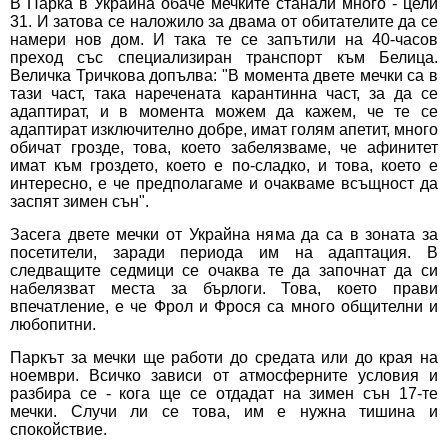
В Парка в Украйна обаче мечките станали много - цели
31. И затова се наложило за двама от обитателите да се
намери нов дом. И така те се запътили на 40-часов
преход със специализиран транспорт към Белица.
Величка Тричкова допълва: "В момента двете мечки са в
тази част, така наречената карантинна част, за да се
адаптират, и в момента можем да кажем, че те се
адаптират изключително добре, имат голям апетит, много
обичат грозде, това, което забелязваме, че афинитет
имат към гроздето, което е по-сладко, и това, което е
интересно, е че предполагаме и очакваме всъщност да
заспят зимен сън".
Засега двете мечки от Украйна няма да са в зоната за
посетители, заради периода им на адаптация. В
следващите седмици се очаква те да започнат да си
набелязват места за бърлоги. Това, което прави
впечатление, е че Фрол и Фрося са много общителни и
любопитни.
Паркът за мечки ще работи до средата или до края на
ноември. Всичко зависи от атмосферните условия и
разбира се - кога ще се отдадат на зимен сън 17-те
мечки. Случи ли се това, им е нужна тишина и
спокойствие.