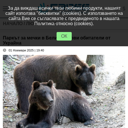
За да виждаш всички твои любими продукти, нашият
сайт използва "бисквитки" (cookies). С използването на
сайта Вие се съгласявате с предвиденото в нашата
НАЧАЛО
/
ЛЮБОПИТНО
Политика относно (cookies).
ОК
Паркът за мечки в Белица с нови обитатели от
Украйна
01 Ноември 2025 | 19:40