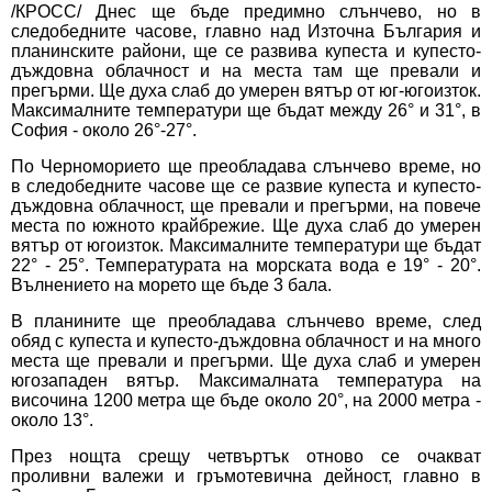
/КРОСС/ Днес ще бъде предимно слънчево, но в
следобедните часове, главно над Източна България и
планинските райони, ще се развива купеста и купесто-
дъждовна облачност и на места там ще превали и
прегърми. Ще духа слаб до умерен вятър от юг-югоизток.
Максималните температури ще бъдат между 26° и 31°, в
София - около 26°-27°.
По Черноморието ще преобладава слънчево време, но
в следобедните часове ще се развие купеста и купесто-
дъждовна облачност, ще превали и прегърми, на повече
места по южното крайбрежие. Ще духа слаб до умерен
вятър от югоизток. Максималните температури ще бъдат
22° - 25°. Температурата на морската вода е 19° - 20°.
Вълнението на морето ще бъде 3 бала.
В планините ще преобладава слънчево време, след
обяд с купеста и купесто-дъждовна облачност и на много
места ще превали и прегърми. Ще духа слаб и умерен
югозападен вятър. Максималната температура на
височина 1200 метра ще бъде около 20°, на 2000 метра -
около 13°.
През нощта срещу четвъртък отново се очакват
проливни валежи и гръмотевична дейност, главно в