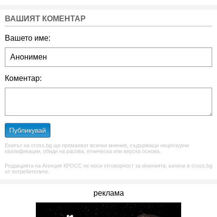
ВАШИЯТ КОМЕНТАР
Вашето име:
Коментар:
Публикувай
Екипът на cross.bg ще премахват всички мнения, съдържащи нецензурни
квалификации, обиди на расова, етническа или верска основа.
Редакцията на Агенция КРОСС не носи отговорност за мненията, качени в cross.bg
от потребителите.
реклама