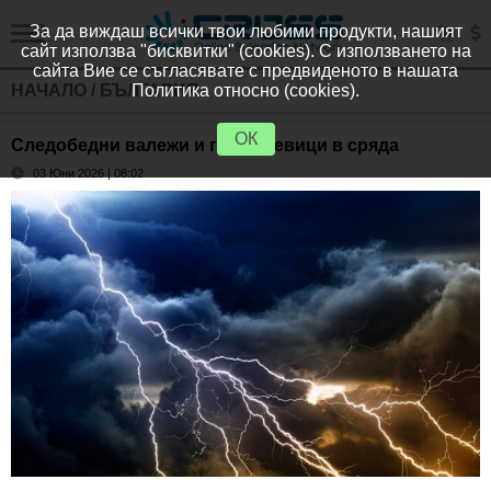
За да виждаш всички твои любими продукти, нашият
сайт използва "бисквитки" (cookies). С използването на
сайта Вие се съгласявате с предвиденото в нашата
НАЧАЛО
/
БЪЛГАРИЯ
Политика относно (cookies).
ОК
Следобедни валежи и гръмотевици в сряда
03 Юни 2026 | 08:02