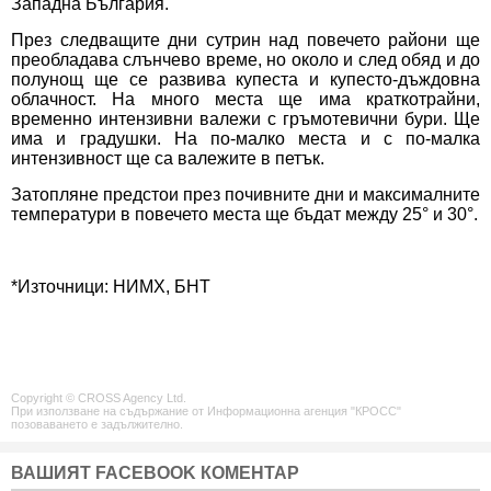
Западна България.
През следващите дни сутрин над повечето райони ще
преобладава слънчево време, но около и след обяд и до
полунощ ще се развива купеста и купесто-дъждовна
облачност. На много места ще има краткотрайни,
временно интензивни валежи с гръмотевични бури. Ще
има и градушки. На по-малко места и с по-малка
интензивност ще са валежите в петък.
Затопляне предстои през почивните дни и максималните
температури в повечето места ще бъдат между 25° и 30°.
*Източници: НИМХ, БНТ
Copyright © CROSS Agency Ltd.
При използване на съдържание от Информационна агенция "КРОСС"
позоваването е задължително.
ВАШИЯТ FACEBOOK КОМЕНТАР